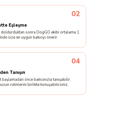
02
atte Eşleşme
 doldurduktan sonra DogGO ekibi ortalama 1
çinde size en uygun bakıcıyı önerir.
04
den Tanışın
 başlamadan önce bakıcınızla tanışabilir,
uzun rutinlerini birlikte konuşabilirsiniz.