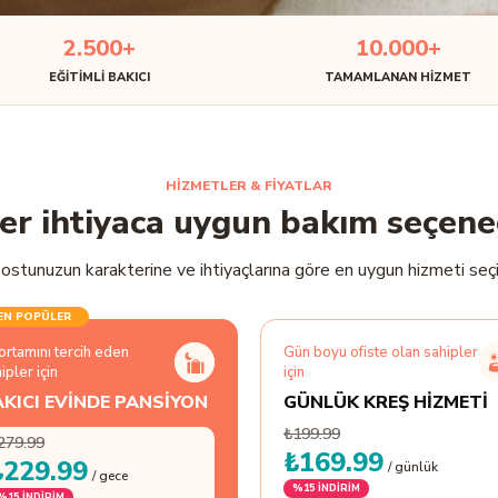
2.500+
10.000+
EĞITIMLI BAKICI
TAMAMLANAN HIZMET
HİZMETLER & FİYATLAR
er ihtiyaca uygun bakım seçene
ostunuzun karakterine ve ihtiyaçlarına göre en uygun hizmeti seçi
EN POPÜLER
ortamını tercih eden
Gün boyu ofiste olan sahipler
ipler için
için
KICI EVİNDE PANSİYON
GÜNLÜK KREŞ HİZMETİ
₺199.99
279.99
₺169.99
₺229.99
/ günlük
/ gece
%
15
İNDİRİM
%
15
İNDİRİM