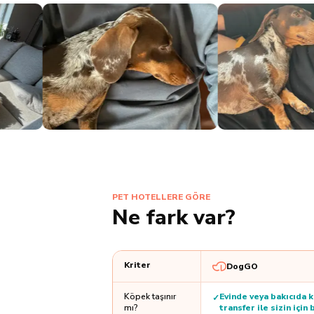
PET HOTELLERE GÖRE
Ne fark var?
Kriter
DogGO
Köpek taşınır
Evinde veya bakıcıda k
✓
mı?
transfer ile sizin için b