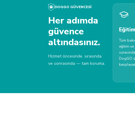
DOGGO GÜVENCESI
Her adımda
güvence
Eğitim
altındasınız.
Tüm bakıc
eğitim ve
sürecinde
Hizmet öncesinde, sırasında
DogGO st
ve sonrasında — tam koruma.
karşılayan