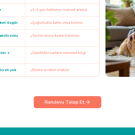
e
1–3 gün bekleme, manuel arama
×
eket özgür
Çoğunlukla kafes veya bölme
×
bilirsiniz
Teslim anına kadar bilinmez
×
ler +
Genellikle sadece standart bilgi
×
 ücret yok
Ekstra ücretler olabilir
×
Randevu Talep Et