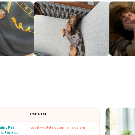
Pet Otel
alır. Pet
Evet — otele götürmeniz gerekir
×
iz taşırız.