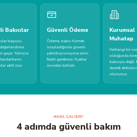
li Bakıcılar
Güvenli Ödeme
Kurumsal
Muhatap
ılar başvuru,
Ödeme, bakıcı hizmeti
 değerlendirme
onayladığında güvenli
Herhangi bir so
n geçer. Yalnızca
şekilde provizyona alınır.
olduğunda birey
andartlarını
Nakit gerekmez, fiyatlar
bakıcıyla değil,
lar aktif olur.
önceden bellidir.
destek ekibiyle
olursunuz.
NASIL ÇALIŞIR?
4 adımda güvenli bakım