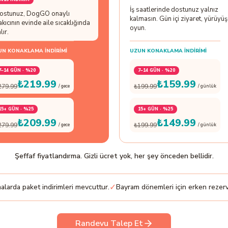
İş saatlerinde dostunuz yalnız
ostunuz, DogGO onaylı
kalmasın. Gün içi ziyaret, yürüyüş
akıcının evinde aile sıcaklığında
oyun.
lır.
UN KONAKLAMA İNDIRIMI
UZUN KONAKLAMA İNDIRIMI
7–14 GÜN · %20
7–14 GÜN · %20
₺219.99
₺159.99
279.99
₺199.99
/ gece
/ günlük
15+ GÜN · %25
15+ GÜN · %25
₺209.99
₺149.99
279.99
₺199.99
/ gece
/ günlük
Şeffaf fiyatlandırma. Gizli ücret yok, her şey önceden bellidir.
✓
larda paket indirimleri mevcuttur.
Bayram dönemleri için erken rezerv
Randevu Talep Et