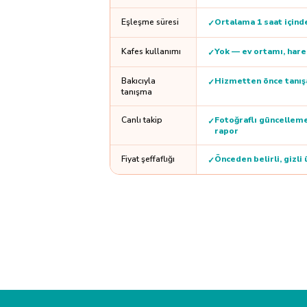
Eşleşme süresi
Ortalama 1 saat içind
✓
Kafes kullanımı
Yok — ev ortamı, har
✓
Bakıcıyla
Hizmetten önce tanışa
✓
tanışma
Canlı takip
Fotoğraflı güncelleme
✓
rapor
Fiyat şeffaflığı
Önceden belirli, gizli
✓