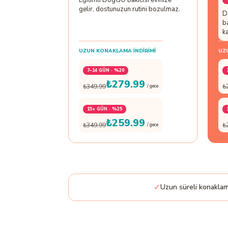
Eğitimli DogGO bakıcısı evinize
gelir, dostunuzun rutini bozulmaz.
D
b
ka
UZUN KONAKLAMA İNDIRIMI
UZ
7–14 GÜN · %20
₺279.99
₺349.99
₺
/ gece
15+ GÜN · %25
₺259.99
₺349.99
₺
/ gece
✓
Uzun süreli konaklama