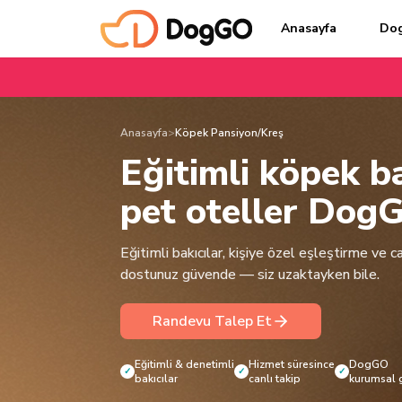
Anasayfa
Do
Anasayfa
>
Köpek Pansiyon/Kreş
Eğitimli köpek ba
pet oteller Dog
Eğitimli bakıcılar, kişiye özel eşleştirme ve can
dostunuz güvende — siz uzaktayken bile.
Randevu Talep Et
Eğitimli & denetimli
Hizmet süresince
DogGO
✓
✓
✓
bakıcılar
canlı takip
kurumsal 