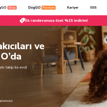
gGO
DogGO
Kariyer
SSS
Shop
Premium
İlk randevunuza özel %15 indirim!
kıcıları ve
GO’da
lı takip ile evcil
güvencesi