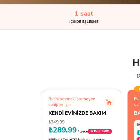
1 saat
IÇINDE EŞLEŞME
H
D
Rutini bozmak istemeyen
Ev 
sahipler için
sah
KENDİ EVİNİZDE BAKIM
BA
₺349.99
₺
₺289.99
/ gece
%
15
İNDİRİM