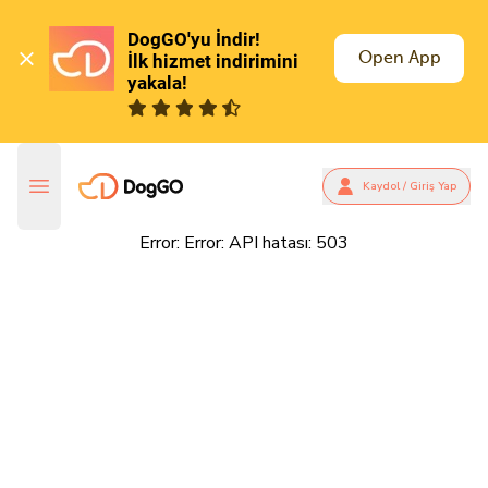
DogGO'yu İndir!

Open App
İlk hizmet indirimini 
yakala!
Kaydol / Giriş Yap
Error:
Error: API hatası: 503