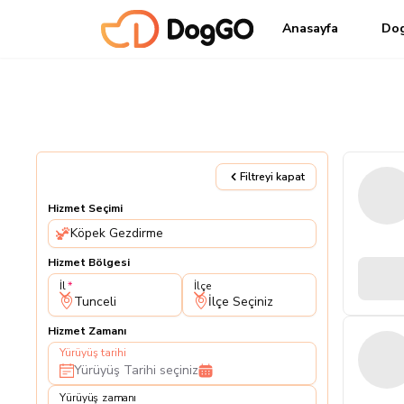
Anasayfa
Do
Filtreyi kapat
Hizmet Seçimi
Köpek Gezdirme
Hizmet Bölgesi
İl
İlçe
İl
İlçe
Tunceli
İlçe Seçiniz
Hizmet Zamanı
Yürüyüş tarihi
Yürüyüş Tarihi seçiniz
Yürüyüş zamanı
Yürüyüş zamanı