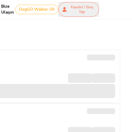
Bize
Kaydol / Giriş
DogGO Walker Ol!
Ulaşın
Yap