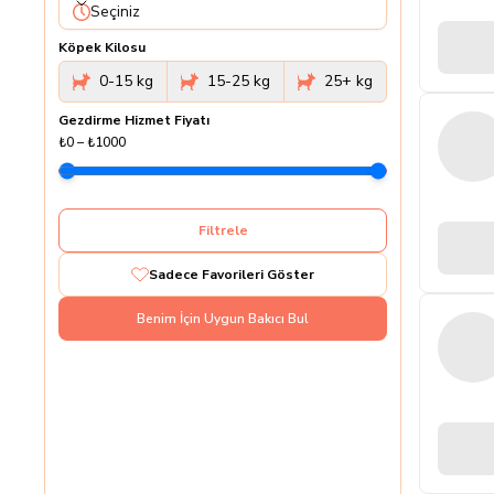
Seçiniz
Köpek Kilosu
0-15 kg
15-25 kg
25+ kg
Gezdirme Hizmet Fiyatı
₺0
–
₺1000
Filtrele
Sadece Favorileri Göster
Benim İçin Uygun Bakıcı Bul