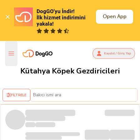
DogGO'yu İndir!

Open App
İlk hizmet indirimini 
yakala!
Kaydol / Giriş Yap
Kütahya Köpek Gezdiricileri
FİLTRELE