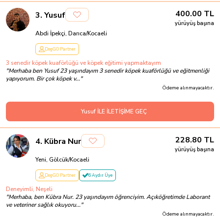
400.00
TL
3
.
Yusuf
yürüyüş başına
Abdi İpekçi, Darıca/Kocaeli
DogGO Partner
3 senedir köpek kuaförlüğü ve köpek eğitimi yapmaktayım
"
Merhaba ben Yusuf 23 yaşındayım 3 senedir köpek kuaförlüğü ve eğitmenliği
yapıyorum. Bir çok köpek v...
"
Ödeme alınmayacaktır.
Yusuf İLE İLETİŞİME GEÇ
228.80
TL
4
.
Kübra Nur
yürüyüş başına
Yeni, Gölcük/Kocaeli
DogGO Partner
6 Aydır Üye
Deneyimli, Neşeli
"
Merhaba, ben Kübra Nur. 23 yaşındayım öğrenciyim. Açıköğretimde Laborant
ve veteriner sağlık okuyoru...
"
Ödeme alınmayacaktır.