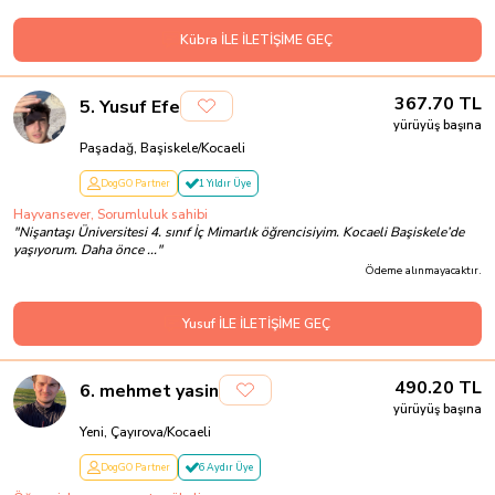
Kübra İLE İLETİŞİME GEÇ
367.70
TL
5
.
Yusuf Efe
yürüyüş başına
Paşadağ, Başiskele/Kocaeli
DogGO Partner
1 Yıldır Üye
Hayvansever, Sorumluluk sahibi
"
Nişantaşı Üniversitesi 4. sınıf İç Mimarlık öğrencisiyim. Kocaeli Başiskele’de
yaşıyorum. Daha önce ...
"
Ödeme alınmayacaktır.
Yusuf İLE İLETİŞİME GEÇ
490.20
TL
6
.
mehmet yasin
yürüyüş başına
Yeni, Çayırova/Kocaeli
DogGO Partner
6 Aydır Üye