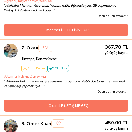
Öğrenci, hayvansever, tecrübeli.
"
Merhaba Mehmet Yasin ben. Yazılım müh. öğrencisiyim, 25 yaşındayım.
Yaklaşık 13 yıldır kedi ve köpe...
"
Ödeme alınmayacaktır.
mehmet İLE İLETİŞİME GEÇ
367.70
TL
7
.
Okan
yürüyüş başına
İlimtepe, Körfez/Kocaeli
DogGO Partner
1 Yıldır Üye
Veteriner hekim, Deneyimli
"
Veteriner hekim tecrübesiyle yardımcı oluyorum. Patili dostunuz ile tanışmak
ve yürüyüş yapmak için ...
"
Ödeme alınmayacaktır.
Okan İLE İLETİŞİME GEÇ
450.00
TL
8
.
Ömer Kaan
yürüyüş başına