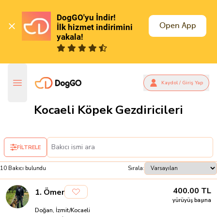
DogGO'yu İndir!

Open App
İlk hizmet indirimini 
yakala!
Kaydol / Giriş Yap
Kocaeli Köpek Gezdiricileri
FİLTRELE
10
Bakıcı
bulundu
Sırala:
400.00
TL
1
.
Ömer
yürüyüş başına
Doğan, İzmit/Kocaeli