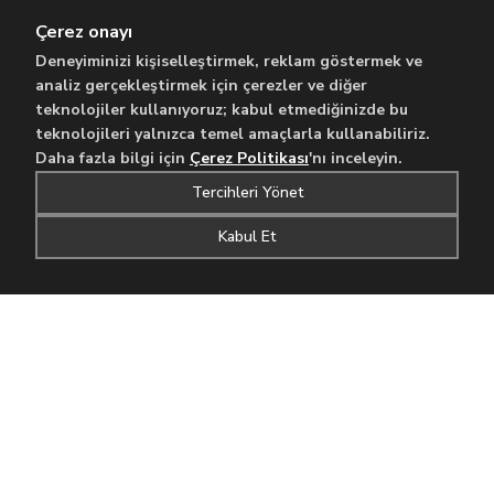
Çerez onayı
286.00
TL
10
.
Taha
Deneyiminizi kişiselleştirmek, reklam göstermek ve
yürüyüş başına
Mustafapaşa, Gebze/Kocaeli
analiz gerçekleştirmek için çerezler ve diğer
teknolojiler kullanıyoruz; kabul etmediğinizde bu
DogGO Partner
1 Yıldır Üye
teknolojileri yalnızca temel amaçlarla kullanabiliriz.
Neşeli Enerjik
Daha fazla bilgi için
Çerez Politikası
'nı inceleyin.
"
merhabalar ben taha zengin 19 yaşındayım elektrik teknikerim geçmişte birçok
köpek dostlarımla gezin...
"
Tercihleri Yönet
Ödeme alınmayacaktır.
Kabul Et
Taha İLE İLETİŞİME GEÇ