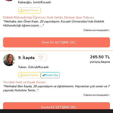
Kabaoğlu, İzmit/Kocaeli
DogGO Partner
Elektrik Mühendisliği Öğrencisi, Kedi Sahibi, Ekstrem Spor Tutkunu
"
Merhaba, ben Ömer Kaan. 20 yaşındayım. Kocaeli Üniversitesi'nde Elektrik
Mühendisliği öğrencisiyim. ...
"
Ödeme alınmayacaktır.
Ömer İLE İLETİŞİME GEÇ
265.50
TL
9
.
İlayda
yürüyüş başına
Yukarı, Gölcük/Kocaeli
DogGO Partner
6 Aydır Üye
Tecrübeli Kedi ve Köpek Annesi
"
Merhaba! Ben İlayda, 28 yaşındayım ve öğretmenim. Hayvanları çok seven ve 7
yaşında Yorkshire Terrie...
"
Ödeme alınmayacaktır.
İlayda İLE İLETİŞİME GEÇ