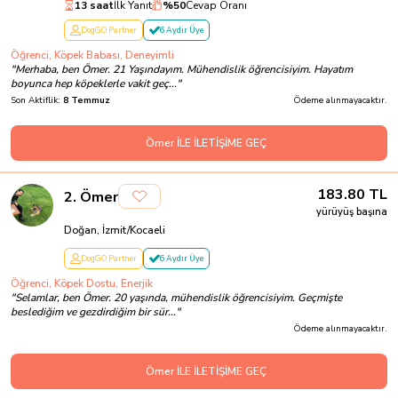
13 saat
İlk Yanıt
%
50
Cevap Oranı
DogGO Partner
6 Aydır Üye
Öğrenci, Köpek Babası, Deneyimli
"
Merhaba, ben Ömer. 21 Yaşındayım. Mühendislik öğrencisiyim. Hayatım
boyunca hep köpeklerle vakit geç...
"
Son Aktiflik:
8 Temmuz
Ödeme alınmayacaktır.
Ömer İLE İLETİŞİME GEÇ
183.80
TL
2
.
Ömer
yürüyüş başına
Doğan, İzmit/Kocaeli
DogGO Partner
6 Aydır Üye
Öğrenci, Köpek Dostu, Enerjik
"
Selamlar, ben Ömer. 20 yaşında, mühendislik öğrencisiyim. Geçmişte
beslediğim ve gezdirdiğim bir sür...
"
Ödeme alınmayacaktır.
Ömer İLE İLETİŞİME GEÇ