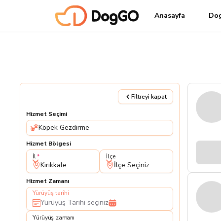
Anasayfa
Do
Filtreyi kapat
Hizmet Seçimi
Köpek Gezdirme
Hizmet Bölgesi
İl
İlçe
İl
İlçe
Kırıkkale
İlçe Seçiniz
Hizmet Zamanı
Yürüyüş tarihi
Yürüyüş Tarihi seçiniz
Yürüyüş zamanı
Yürüyüş zamanı