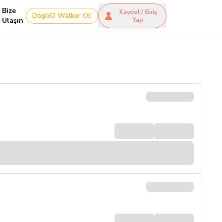
Bize
Kaydol / Giriş
DogGO Walker Ol!
Ulaşın
Yap