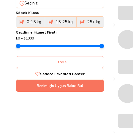
Seçiniz
Köpek Kilosu
0-15 kg
15-25 kg
25+ kg
Gezdirme Hizmet Fiyatı
₺0
–
₺1000
Filtrele
Sadece Favorileri Göster
Benim İçin Uygun Bakıcı Bul