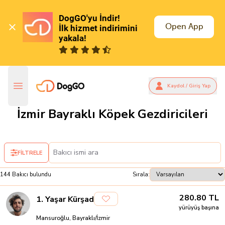
DogGO'yu İndir!

Open App
İlk hizmet indirimini 
yakala!
Kaydol / Giriş Yap
İzmir Bayraklı Köpek Gezdiricileri
FİLTRELE
144
Bakıcı
bulundu
Sırala:
280.80
TL
1
.
Yaşar Kürşad
yürüyüş başına
Mansuroğlu, Bayraklı/İzmir