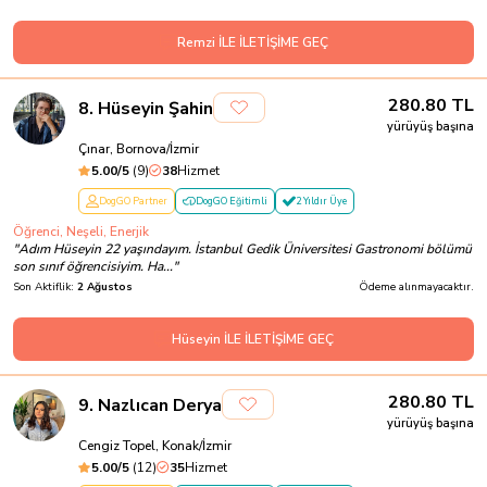
Remzi İLE İLETİŞİME GEÇ
280.80
TL
8
.
Hüseyin Şahin
yürüyüş başına
Çınar, Bornova/İzmir
5.00
/5
(
9
)
38
Hizmet
DogGO Partner
DogGO Eğitimli
2 Yıldır Üye
Öğrenci, Neşeli, Enerjik
"
Adım Hüseyin 22 yaşındayım. İstanbul Gedik Üniversitesi Gastronomi bölümü
son sınıf öğrencisiyim. Ha...
"
Son Aktiflik:
2 Ağustos
Ödeme alınmayacaktır.
Hüseyin İLE İLETİŞİME GEÇ
280.80
TL
9
.
Nazlıcan Derya
yürüyüş başına
Cengiz Topel, Konak/İzmir
5.00
/5
(
12
)
35
Hizmet