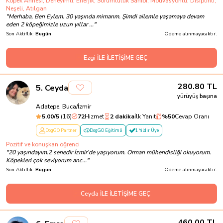
Köpek Annesi, Deneyimli, Enerjik, Sorumluluk Sahibi, Motivasyonlu, Disiplinli,
Neşeli, Atılgan
"
Merhaba, Ben Eylem. 30 yaşında mimarım. Şimdi ailemle yaşamaya devam
eden 2 köpeğimizle uzun yıllar ...
"
Son Aktiflik:
Bugün
Ödeme alınmayacaktır.
Ezgi İLE İLETİŞİME GEÇ
280.80
TL
5
.
Ceyda
yürüyüş başına
Adatepe, Buca/İzmir
5.00
/5
(
16
)
72
Hizmet
2 dakika
İlk Yanıt
%
50
Cevap Oranı
DogGO Partner
DogGO Eğitimli
1 Yıldır Üye
Pozitif ve konuşkan öğrenci
"
20 yaşındayım.2 senedir İzmir’de yaşıyorum. Orman mühendisliği okuyorum.
Köpekleri çok seviyorum anc...
"
Son Aktiflik:
Bugün
Ödeme alınmayacaktır.
Ceyda İLE İLETİŞİME GEÇ
460.00
TL