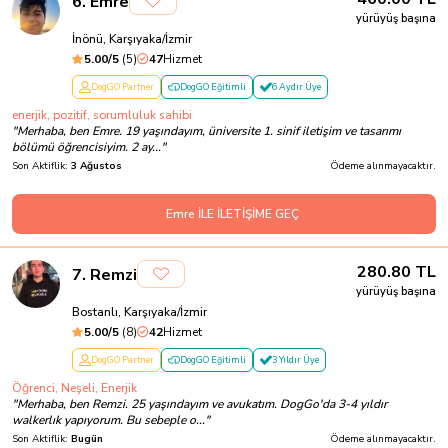
6
.
Emre
yürüyüş başına
İnönü, Karşıyaka/İzmir
5.00
/5
(
5
)
47
Hizmet
DogGO Partner
DogGO Eğitimli
6 Aydır Üye
enerjik, pozitif, sorumluluk sahibi
"
Merhaba, ben Emre. 19 yaşındayım, üniversite 1. sinif iletişim ve tasarımı
bölümü öğrencisiyim. 2 ay...
"
Son Aktiflik:
3 Ağustos
Ödeme alınmayacaktır.
Emre İLE İLETİŞİME GEÇ
280.80
TL
7
.
Remzi
yürüyüş başına
Bostanlı, Karşıyaka/İzmir
5.00
/5
(
8
)
42
Hizmet
DogGO Partner
DogGO Eğitimli
3 Yıldır Üye
Öğrenci, Neşeli, Enerjik
"
Merhaba, ben Remzi. 25 yaşındayım ve avukatım. DogGo'da 3-4 yıldır
walkerlık yapıyorum. Bu sebeple o...
"
Son Aktiflik:
Bugün
Ödeme alınmayacaktır.