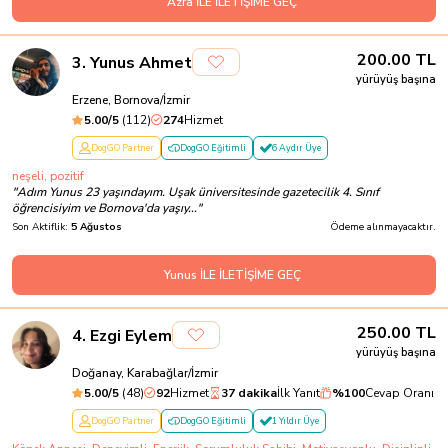
Azra İLE İLETİŞİME GEÇ
200.00
TL
3
.
Yunus Ahmet
yürüyüş başına
Erzene, Bornova/İzmir
5.00
/5
(
112
)
274
Hizmet
DogGO Partner
DogGO Eğitimli
6 Aydır Üye
neşeli, pozitif
"
Adım Yunus 23 yaşındayım. Uşak üniversitesinde gazetecilik 4. Sınıf
öğrencisiyim ve Bornova'da yaşıy...
"
Son Aktiflik:
5 Ağustos
Ödeme alınmayacaktır.
Yunus İLE İLETİŞİME GEÇ
250.00
TL
4
.
Ezgi Eylem
yürüyüş başına
Doğanay, Karabağlar/İzmir
5.00
/5
(
48
)
92
Hizmet
37 dakika
İlk Yanıt
%
100
Cevap Oranı
DogGO Partner
DogGO Eğitimli
1 Yıldır Üye