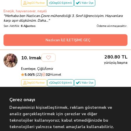
DogGO Partner
DogGO Eğitimli
1 Yıldır Üye
Enerjik, hayvansever, neşeli
"
Merhaba ben Nazlıcan.Çevre mühendisliği 3. Sınıf öğrencisiyim. Hayvanlara
karşı aşırı düşkünüm. Daha...
"
Son Aktiflik:
6 Ağustos
Ödeme alınmayacaktır.
Nazlıcan İLE İLETİŞİME GEÇ
280.80
TL
10
.
Irmak
yürüyüş başına
Esentepe, Çiğli/İzmir
5.00
/5
(
22
)
32
Hizmet
DogGO Partner
DogGO Eğitimli
1 Yıldır Üye
Öğrenci, enerjik, sorumluluk sahibi
"
Merhaba ismim irmak 18 yasinda ogrenciyim yari zamanli konser
Çerez onayı
organizatorlugu yapiyorum gecmiste ces...
"
Son Aktiflik:
Dün
Ödeme alınmayacaktır.
Deneyiminizi kişiselleştirmek, reklam göstermek ve
analiz gerçekleştirmek için çerezler ve diğer
teknolojiler kullanıyoruz; kabul etmediğinizde bu
Irmak İLE İLETİŞİME GEÇ
teknolojileri yalnızca temel amaçlarla kullanabiliriz.