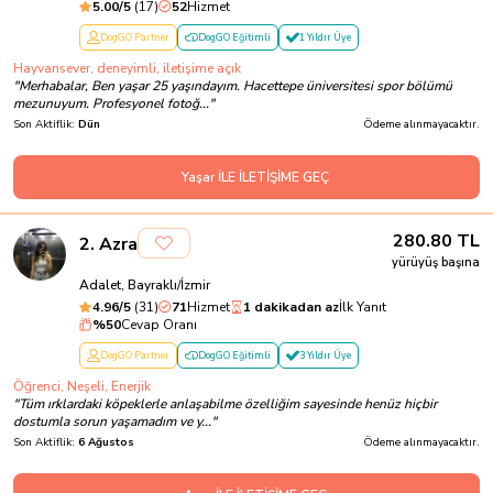
5.00
/5
(
17
)
52
Hizmet
DogGO Partner
DogGO Eğitimli
1 Yıldır Üye
Hayvansever, deneyimli, iletişime açık
"
Merhabalar, Ben yaşar 25 yaşındayım. Hacettepe üniversitesi spor bölümü
mezunuyum. Profesyonel fotoğ...
"
Son Aktiflik:
Dün
Ödeme alınmayacaktır.
Yaşar İLE İLETİŞİME GEÇ
280.80
TL
2
.
Azra
yürüyüş başına
Adalet, Bayraklı/İzmir
4.96
/5
(
31
)
71
Hizmet
1 dakikadan az
İlk Yanıt
%
50
Cevap Oranı
DogGO Partner
DogGO Eğitimli
3 Yıldır Üye
Öğrenci, Neşeli, Enerjik
"
Tüm ırklardaki köpeklerle anlaşabilme özelliğim sayesinde henüz hiçbir
dostumla sorun yaşamadım ve y...
"
Son Aktiflik:
6 Ağustos
Ödeme alınmayacaktır.