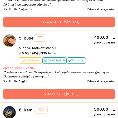
"
Erenköy kız anadolu lisesi dil ve edebiyatından mezunum spor bilimleri
fakültesinde okuyorum ailemle...
"
Son Aktiflik:
5 Ağustos
Ödeme alınmayacaktır.
Ceren İLE İLETİŞİME GEÇ
400.00
TL
5
.
buse
yürüyüş başına
Suadiye, Kadıköy/İstanbul
5.00
/5
(
45
)
339
Hizmet
DogGO Partner
DogGO Eğitimli
2 Yıldır Üye
öğrenci, neşeli , enerjik
"
Merhaba, ben Buse. 18 yaşındayım. Bahçeşehir üniversitesinde öğrenciyim.
Dostunuzla yürüyüş yapmayı ...
"
Son Aktiflik:
Bugün
Ödeme alınmayacaktır.
buse İLE İLETİŞİME GEÇ
500.00
TL
6
.
Kamil
yürüyüş başına