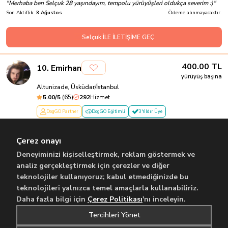
"
Merhaba ben Selçuk 28 yaşındayım, tempolu yürüyüşleri oldukça severim :)
"
Son Aktiflik:
3 Ağustos
Ödeme alınmayacaktır.
Selçuk İLE İLETİŞİME GEÇ
400.00
TL
10
.
Emirhan
yürüyüş başına
Altunizade, Üsküdar/İstanbul
5.00
/5
(
65
)
292
Hizmet
DogGO Partner
DogGO Eğitimli
3 Yıldır Üye
Pati dostu
"
Merhaba Ben Emirhan. 23 Yaşındayım Marmara Üniversitesi Elektronik ve
Çerez onayı
Otomasyon Bölümü mezunuyum. Ay...
"
Son Aktiflik:
Dün
Ödeme alınmayacaktır.
Deneyiminizi kişiselleştirmek, reklam göstermek ve
analiz gerçekleştirmek için çerezler ve diğer
teknolojiler kullanıyoruz; kabul etmediğinizde bu
Emirhan İLE İLETİŞİME GEÇ
teknolojileri yalnızca temel amaçlarla kullanabiliriz.
Daha fazla bilgi için
Çerez Politikası
'nı inceleyin.
...
Önceki
1
2
100
Sonraki
Tercihleri Yönet