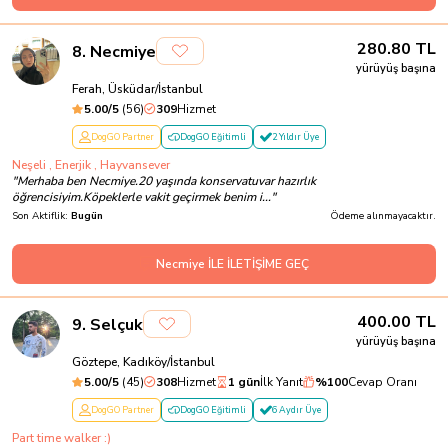
280.80
TL
8
.
Necmiye
yürüyüş başına
Ferah, Üsküdar/İstanbul
5.00
/5
(
56
)
309
Hizmet
DogGO Partner
DogGO Eğitimli
2 Yıldır Üye
Neşeli , Enerjik , Hayvansever
"
Merhaba ben Necmiye.20 yaşında konservatuvar hazırlık
öğrencisiyim.Köpeklerle vakit geçirmek benim i...
"
Son Aktiflik:
Bugün
Ödeme alınmayacaktır.
Necmiye İLE İLETİŞİME GEÇ
400.00
TL
9
.
Selçuk
yürüyüş başına
Göztepe, Kadıköy/İstanbul
5.00
/5
(
45
)
308
Hizmet
1 gün
İlk Yanıt
%
100
Cevap Oranı
DogGO Partner
DogGO Eğitimli
6 Aydır Üye
Part time walker :)