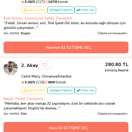
5.00
/5
(
117
)
1670
Hizmet
DogGO Partner
DogGO Eğitimli
2 Yıldır Üye
Kedi Annesi, Sorumluluk Sahibi, Deneyimli
"
3 kedi, 1insan annesi, evli, Türk İşaret Dili bilen, bu konuda sağır dünyası için
gönüllü çalışmalar...
"
Son Aktiflik:
Bugün
Ödeme alınmayacaktır.
Nazmiye İLE İLETİŞİME GEÇ
280.80
TL
2
.
Akay
yürüyüş başına
Cemil Meriç, Ümraniye/İstanbul
5.00
/5
(
116
)
869
Hizmet
DogGO Partner
DogGO Eğitimli
3 Yıldır Üye
Neşeli, Pozitif, Deneyimli
"
Merhaba, ben akay manap.32 yaşındayım, özel bir sektörde ascı olarak
çalışmaktayım. DogGo'da 4seney...
"
Son Aktiflik:
Dün
Ödeme alınmayacaktır.
Akay İLE İLETİŞİME GEÇ