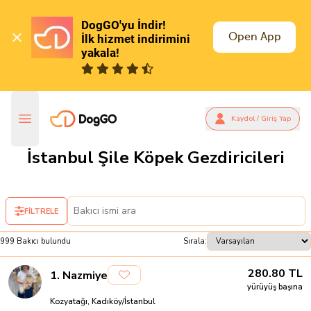
DogGO'yu İndir!

Open App
İlk hizmet indirimini 
yakala!
Kaydol / Giriş Yap
İstanbul Şile Köpek Gezdiricileri
FİLTRELE
999
Bakıcı
bulundu
Sırala:
280.80
TL
1
.
Nazmiye
yürüyüş başına
Kozyatağı, Kadıköy/İstanbul