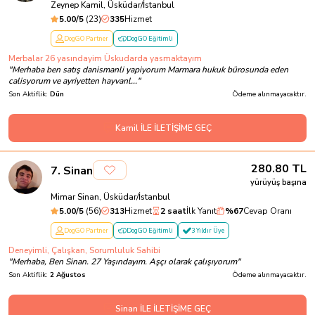
Zeynep Kamil, Üsküdar/İstanbul
5.00
/5
(
23
)
335
Hizmet
DogGO Partner
DogGO Eğitimli
Merbalar 26 yasındayim Üskudarda yasmaktayım
"
Merhaba ben satış danismanli yapiyorum Marmara hukuk bürosunda eden
calisyorum ve ayriyetten hayvanl...
"
Son Aktiflik:
Dün
Ödeme alınmayacaktır.
Kamil İLE İLETİŞİME GEÇ
280.80
TL
7
.
Sinan
yürüyüş başına
Mimar Sinan, Üsküdar/İstanbul
5.00
/5
(
56
)
313
Hizmet
2 saat
İlk Yanıt
%
67
Cevap Oranı
DogGO Partner
DogGO Eğitimli
3 Yıldır Üye
Deneyimli, Çalışkan, Sorumluluk Sahibi
"
Merhaba, Ben Sinan. 27 Yaşındayım. Aşçı olarak çalışıyorum
"
Son Aktiflik:
2 Ağustos
Ödeme alınmayacaktır.
Sinan İLE İLETİŞİME GEÇ