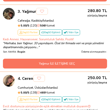
280.80
TL
3
.
Yağmur
yürüyüş başına
Caferağa, Kadıköy/İstanbul
5.00
/5
(
120
)
506
Hizmet
DogGO Partner
DogGO Eğitimli
1 Yıldır Üye
Kedi Annesi, Hayvansever, Sorumluluk Sahibi, Pozitif
"
Merhaba, ben Yağmur. 33 yaşındayım. Özel bir firmada veri ve proje yönetimi
departmanında çalışıyoru...
"
Son Aktiflik:
Bugün
Ödeme alınmayacaktır.
Yağmur İLE İLETİŞİME GEÇ
250.00
TL
4
.
Ceren
yürüyüş başına
Cumhuriyet, Üsküdar/İstanbul
5.00
/5
(
138
)
469
Hizmet
DogGO Partner
DogGO Eğitimli
1 Yıldır Üye
Evcil dostunuza yürüyüşünde eşlik etmekten mutluluk duyarım😍