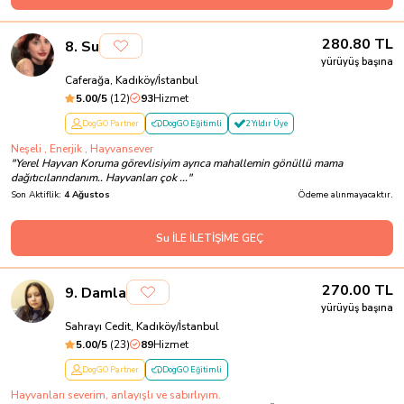
280.80
TL
8
.
Su
yürüyüş başına
Caferağa, Kadıköy/İstanbul
5.00
/5
(
12
)
93
Hizmet
DogGO Partner
DogGO Eğitimli
2 Yıldır Üye
Neşeli , Enerjik , Hayvansever
"
Yerel Hayvan Koruma görevlisiyim ayrıca mahallemin gönüllü mama
dağıtıcılarındanım.. Hayvanları çok ...
"
Son Aktiflik:
4 Ağustos
Ödeme alınmayacaktır.
Su İLE İLETİŞİME GEÇ
270.00
TL
9
.
Damla
yürüyüş başına
Sahrayı Cedit, Kadıköy/İstanbul
5.00
/5
(
23
)
89
Hizmet
DogGO Partner
DogGO Eğitimli
Hayvanları severim, anlayışlı ve sabırlıyım.