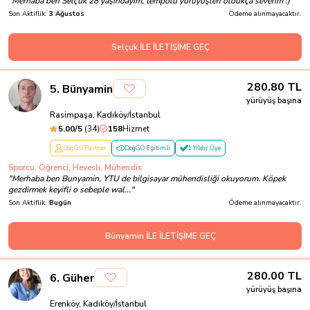
"
Merhaba ben Selçuk 28 yaşındayım, tempolu yürüyüşleri oldukça severim :)
"
Son Aktiflik:
3 Ağustos
Ödeme alınmayacaktır.
Selçuk İLE İLETİŞİME GEÇ
280.80
TL
5
.
Bünyamin
yürüyüş başına
Rasimpaşa, Kadıköy/İstanbul
5.00
/5
(
34
)
158
Hizmet
DogGO Partner
DogGO Eğitimli
1 Yıldır Üye
Sporcu, Öğrenci, Hevesli, Mühendis
"
Merhaba ben Bunyamin, YTU de bilgisayar mühendisliği okuyorum. Köpek
gezdirmek keyifli o sebeple wal...
"
Son Aktiflik:
Bugün
Ödeme alınmayacaktır.
Bünyamin İLE İLETİŞİME GEÇ
280.00
TL
6
.
Güher
yürüyüş başına
Erenköy, Kadıköy/İstanbul