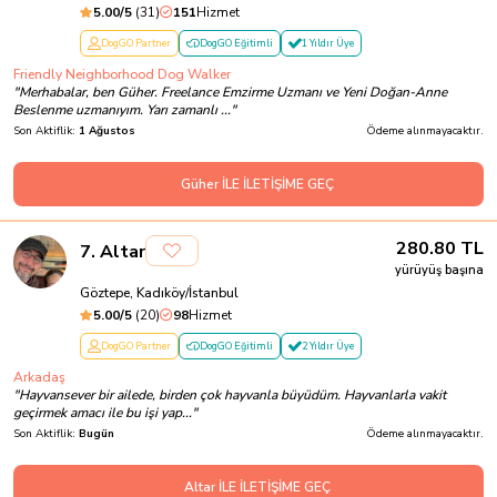
5.00
/5
(
31
)
151
Hizmet
DogGO Partner
DogGO Eğitimli
1 Yıldır Üye
Friendly Neighborhood Dog Walker
"
Merhabalar, ben Güher. Freelance Emzirme Uzmanı ve Yeni Doğan-Anne
Beslenme uzmanıyım. Yarı zamanlı ...
"
Son Aktiflik:
1 Ağustos
Ödeme alınmayacaktır.
Güher İLE İLETİŞİME GEÇ
280.80
TL
7
.
Altar
yürüyüş başına
Göztepe, Kadıköy/İstanbul
5.00
/5
(
20
)
98
Hizmet
DogGO Partner
DogGO Eğitimli
2 Yıldır Üye
Arkadaş
"
Hayvansever bir ailede, birden çok hayvanla büyüdüm. Hayvanlarla vakit
geçirmek amacı ile bu işi yap...
"
Son Aktiflik:
Bugün
Ödeme alınmayacaktır.
Altar İLE İLETİŞİME GEÇ