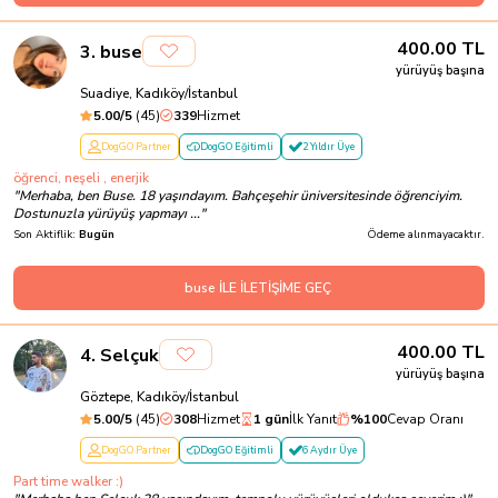
400.00
TL
3
.
buse
yürüyüş başına
Suadiye, Kadıköy/İstanbul
5.00
/5
(
45
)
339
Hizmet
DogGO Partner
DogGO Eğitimli
2 Yıldır Üye
öğrenci, neşeli , enerjik
"
Merhaba, ben Buse. 18 yaşındayım. Bahçeşehir üniversitesinde öğrenciyim.
Dostunuzla yürüyüş yapmayı ...
"
Son Aktiflik:
Bugün
Ödeme alınmayacaktır.
buse İLE İLETİŞİME GEÇ
400.00
TL
4
.
Selçuk
yürüyüş başına
Göztepe, Kadıköy/İstanbul
5.00
/5
(
45
)
308
Hizmet
1 gün
İlk Yanıt
%
100
Cevap Oranı
DogGO Partner
DogGO Eğitimli
6 Aydır Üye
Part time walker :)