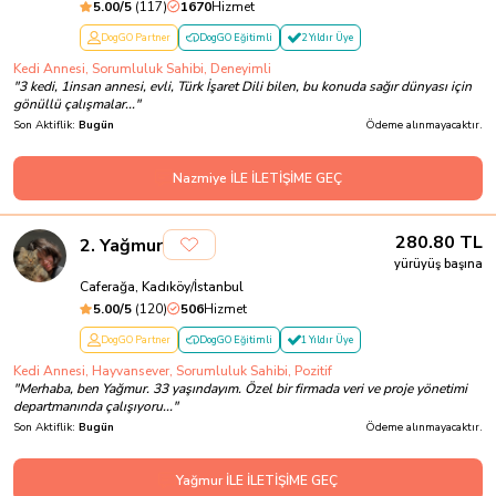
5.00
/5
(
117
)
1670
Hizmet
DogGO Partner
DogGO Eğitimli
2 Yıldır Üye
Kedi Annesi, Sorumluluk Sahibi, Deneyimli
"
3 kedi, 1insan annesi, evli, Türk İşaret Dili bilen, bu konuda sağır dünyası için
gönüllü çalışmalar...
"
Son Aktiflik:
Bugün
Ödeme alınmayacaktır.
Nazmiye İLE İLETİŞİME GEÇ
280.80
TL
2
.
Yağmur
yürüyüş başına
Caferağa, Kadıköy/İstanbul
5.00
/5
(
120
)
506
Hizmet
DogGO Partner
DogGO Eğitimli
1 Yıldır Üye
Kedi Annesi, Hayvansever, Sorumluluk Sahibi, Pozitif
"
Merhaba, ben Yağmur. 33 yaşındayım. Özel bir firmada veri ve proje yönetimi
departmanında çalışıyoru...
"
Son Aktiflik:
Bugün
Ödeme alınmayacaktır.
Yağmur İLE İLETİŞİME GEÇ