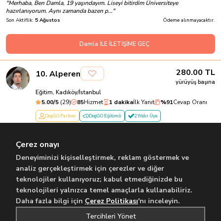
"
Merhaba, Ben Damla, 19 yaşındayım. Liseyi bitirdim Üniversiteye
hazırlanıyorum. Aynı zamanda bazen p...
"
Son Aktiflik:
5 Ağustos
Ödeme alınmayacaktır.
Damla İLE İLETİŞİME GEÇ
280.00
TL
10
.
Alperen
yürüyüş başına
Eğitim, Kadıköy/İstanbul
5.00
/5
(
29
)
85
Hizmet
1 dakika
İlk Yanıt
%
91
Cevap Oranı
DogGO Partner
DogGO Eğitimli
2 Yıldır Üye
Öğrenci, Sorumluluk Sahibi, Enerjik, Sporcu
"
Merhaba, ben Alperen. 22 yaşındayım. Marmara Üniversitesi Biyomühendislik
Çerez onayı
öğrencisiyim ve aynı zaman...
"
Son Aktiflik:
Bugün
Ödeme alınmayacaktır.
Deneyiminizi kişiselleştirmek, reklam göstermek ve
analiz gerçekleştirmek için çerezler ve diğer
teknolojiler kullanıyoruz; kabul etmediğinizde bu
Alperen İLE İLETİŞİME GEÇ
teknolojileri yalnızca temel amaçlarla kullanabiliriz.
Daha fazla bilgi için
Çerez Politikası
'nı inceleyin.
...
Önceki
1
2
100
Sonraki
Tercihleri Yönet