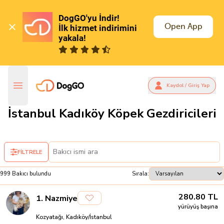
DogGO'yu İndir!

Open App
İlk hizmet indirimini 
yakala!
Kaydol / Giriş Yap
İstanbul Kadıköy Köpek Gezdiricileri
FİLTRELE
999
Bakıcı
bulundu
Sırala:
280.80
TL
1
.
Nazmiye
yürüyüş başına
Kozyatağı, Kadıköy/İstanbul