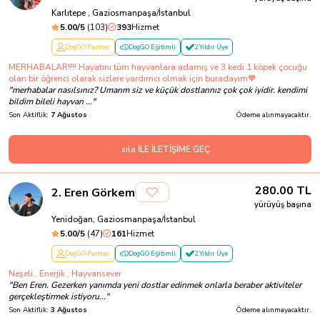
Karlıtepe , Gaziosmanpaşa/İstanbul
5.00
/5
(
103
)
393
Hizmet
DogGO Partner
DogGO Eğitimli
2 Yıldır Üye
MERHABALAR!!!! Hayatını tüm hayvanlara adamış ve 3 kedi 1 köpek çocuğu
olan bir öğrenci olarak sizlere yardımcı olmak için buradayım🧡
"
merhabalar nasılsınız? Umarım siz ve küçük dostlarınız çok çok iyidir. kendimi
bildim bileli hayvan ...
"
Son Aktiflik:
7 Ağustos
Ödeme alınmayacaktır.
sıla İLE İLETİŞİME GEÇ
280.00
TL
2
.
Eren Görkem
yürüyüş başına
Yenidoğan, Gaziosmanpaşa/İstanbul
5.00
/5
(
47
)
161
Hizmet
DogGO Partner
DogGO Eğitimli
2 Yıldır Üye
Neşeli , Enerjik , Hayvansever
"
Ben Eren. Gezerken yanımda yeni dostlar edinmek onlarla beraber aktiviteler
gerçekleştirmek istiyoru...
"
Son Aktiflik:
3 Ağustos
Ödeme alınmayacaktır.