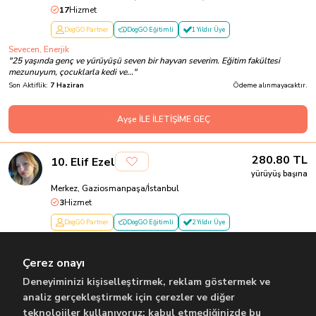
17
Hizmet
DogGO Partner
DogGO Eğitimli
1 Yıldır Üye
Sevecen, Enerjik
"
25 yaşında genç ve yürüyüşü seven bir hayvan severim. Eğitim fakültesi
mezunuyum, çocuklarla kedi ve...
"
Son Aktiflik:
7 Haziran
Ödeme alınmayacaktır.
Ayşe İLE İLETİŞİME GEÇ
280.80
TL
10
.
Elif Ezel
yürüyüş başına
Merkez, Gaziosmanpaşa/İstanbul
3
Hizmet
DogGO Partner
DogGO Eğitimli
2 Yıldır Üye
Hevesli Enerjik Bir Öğrenci🌸
"
Merhaba, Ben Ezel 18 yaşındayım ,Üniversiteye hazırlanıyorum. Bir kedi
Çerez onayı
annesiyim daha önce birçok kö...
"
Son Aktiflik:
8 Ocak
Ödeme alınmayacaktır.
Deneyiminizi kişiselleştirmek, reklam göstermek ve
analiz gerçekleştirmek için çerezler ve diğer
teknolojiler kullanıyoruz; kabul etmediğinizde bu
Elif İLE İLETİŞİME GEÇ