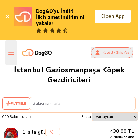
DogGO'yu İndir!

Open App
İlk hizmet indirimini 
yakala!
Kaydol / Giriş Yap
İstanbul Gaziosmanpaşa Köpek
Gezdiricileri
FİLTRELE
1000
Bakıcı
bulundu
Sırala:
430.00
TL
1
.
sıla gül
yürüyüş başına