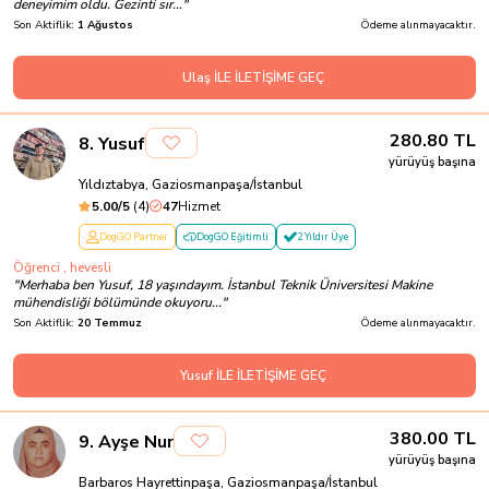
deneyimim oldu. Gezinti sır...
"
Son Aktiflik:
1 Ağustos
Ödeme alınmayacaktır.
Ulaş İLE İLETİŞİME GEÇ
280.80
TL
8
.
Yusuf
yürüyüş başına
Yıldıztabya, Gaziosmanpaşa/İstanbul
5.00
/5
(
4
)
47
Hizmet
DogGO Partner
DogGO Eğitimli
2 Yıldır Üye
Öğrenci , hevesli
"
Merhaba ben Yusuf, 18 yaşındayım. İstanbul Teknik Üniversitesi Makine
mühendisliği bölümünde okuyoru...
"
Son Aktiflik:
20 Temmuz
Ödeme alınmayacaktır.
Yusuf İLE İLETİŞİME GEÇ
380.00
TL
9
.
Ayşe Nur
yürüyüş başına
Barbaros Hayrettinpaşa, Gaziosmanpaşa/İstanbul