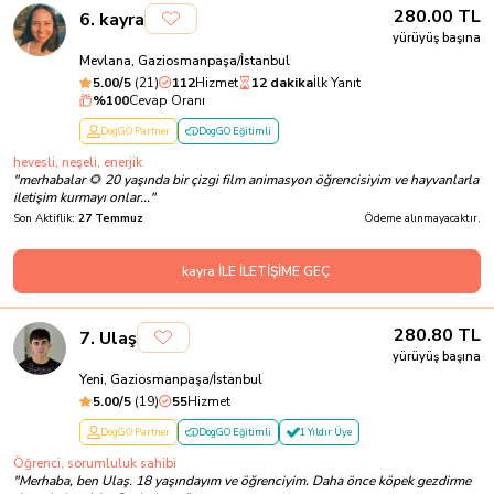
280.00
TL
6
.
kayra
yürüyüş başına
Mevlana, Gaziosmanpaşa/İstanbul
5.00
/5
(
21
)
112
Hizmet
12 dakika
İlk Yanıt
%
100
Cevap Oranı
DogGO Partner
DogGO Eğitimli
hevesli, neşeli, enerjik
"
merhabalar 🌻 20 yaşında bir çizgi film animasyon öğrencisiyim ve hayvanlarla
iletişim kurmayı onlar...
"
Son Aktiflik:
27 Temmuz
Ödeme alınmayacaktır.
kayra İLE İLETİŞİME GEÇ
280.80
TL
7
.
Ulaş
yürüyüş başına
Yeni, Gaziosmanpaşa/İstanbul
5.00
/5
(
19
)
55
Hizmet
DogGO Partner
DogGO Eğitimli
1 Yıldır Üye
Öğrenci, sorumluluk sahibi
"
Merhaba, ben Ulaş. 18 yaşındayım ve öğrenciyim. Daha önce köpek gezdirme