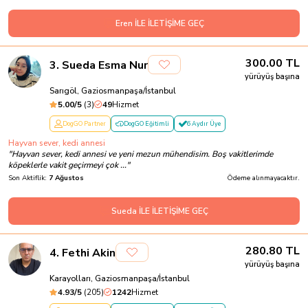
Eren İLE İLETİŞİME GEÇ
300.00
TL
3
.
Sueda Esma Nur
yürüyüş başına
Sarıgöl, Gaziosmanpaşa/İstanbul
5.00
/5
(
3
)
49
Hizmet
DogGO Partner
DogGO Eğitimli
6 Aydır Üye
Hayvan sever, kedi annesi
"
Hayvan sever, kedi annesi ve yeni mezun mühendisim. Boş vakitlerimde
köpeklerle vakit geçirmeyi çok ...
"
Son Aktiflik:
7 Ağustos
Ödeme alınmayacaktır.
Sueda İLE İLETİŞİME GEÇ
280.80
TL
4
.
Fethi Akin
yürüyüş başına
Karayolları, Gaziosmanpaşa/İstanbul
4.93
/5
(
205
)
1242
Hizmet