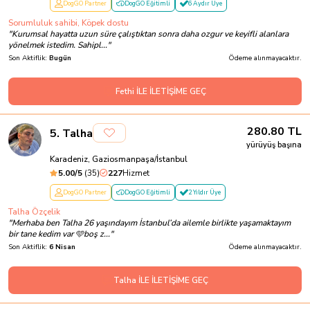
DogGO Partner
DogGO Eğitimli
6 Aydır Üye
Sorumluluk sahibi, Köpek dostu
"
Kurumsal hayatta uzun süre çalıştıktan sonra daha ozgur ve keyifli alanlara
yönelmek istedim. Sahipl...
"
Son Aktiflik:
Bugün
Ödeme alınmayacaktır.
Fethi İLE İLETİŞİME GEÇ
280.80
TL
5
.
Talha
yürüyüş başına
Karadeniz, Gaziosmanpaşa/İstanbul
5.00
/5
(
35
)
227
Hizmet
DogGO Partner
DogGO Eğitimli
2 Yıldır Üye
Talha Özçelik
"
Merhaba ben Talha 26 yaşındayım İstanbul’da ailemle birlikte yaşamaktayım
bir tane kedim var 🩵boş z...
"
Son Aktiflik:
6 Nisan
Ödeme alınmayacaktır.
Talha İLE İLETİŞİME GEÇ