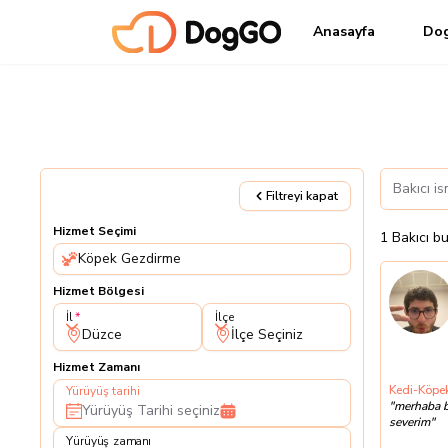
Anasayfa
Do
Filtreyi kapat
Hizmet Seçimi
1
Bakıcı
bu
Köpek Gezdirme
Hizmet Bölgesi
İl
İlçe
İl
İlçe
Düzce
İlçe Seçiniz
Hizmet Zamanı
Kedi-Köpek
Yürüyüş tarihi
"
merhaba b
Yürüyüş Tarihi seçiniz
severim
"
Yürüyüş zamanı
Yürüyüş zamanı