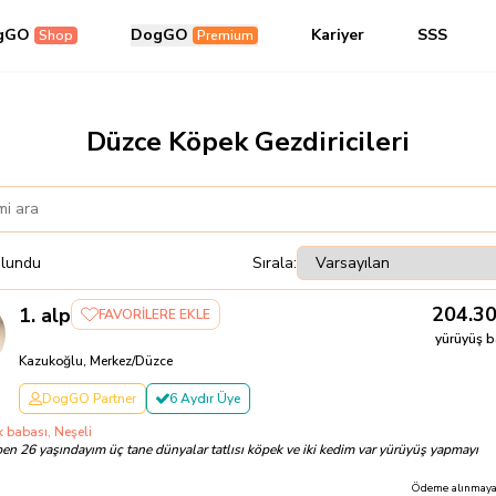
gGO
DogGO
Kariyer
SSS
Shop
Premium
Düzce Köpek Gezdiricileri
lundu
Sırala:
204.3
1
.
alp
FAVORİLERE EKLE
yürüyüş b
Kazukoğlu, Merkez/Düzce
DogGO Partner
6 Aydır Üye
 babası, Neşeli
en 26 yaşındayım üç tane dünyalar tatlısı köpek ve iki kedim var yürüyüş yapmayı
Ödeme alınmayac