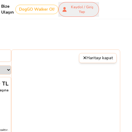
Bize
Kaydol / Giriş
DogGO Walker Ol!
Ulaşın
Yap
✕
Haritayı kapat
0
TL
aşına
aktır.