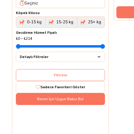
Seçiniz
Köpek Kilosu
0-15 kg
15-25 kg
25+ kg
Gezdirme Hizmet Fiyatı
₺0
–
₺214
Detaylı Filtreler
Filtrele
Sadece Favorileri Göster
Benim İçin Uygun Bakıcı Bul