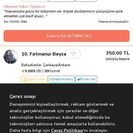
Veteriner Hekim Öğrencisi
"
Hayvanlarla güçlü bir iletişimim var. Köpek dostlarımızın yürüyüşüne eşlik
etmekten çok keyif alıyor...
"
Son Aktiflik:
Dün
Ödeme alınmayacaktır.
Sudenur İLE İLETİŞİME GEÇ
350.00
TL
10
.
Fatmanur Beyza
yürüyüş başına
Bahçelievler, Çankaya/Ankara
5.00
/5
(
8
)
30
Hizmet
DogGO Partner
DogGO Eğitimli
6 Aydır Üye
Neşeli , Enerjik , Hayvansever
"
ODTÜ fen bilgisi öğretmenliği bölümü hazırlık sınıfı öğrencisiyim. Bir kedim
Çerez onayı
var, 2 ay öncesine kada...
"
Son Aktiflik:
5 Ağustos
Ödeme alınmayacaktır.
Deneyiminizi kişiselleştirmek, reklam göstermek ve
analiz gerçekleştirmek için çerezler ve diğer
teknolojiler kullanıyoruz; kabul etmediğinizde bu
Fatmanur İLE İLETİŞİME GEÇ
teknolojileri yalnızca temel amaçlarla kullanabiliriz.
Daha fazla bilgi için
Çerez Politikası
'nı inceleyin.