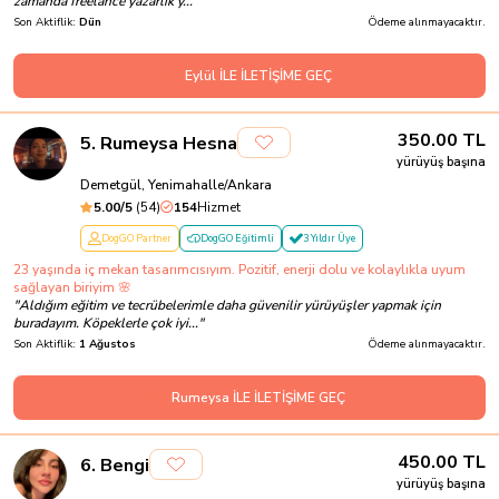
zamanda freelance yazarlık y...
"
Son Aktiflik:
Dün
Ödeme alınmayacaktır.
Eylül İLE İLETİŞİME GEÇ
350.00
TL
5
.
Rumeysa Hesna
yürüyüş başına
Demetgül, Yenimahalle/Ankara
5.00
/5
(
54
)
154
Hizmet
DogGO Partner
DogGO Eğitimli
3 Yıldır Üye
23 yaşında iç mekan tasarımcısıyım. Pozitif, enerji dolu ve kolaylıkla uyum
sağlayan biriyim 🌸
"
Aldığım eğitim ve tecrübelerimle daha güvenilir yürüyüşler yapmak için
buradayım. Köpeklerle çok iyi...
"
Son Aktiflik:
1 Ağustos
Ödeme alınmayacaktır.
Rumeysa İLE İLETİŞİME GEÇ
450.00
TL
6
.
Bengi
yürüyüş başına