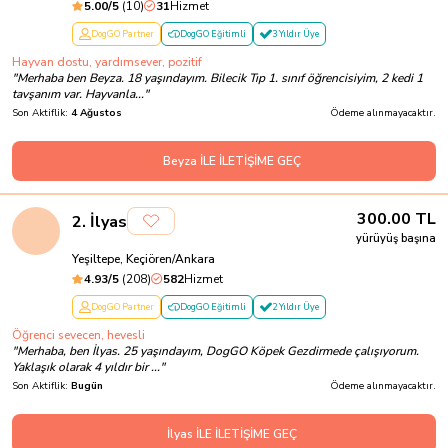
5.00
/5
(
10
)
31
Hizmet
DogGO Partner
DogGO Eğitimli
3 Yıldır Üye
Hayvan dostu, yardımsever, pozitif
"
Merhaba ben Beyza. 18 yaşındayım. Bilecik Tıp 1. sınıf öğrencisiyim, 2 kedi 1
tavşanım var. Hayvanla...
"
Son Aktiflik:
4 Ağustos
Ödeme alınmayacaktır.
Beyza İLE İLETİŞİME GEÇ
300.00
TL
2
.
İlyas
yürüyüş başına
Yeşiltepe, Keçiören/Ankara
4.93
/5
(
208
)
582
Hizmet
DogGO Partner
DogGO Eğitimli
2 Yıldır Üye
Öğrenci sevecen, hevesli
"
Merhaba, ben İlyas. 25 yaşındayım, DogGO Köpek Gezdirmede çalışıyorum.
Yaklaşık olarak 4 yıldır bir ...
"
Son Aktiflik:
Bugün
Ödeme alınmayacaktır.
İlyas İLE İLETİŞİME GEÇ