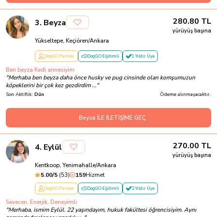
280.80
TL
3
.
Beyza
yürüyüş başına
Yükseltepe, Keçiören/Ankara
DogGO Partner
DogGO Eğitimli
1 Yıldır Üye
Ben beyza Kedi annesiyim
"
Merhaba ben beyza daha önce husky ve pug cinsinde olan komşumuzun
köpeklerini bir çok kez gezdirdim ...
"
Son Aktiflik:
Dün
Ödeme alınmayacaktır.
Beyza İLE İLETİŞİME GEÇ
270.00
TL
4
.
Eylül
yürüyüş başına
Kentkoop, Yenimahalle/Ankara
5.00
/5
(
53
)
159
Hizmet
DogGO Partner
DogGO Eğitimli
2 Yıldır Üye
Sevecen, Enerjik, Deneyimli
"
Merhaba, ismim Eylül. 22 yaşındayım, hukuk fakültesi öğrencisiyim. Aynı