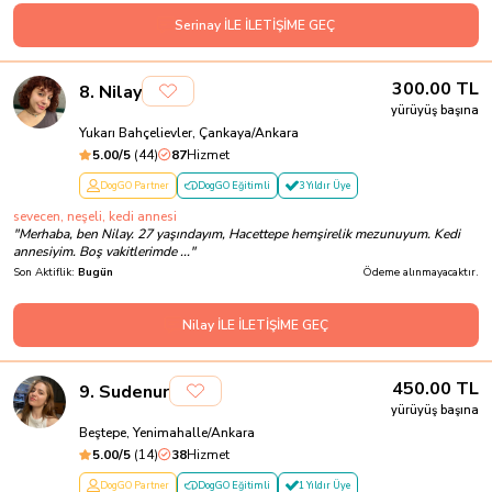
Serinay İLE İLETİŞİME GEÇ
300.00
TL
8
.
Nilay
yürüyüş başına
Yukarı Bahçelievler, Çankaya/Ankara
5.00
/5
(
44
)
87
Hizmet
DogGO Partner
DogGO Eğitimli
3 Yıldır Üye
sevecen, neşeli, kedi annesi
"
Merhaba, ben Nilay. 27 yaşındayım, Hacettepe hemşirelik mezunuyum. Kedi
annesiyim. Boş vakitlerimde ...
"
Son Aktiflik:
Bugün
Ödeme alınmayacaktır.
Nilay İLE İLETİŞİME GEÇ
450.00
TL
9
.
Sudenur
yürüyüş başına
Beştepe, Yenimahalle/Ankara
5.00
/5
(
14
)
38
Hizmet
DogGO Partner
DogGO Eğitimli
1 Yıldır Üye