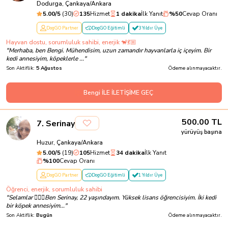
Dodurga, Çankaya/Ankara
5.00
/5
(
30
)
135
Hizmet
1 dakika
İlk Yanıt
%
50
Cevap Oranı
DogGO Partner
DogGO Eğitimli
3 Yıldır Üye
Hayvan dostu, sorumluluk sahibi, enerjik 🐒💃🏼
"
Merhaba, ben Bengi. Mühendisim, uzun zamandır hayvanlarla iç içeyim. Bir
kedi annesiyim, köpeklerle ...
"
Son Aktiflik:
5 Ağustos
Ödeme alınmayacaktır.
Bengi İLE İLETİŞİME GEÇ
500.00
TL
7
.
Serinay
yürüyüş başına
Huzur, Çankaya/Ankara
5.00
/5
(
19
)
105
Hizmet
34 dakika
İlk Yanıt
%
100
Cevap Oranı
DogGO Partner
DogGO Eğitimli
1 Yıldır Üye
Öğrenci, enerjik, sorumluluk sahibi
"
Selamlar 🙋🏼‍♀️Ben Serinay, 22 yaşındayım. Yüksek lisans öğrencisiyim. İki kedi
bir köpek annesiyim...
"
Son Aktiflik:
Bugün
Ödeme alınmayacaktır.