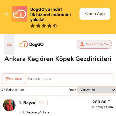
DogGO'yu İndir!

Open App
İlk hizmet indirimini 
yakala!
Kaydol / Giriş Yap
Ankara Keçiören Köpek Gezdiricileri
FİLTRELE
178
Bakıcı
bulundu
Sırala:
280.80
TL
1
.
Beyza
yürüyüş başına
Etlik, Keçiören/Ankara