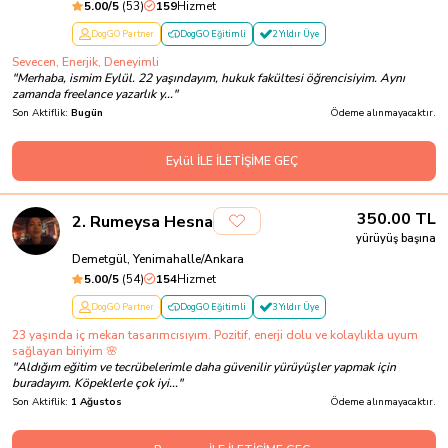
5.00
/5
(
53
)
159
Hizmet
DogGO Partner
DogGO Eğitimli
2 Yıldır Üye
Sevecen, Enerjik, Deneyimli
"
Merhaba, ismim Eylül. 22 yaşındayım, hukuk fakültesi öğrencisiyim. Aynı
zamanda freelance yazarlık y...
"
Son Aktiflik:
Bugün
Ödeme alınmayacaktır.
Eylül İLE İLETİŞİME GEÇ
350.00
TL
2
.
Rumeysa Hesna
yürüyüş başına
Demetgül, Yenimahalle/Ankara
5.00
/5
(
54
)
154
Hizmet
DogGO Partner
DogGO Eğitimli
3 Yıldır Üye
23 yaşında iç mekan tasarımcısıyım. Pozitif, enerji dolu ve kolaylıkla uyum
sağlayan biriyim 🌸
"
Aldığım eğitim ve tecrübelerimle daha güvenilir yürüyüşler yapmak için
buradayım. Köpeklerle çok iyi...
"
Son Aktiflik:
1 Ağustos
Ödeme alınmayacaktır.