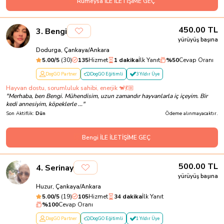
Rumeysa İLE İLETİŞİME GEÇ
450.00
TL
3
.
Bengi
yürüyüş başına
Dodurga, Çankaya/Ankara
5.00
/5
(
30
)
135
Hizmet
1 dakika
İlk Yanıt
%
50
Cevap Oranı
DogGO Partner
DogGO Eğitimli
3 Yıldır Üye
Hayvan dostu, sorumluluk sahibi, enerjik 🐒💃🏼
"
Merhaba, ben Bengi. Mühendisim, uzun zamandır hayvanlarla iç içeyim. Bir
kedi annesiyim, köpeklerle ...
"
Son Aktiflik:
Dün
Ödeme alınmayacaktır.
Bengi İLE İLETİŞİME GEÇ
500.00
TL
4
.
Serinay
yürüyüş başına
Huzur, Çankaya/Ankara
5.00
/5
(
19
)
105
Hizmet
34 dakika
İlk Yanıt
%
100
Cevap Oranı
DogGO Partner
DogGO Eğitimli
1 Yıldır Üye