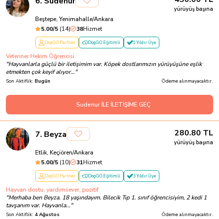
6
.
Sudenur
yürüyüş başına
Beştepe, Yenimahalle/Ankara
5.00
/5
(
14
)
38
Hizmet
DogGO Partner
DogGO Eğitimli
1 Yıldır Üye
Veteriner Hekim Öğrencisi
"
Hayvanlarla güçlü bir iletişimim var. Köpek dostlarımızın yürüyüşüne eşlik
etmekten çok keyif alıyor...
"
Son Aktiflik:
Bugün
Ödeme alınmayacaktır.
Sudenur İLE İLETİŞİME GEÇ
280.80
TL
7
.
Beyza
yürüyüş başına
Etlik, Keçiören/Ankara
5.00
/5
(
10
)
31
Hizmet
DogGO Partner
DogGO Eğitimli
3 Yıldır Üye
Hayvan dostu, yardımsever, pozitif
"
Merhaba ben Beyza. 18 yaşındayım. Bilecik Tıp 1. sınıf öğrencisiyim, 2 kedi 1
tavşanım var. Hayvanla...
"
Son Aktiflik:
4 Ağustos
Ödeme alınmayacaktır.