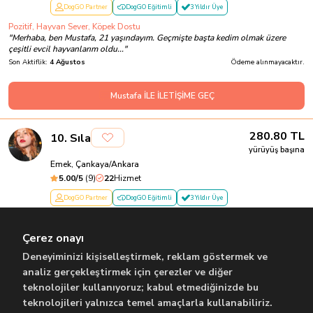
DogGO Partner
DogGO Eğitimli
3 Yıldır Üye
Pozitif, Hayvan Sever, Köpek Dostu
"
Merhaba, ben Mustafa, 21 yaşındayım. Geçmişte başta kedim olmak üzere
çeşitli evcil hayvanlarım oldu...
"
Son Aktiflik:
4 Ağustos
Ödeme alınmayacaktır.
Mustafa İLE İLETİŞİME GEÇ
280.80
TL
10
.
Sıla
yürüyüş başına
Emek, Çankaya/Ankara
5.00
/5
(
9
)
22
Hizmet
DogGO Partner
DogGO Eğitimli
3 Yıldır Üye
Öğrenci, 2 kedi annesi, hevesli, enerjik
"
Merhaba ben Sıla, 21 yaşındayım ve Ankara Üniversitesinde 4. sınıf
Çerez onayı
öğrencisiyim. Aynı zamanda dövme ...
"
Son Aktiflik:
3 Ağustos
Ödeme alınmayacaktır.
Deneyiminizi kişiselleştirmek, reklam göstermek ve
analiz gerçekleştirmek için çerezler ve diğer
teknolojiler kullanıyoruz; kabul etmediğinizde bu
Sıla İLE İLETİŞİME GEÇ
teknolojileri yalnızca temel amaçlarla kullanabiliriz.