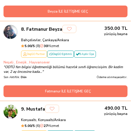
Beyza İLE İLETİŞİME GEÇ
350.00
TL
8
.
Fatmanur Beyza
yürüyüş başına
Bahçelievler, Çankaya/Ankara
5.00
/5
(
8
)
30
Hizmet
DogGO Partner
DogGO Eğitimli
6 Aydır Üye
Neşeli , Enerjik , Hayvansever
"
ODTÜ fen bilgisi öğretmenliği bölümü hazırlık sınıfı öğrencisiyim. Bir kedim
var, 2 ay öncesine kada...
"
Son Aktiflik:
Dün
Ödeme alınmayacaktır.
Fatmanur İLE İLETİŞİME GEÇ
490.00
TL
9
.
Mustafa
yürüyüş başına
Konyaaltı, Konyaaltı/Ankara
5.00
/5
(
6
)
27
Hizmet