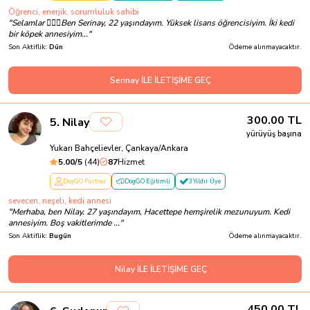
Öğrenci, enerjik, sorumluluk sahibi
"
Selamlar 🙋🏼‍♀️Ben Serinay, 22 yaşındayım. Yüksek lisans öğrencisiyim. İki kedi
bir köpek annesiyim...
"
Son Aktiflik:
Dün
Ödeme alınmayacaktır.
Serinay İLE İLETİŞİME GEÇ
300.00
TL
5
.
Nilay
yürüyüş başına
Yukarı Bahçelievler, Çankaya/Ankara
5.00
/5
(
44
)
87
Hizmet
DogGO Partner
DogGO Eğitimli
3 Yıldır Üye
sevecen, neşeli, kedi annesi
"
Merhaba, ben Nilay. 27 yaşındayım, Hacettepe hemşirelik mezunuyum. Kedi
annesiyim. Boş vakitlerimde ...
"
Son Aktiflik:
Bugün
Ödeme alınmayacaktır.
Nilay İLE İLETİŞİME GEÇ
450.00
TL