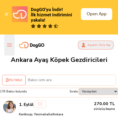
DogGO'yu İndir!

Open App
İlk hizmet indirimini 
yakala!
Kaydol / Giriş Yap
Ankara Ayaş Köpek Gezdiricileri
FİLTRELE
178
Bakıcı
bulundu
Sırala:
270.00
TL
1
.
Eylül
yürüyüş başına
Kentkoop, Yenimahalle/Ankara