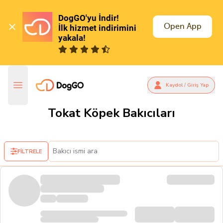
DogGO'yu İndir!

Open App
İlk hizmet indirimini 
yakala!
Kaydol / Giriş Yap
Tokat Köpek Bakıcıları
FİLTRELE