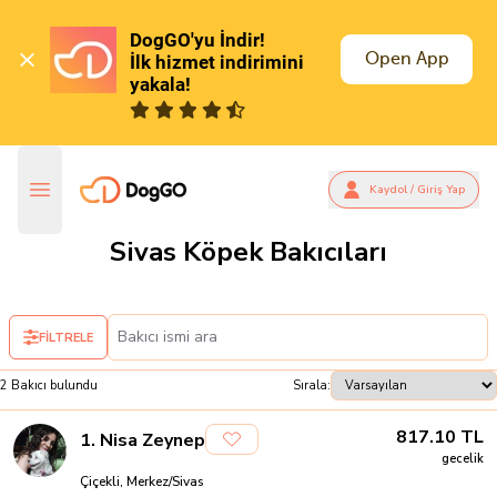
DogGO'yu İndir!

Open App
İlk hizmet indirimini 
yakala!
Kaydol / Giriş Yap
Sivas Köpek Bakıcıları
FİLTRELE
2
Bakıcı
bulundu
Sırala:
817.10
TL
1
.
Nisa Zeynep
gecelik
Çiçekli, Merkez/Sivas