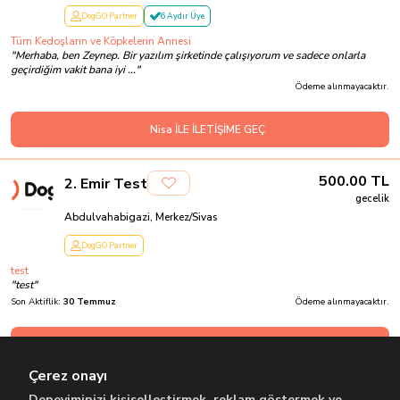
DogGO Partner
6 Aydır Üye
Tüm Kedoşların ve Köpkelerin Annesi
"
Merhaba, ben Zeynep. Bir yazılım şirketinde çalışıyorum ve sadece onlarla
geçirdiğim vakit bana iyi ...
"
Ödeme alınmayacaktır.
Nisa İLE İLETİŞİME GEÇ
500.00
TL
2
.
Emir Test
gecelik
Abdulvahabigazi, Merkez/Sivas
DogGO Partner
test
"
test
"
Son Aktiflik:
30 Temmuz
Ödeme alınmayacaktır.
Emir İLE İLETİŞİME GEÇ
Çerez onayı
Deneyiminizi kişiselleştirmek, reklam göstermek ve