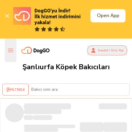
DogGO'yu İndir!

Open App
İlk hizmet indirimini 
yakala!
Kaydol / Giriş Yap
Şanlıurfa Köpek Bakıcıları
FİLTRELE