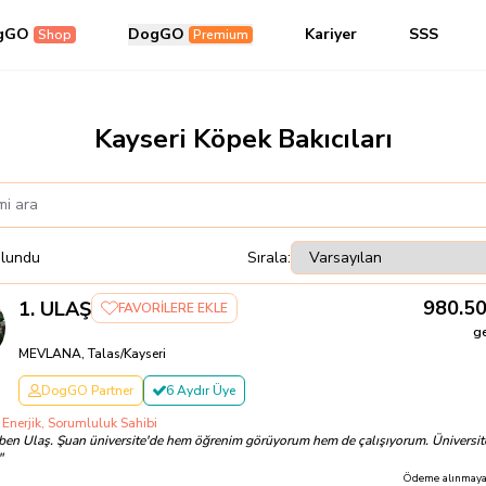
gGO
DogGO
Kariyer
SSS
Shop
Premium
Kayseri Köpek Bakıcıları
lundu
Sırala:
980.5
1
.
ULAŞ
FAVORİLERE EKLE
g
MEVLANA, Talas/Kayseri
DogGO Partner
6 Aydır Üye
 Enerjik, Sorumluluk Sahibi
ben Ulaş. Şuan üniversite'de hem öğrenim görüyorum hem de çalışıyorum. Üniversit
"
Ödeme alınmayac