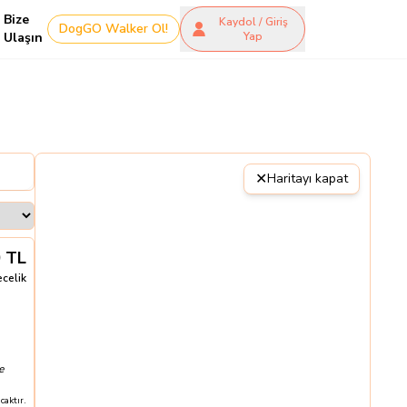
Bize
Kaydol / Giriş
DogGO Walker Ol!
Ulaşın
Yap
✕
Haritayı kapat
0
TL
ecelik
e
aktır.