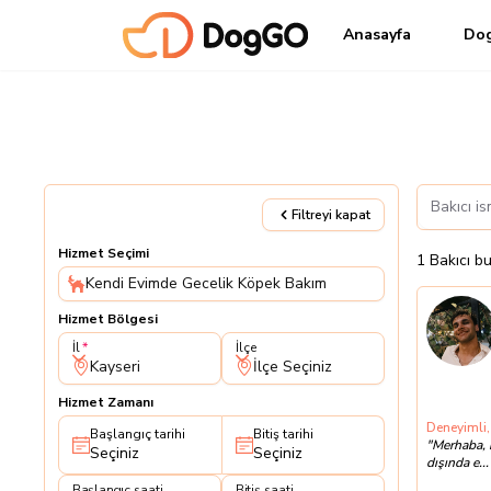
Anasayfa
Do
Filtreyi kapat
Hizmet Seçimi
1
Bakıcı
bu
Kendi Evimde Gecelik Köpek Bakım
Hizmet Bölgesi
İl
İlçe
İl
İlçe
Kayseri
İlçe Seçiniz
Hizmet Zamanı
Deneyimli,
Başlangıç tarihi
Bitiş tarihi
"
Merhaba, 
Seçiniz
Seçiniz
dışında e...
Başlangıç saati
Bitiş saati
Başlangıç saati
Bitiş saati