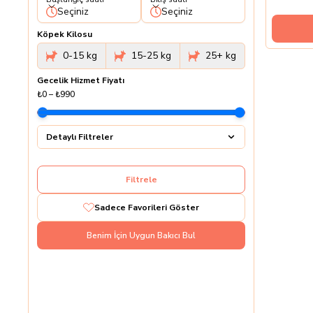
Seçiniz
Seçiniz
Köpek Kilosu
0-15 kg
15-25 kg
25+ kg
Gecelik Hizmet Fiyatı
₺0
–
₺990
Detaylı Filtreler
Filtrele
Sadece Favorileri Göster
Benim İçin Uygun Bakıcı Bul