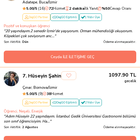
Adatepe, Buca/İzmir
5.00
/5
(
16
)
72
Hizmet
2 dakika
İlk Yanıt
%
50
Cevap Oranı
DogGO Partner
DogGO Eğitimli
1 Yıldır Üye
Pozitif ve konuşkan öğrenci
"
20 yaşındayım.2 senedir İzmir’de yaşıyorum. Orman mühendisliği okuyorum.
Köpekleri çok seviyorum anc...
"
Son Aktiflik:
Dün
Ödeme alınmayacaktır.
Ceyda İLE İLETİŞİME GEÇ
1097.90
TL
7
.
Hüseyin Şahin
gecelik
Çınar, Bornova/İzmir
5.00
/5
(
9
)
38
Hizmet
DogGO Partner
DogGO Eğitimli
2 Yıldır Üye
Öğrenci, Neşeli, Enerjik
"
Adım Hüseyin 22 yaşındayım. İstanbul Gedik Üniversitesi Gastronomi bölümü
son sınıf öğrencisiyim. Ha...
"
Son Aktiflik:
2 Ağustos
Ödeme alınmayacaktır.