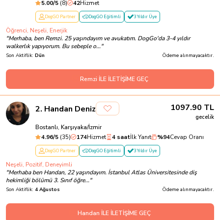
5.00
/5
(
8
)
42
Hizmet
DogGO Partner
DogGO Eğitimli
3 Yıldır Üye
Öğrenci, Neşeli, Enerjik
"
Merhaba, ben Remzi. 25 yaşındayım ve avukatım. DogGo'da 3-4 yıldır
walkerlık yapıyorum. Bu sebeple o...
"
Son Aktiflik:
Dün
Ödeme alınmayacaktır.
Remzi İLE İLETİŞİME GEÇ
1097.90
TL
2
.
Handan Deniz
gecelik
Bostanlı, Karşıyaka/İzmir
4.96
/5
(
35
)
174
Hizmet
4 saat
İlk Yanıt
%
94
Cevap Oranı
DogGO Partner
DogGO Eğitimli
3 Yıldır Üye
Neşeli, Pozitif, Deneyimli
"
Merhaba ben Handan, 22 yaşındayım. İstanbul Atlas Üniversitesinde diş
hekimliği bölümü 3. Sınıf öğre...
"
Son Aktiflik:
4 Ağustos
Ödeme alınmayacaktır.
Handan İLE İLETİŞİME GEÇ