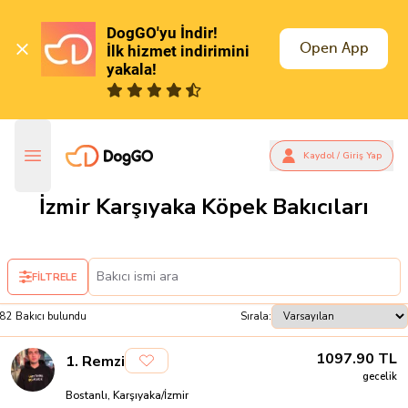
DogGO'yu İndir!

Open App
İlk hizmet indirimini 
yakala!
Kaydol / Giriş Yap
İzmir Karşıyaka Köpek Bakıcıları
FİLTRELE
82
Bakıcı
bulundu
Sırala:
1097.90
TL
1
.
Remzi
gecelik
Bostanlı, Karşıyaka/İzmir