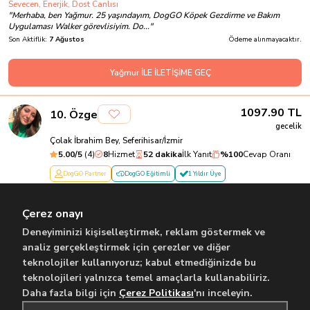
Sevecen, Enerjik, Dost Canlısı
"
Merhaba, ben Yağmur. 25 yaşındayım, DogGO Köpek Gezdirme ve Bakım
Uygulaması Walker görevlisiyim. Do...
"
Son Aktiflik:
7 Ağustos
Ödeme alınmayacaktır.
Yağmur İLE İLETİŞİME GEÇ
1097.90
TL
10
.
Özge
gecelik
Çolak İbrahim Bey, Seferihisar/İzmir
5.00
/5
(
4
)
8
Hizmet
52 dakika
İlk Yanıt
%
100
Cevap Oranı
DogGO Partner
DogGO Eğitimli
1 Yıldır Üye
Neşeli , Enerjik , Hayvansever
"
Merhaba, ben Özge. İstanbul Teknik Üniversitesi maden mühendisliği
Çerez onayı
mezunuyum. 4 yaşında kedim var, a...
"
Son Aktiflik:
6 Ağustos
Ödeme alınmayacaktır.
Deneyiminizi kişiselleştirmek, reklam göstermek ve
analiz gerçekleştirmek için çerezler ve diğer
teknolojiler kullanıyoruz; kabul etmediğinizde bu
Özge İLE İLETİŞİME GEÇ
teknolojileri yalnızca temel amaçlarla kullanabiliriz.
Daha fazla bilgi için
Çerez Politikası
'nı inceleyin.
...
Önceki
1
2
9
Sonraki