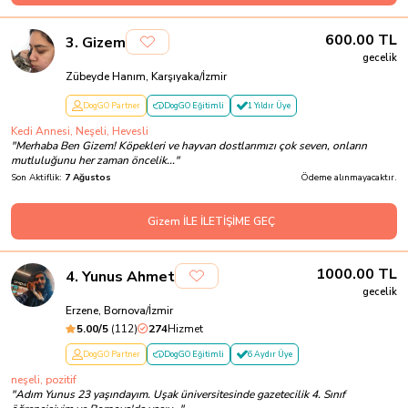
600.00
TL
3
.
Gizem
gecelik
Zübeyde Hanım, Karşıyaka/İzmir
DogGO Partner
DogGO Eğitimli
1 Yıldır Üye
Kedi Annesi, Neşeli, Hevesli
"
Merhaba Ben Gizem! Köpekleri ve hayvan dostlarımızı çok seven, onların
mutluluğunu her zaman öncelik...
"
Son Aktiflik:
7 Ağustos
Ödeme alınmayacaktır.
Gizem İLE İLETİŞİME GEÇ
1000.00
TL
4
.
Yunus Ahmet
gecelik
Erzene, Bornova/İzmir
5.00
/5
(
112
)
274
Hizmet
DogGO Partner
DogGO Eğitimli
6 Aydır Üye
neşeli, pozitif
"
Adım Yunus 23 yaşındayım. Uşak üniversitesinde gazetecilik 4. Sınıf