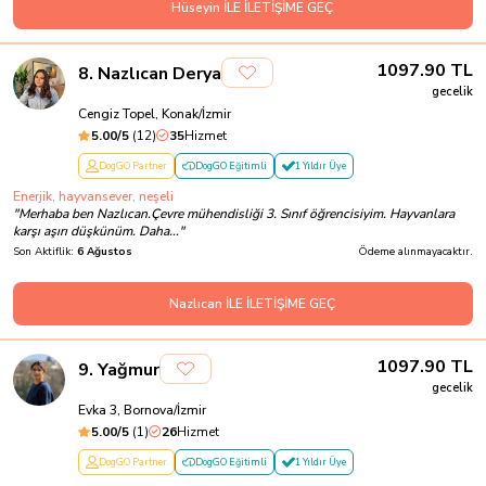
Hüseyin İLE İLETİŞİME GEÇ
1097.90
TL
8
.
Nazlıcan Derya
gecelik
Cengiz Topel, Konak/İzmir
5.00
/5
(
12
)
35
Hizmet
DogGO Partner
DogGO Eğitimli
1 Yıldır Üye
Enerjik, hayvansever, neşeli
"
Merhaba ben Nazlıcan.Çevre mühendisliği 3. Sınıf öğrencisiyim. Hayvanlara
karşı aşırı düşkünüm. Daha...
"
Son Aktiflik:
6 Ağustos
Ödeme alınmayacaktır.
Nazlıcan İLE İLETİŞİME GEÇ
1097.90
TL
9
.
Yağmur
gecelik
Evka 3, Bornova/İzmir
5.00
/5
(
1
)
26
Hizmet
DogGO Partner
DogGO Eğitimli
1 Yıldır Üye