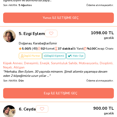
öğrencisiyim ve Bornova'da yaşıy...
"
Son Aktiflik:
5 Ağustos
Ödeme alınmayacaktır.
Yunus İLE İLETİŞİME GEÇ
1098.00
TL
5
.
Ezgi Eylem
gecelik
Doğanay, Karabağlar/İzmir
5.00
/5
(
48
)
92
Hizmet
37 dakika
İlk Yanıt
%
100
Cevap Oranı
DogGO Partner
DogGO Eğitimli
1 Yıldır Üye
Köpek Annesi, Deneyimli, Enerjik, Sorumluluk Sahibi, Motivasyonlu, Disiplinli,
Neşeli, Atılgan
"
Merhaba, Ben Eylem. 30 yaşında mimarım. Şimdi ailemle yaşamaya devam
eden 2 köpeğimizle uzun yıllar ...
"
Son Aktiflik:
Dün
Ödeme alınmayacaktır.
Ezgi İLE İLETİŞİME GEÇ
900.00
TL
6
.
Ceyda
gecelik