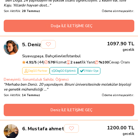
"
Ben Doğa, 24 yaşındayım ve yüksek lisans öğrencisiyim. 1 kedim var, ismi
Kaju. Yıllardır hayvan dost...
"
Son Aktiflik:
28 Temmuz
Ödeme alınmayacaktır.
Doğa İLE İLETİŞİME GEÇ
1097.90
TL
5
.
Deniz
gecelik
Siyavuşpaşa, Bahçelievler/İstanbul
4.91
/5
(
44
)
576
Hizmet
2 saat
İlk Yanıt
%
100
Cevap Oranı
DogGO Partner
DogGO Eğitimli
3 Yıldır Üye
Deneyimli, Sorumluluk Sahibi, Öğrenci
"
Merhaba ben Deniz. 20 yaşındayım. Biruni üniversitesinde moleküler biyoloji
ve genetik mühendisliği ...
"
Son Aktiflik:
14 Temmuz
Ödeme alınmayacaktır.
Deniz İLE İLETİŞİME GEÇ
1200.00
TL
6
.
Mustafa ahmet
gecelik