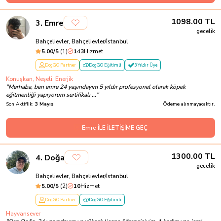
1098.00
TL
3
.
Emre
gecelik
Bahçelievler, Bahçelievler/İstanbul
5.00
/5
(
1
)
143
Hizmet
DogGO Partner
DogGO Eğitimli
3 Yıldır Üye
Konuşkan, Neşeli, Enerjik
"
Merhaba‚ ben emre 24 yaşındayım 5 yıldır profesyonel olarak köpek
eğitmenliği yapıyorum sertifikalı ...
"
Son Aktiflik:
3 Mayıs
Ödeme alınmayacaktır.
Emre İLE İLETİŞİME GEÇ
1300.00
TL
4
.
Doğa
gecelik
Bahçelievler, Bahçelievler/İstanbul
5.00
/5
(
2
)
10
Hizmet
DogGO Partner
DogGO Eğitimli
Hayvansever