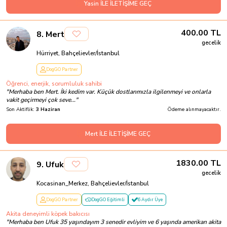
Yasin İLE İLETİŞİME GEÇ
400.00
TL
8
.
Mert
gecelik
Hürriyet, Bahçelievler/İstanbul
DogGO Partner
Öğrenci, enerjik, sorumluluk sahibi
"
Merhaba ben Mert. İki kedim var. Küçük dostlarımızla ilgilenmeyi ve onlarla
vakit geçirmeyi çok seve...
"
Son Aktiflik:
3 Haziran
Ödeme alınmayacaktır.
Mert İLE İLETİŞİME GEÇ
1830.00
TL
9
.
Ufuk
gecelik
Kocasinan_Merkez, Bahçelievler/İstanbul
DogGO Partner
DogGO Eğitimli
6 Aydır Üye
Akita deneyimli köpek bakıcısı
"
Merhaba ben Ufuk 35 yaşındayım 3 senedir evliyim ve 6 yaşında amerikan akita