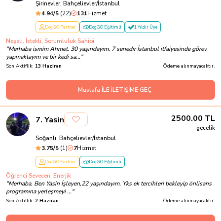
Şirinevler, Bahçelievler/İstanbul
4.94
/5
(
22
)
131
Hizmet
DogGO Partner
DogGO Eğitimli
1 Yıldır Üye
Neşeli, İstekli, Sorumluluk Sahibi
"
Merhaba ismim Ahmet. 30 yaşındayım. 7 senedir İstanbul itfaiyesinde görev
yapmaktayım ve bir kedi sa...
"
Son Aktiflik:
13 Haziran
Ödeme alınmayacaktır.
Mustafa İLE İLETİŞİME GEÇ
2500.00
TL
7
.
Yasin
gecelik
Soğanlı, Bahçelievler/İstanbul
3.75
/5
(
1
)
7
Hizmet
DogGO Partner
DogGO Eğitimli
Öğrenci Sevecen, Enerjik
"
Merhaba, Ben Yasin İşleyen,22 yaşındayım. Yks ek tercihleri bekleyip önlisans
programına yerleşmeyi ...
"
Son Aktiflik:
2 Haziran
Ödeme alınmayacaktır.