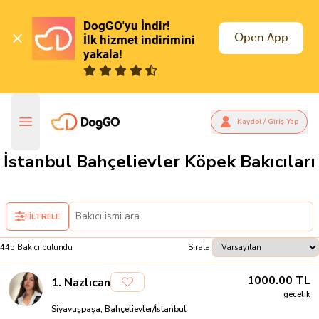
DogGO'yu İndir!

Open App
İlk hizmet indirimini 
yakala!
Kaydol / Giriş Yap
İstanbul Bahçelievler Köpek Bakıcıları
FİLTRELE
445
Bakıcı
bulundu
Sırala:
1000.00
TL
1
.
Nazlıcan
gecelik
Siyavuşpaşa, Bahçelievler/İstanbul