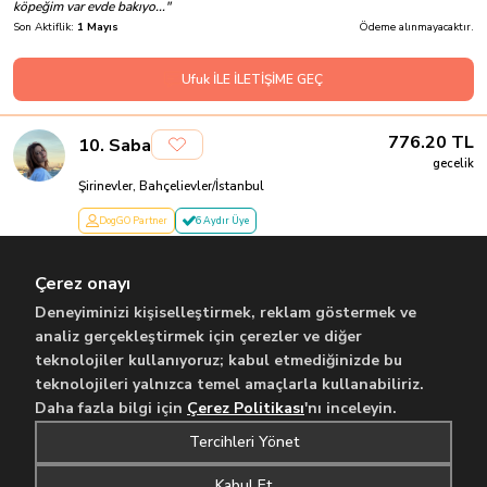
köpeğim var evde bakıyo...
"
Son Aktiflik:
1 Mayıs
Ödeme alınmayacaktır.
Ufuk İLE İLETİŞİME GEÇ
776.20
TL
10
.
Saba
gecelik
Şirinevler, Bahçelievler/İstanbul
DogGO Partner
6 Aydır Üye
Köpekler benim küçük mutluluk kaynağım!
"
Merhaba, ben Saba. 23 yaşındayım ve İstanbul’da yaşıyorum. İranlıyım. Daha
Çerez onayı
önce kendi köpeğim vardı ...
"
Son Aktiflik:
18 Ocak
Ödeme alınmayacaktır.
Deneyiminizi kişiselleştirmek, reklam göstermek ve
analiz gerçekleştirmek için çerezler ve diğer
teknolojiler kullanıyoruz; kabul etmediğinizde bu
Saba İLE İLETİŞİME GEÇ
teknolojileri yalnızca temel amaçlarla kullanabiliriz.
Daha fazla bilgi için
Çerez Politikası
'nı inceleyin.
...
Önceki
1
2
45
Sonraki
Tercihleri Yönet
Kabul Et