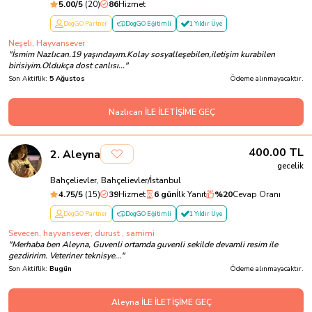
5.00
/5
(
20
)
86
Hizmet
DogGO Partner
DogGO Eğitimli
1 Yıldır Üye
Neşeli, Hayvansever
"
İsmim Nazlıcan.19 yaşındayım.Kolay sosyalleşebilen,iletişim kurabilen
birisiyim.Oldukça dost canlısı...
"
Son Aktiflik:
5 Ağustos
Ödeme alınmayacaktır.
Nazlıcan İLE İLETİŞİME GEÇ
400.00
TL
2
.
Aleyna
gecelik
Bahçelievler, Bahçelievler/İstanbul
4.75
/5
(
15
)
39
Hizmet
6 gün
İlk Yanıt
%
20
Cevap Oranı
DogGO Partner
DogGO Eğitimli
1 Yıldır Üye
Sevecen, hayvansever, durust , samimi
"
Merhaba ben Aleyna, Guvenli ortamda guvenli sekilde devamli resim ile
gezdiririm. Veteriner teknisye...
"
Son Aktiflik:
Bugün
Ödeme alınmayacaktır.
Aleyna İLE İLETİŞİME GEÇ