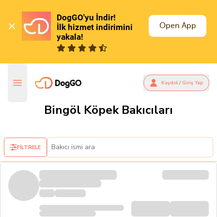
DogGO'yu İndir!

Open App
İlk hizmet indirimini 
yakala!
Kaydol / Giriş Yap
Bingöl Köpek Bakıcıları
FİLTRELE