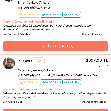
Emek, Çankaya/Ankara
5.00
/5
(
9
)
22
Hizmet
DogGO Partner
DogGO Eğitimli
3 Yıldır Üye
Öğrenci, 2 kedi annesi, hevesli, enerjik
"
Merhaba ben Sıla, 21 yaşındayım ve Ankara Üniversitesinde 4. sınıf
öğrencisiyim. Aynı zamanda dövme ...
"
Son Aktiflik:
3 Ağustos
Ödeme alınmayacaktır.
Sıla İLE İLETİŞİME GEÇ
1097.90
TL
7
.
Kayra
gecelik
Çayyolu, Çankaya/Ankara
5.00
/5
(
4
)
22
Hizmet
2 saat
İlk Yanıt
%
85
Cevap Oranı
DogGO Partner
DogGO Eğitimli
3 Yıldır Üye
Sevecen, enerjik, köpek dostu, hayvan sahibi,
"
Merhaba, ben Kayra Ankara Medipol Üniversitesinde yönetim bilişim sistemleri
2. Sınıf öğrencisiyim. ...
"
Son Aktiflik:
Dün
Ödeme alınmayacaktır.