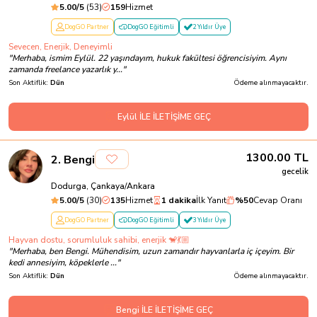
5.00
/5
(
53
)
159
Hizmet
DogGO Partner
DogGO Eğitimli
2 Yıldır Üye
Sevecen, Enerjik, Deneyimli
"
Merhaba, ismim Eylül. 22 yaşındayım, hukuk fakültesi öğrencisiyim. Aynı
zamanda freelance yazarlık y...
"
Son Aktiflik:
Dün
Ödeme alınmayacaktır.
Eylül İLE İLETİŞİME GEÇ
1300.00
TL
2
.
Bengi
gecelik
Dodurga, Çankaya/Ankara
5.00
/5
(
30
)
135
Hizmet
1 dakika
İlk Yanıt
%
50
Cevap Oranı
DogGO Partner
DogGO Eğitimli
3 Yıldır Üye
Hayvan dostu, sorumluluk sahibi, enerjik 🐒💃🏼
"
Merhaba, ben Bengi. Mühendisim, uzun zamandır hayvanlarla iç içeyim. Bir
kedi annesiyim, köpeklerle ...
"
Son Aktiflik:
Dün
Ödeme alınmayacaktır.
Bengi İLE İLETİŞİME GEÇ