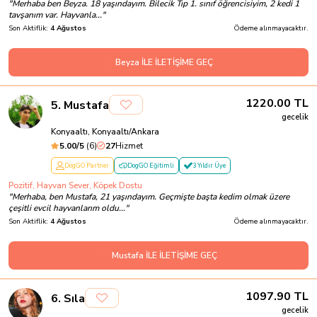
"
Merhaba ben Beyza. 18 yaşındayım. Bilecik Tıp 1. sınıf öğrencisiyim, 2 kedi 1
tavşanım var. Hayvanla...
"
Son Aktiflik:
4 Ağustos
Ödeme alınmayacaktır.
Beyza İLE İLETİŞİME GEÇ
1220.00
TL
5
.
Mustafa
gecelik
Konyaaltı, Konyaaltı/Ankara
5.00
/5
(
6
)
27
Hizmet
DogGO Partner
DogGO Eğitimli
3 Yıldır Üye
Pozitif, Hayvan Sever, Köpek Dostu
"
Merhaba, ben Mustafa, 21 yaşındayım. Geçmişte başta kedim olmak üzere
çeşitli evcil hayvanlarım oldu...
"
Son Aktiflik:
4 Ağustos
Ödeme alınmayacaktır.
Mustafa İLE İLETİŞİME GEÇ
1097.90
TL
6
.
Sıla
gecelik