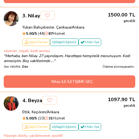
1500.00
TL
3
.
Nilay
gecelik
Yukarı Bahçelievler, Çankaya/Ankara
5.00
/5
(
44
)
87
Hizmet
DogGO Partner
DogGO Eğitimli
3 Yıldır Üye
sevecen, neşeli, kedi annesi
"
Merhaba, ben Nilay. 27 yaşındayım, Hacettepe hemşirelik mezunuyum. Kedi
annesiyim. Boş vakitlerimde ...
"
Son Aktiflik:
Dün
Ödeme alınmayacaktır.
Nilay İLE İLETİŞİME GEÇ
1097.90
TL
4
.
Beyza
gecelik
Etlik, Keçiören/Ankara
5.00
/5
(
10
)
31
Hizmet
DogGO Partner
DogGO Eğitimli
3 Yıldır Üye
Hayvan dostu, yardımsever, pozitif