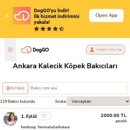
DogGO'yu İndir!

Open App
İlk hizmet indirimini 
yakala!
Kaydol / Giriş Yap
Ankara Kalecik Köpek Bakıcıları
FİLTRELE
119
Bakıcı
bulundu
Sırala:
2000.00
TL
1
.
Eylül
gecelik
Kentkoop, Yenimahalle/Ankara