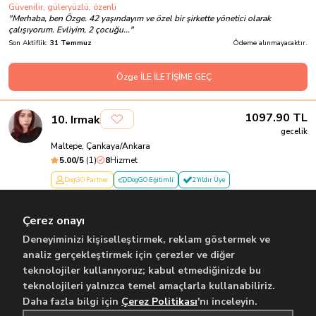
Güvenilir, güleryüzlü, özenli
"
Merhaba, ben Özge. 42 yaşındayım ve özel bir şirkette yönetici olarak
çalışıyorum. Evliyim, 2 çocuğu...
"
Son Aktiflik:
31 Temmuz
Ödeme alınmayacaktır.
Özge İLE İLETİŞİME GEÇ
1097.90
TL
10
.
Irmak
gecelik
Maltepe, Çankaya/Ankara
5.00
/5
(
1
)
8
Hizmet
DogGO Partner
DogGO Eğitimli
2 Yıldır Üye
Hayvansever sorumluluk sahibi sevecen
"
Merhaba ben Irmak dogGO uygulamasında walker olarak çalışmaktayım 18
Çerez onayı
yaşındayım medipol üniversitesi...
"
Son Aktiflik:
Dün
Ödeme alınmayacaktır.
Deneyiminizi kişiselleştirmek, reklam göstermek ve
analiz gerçekleştirmek için çerezler ve diğer
teknolojiler kullanıyoruz; kabul etmediğinizde bu
Irmak İLE İLETİŞİME GEÇ
teknolojileri yalnızca temel amaçlarla kullanabiliriz.
Daha fazla bilgi için
Çerez Politikası
'nı inceleyin.