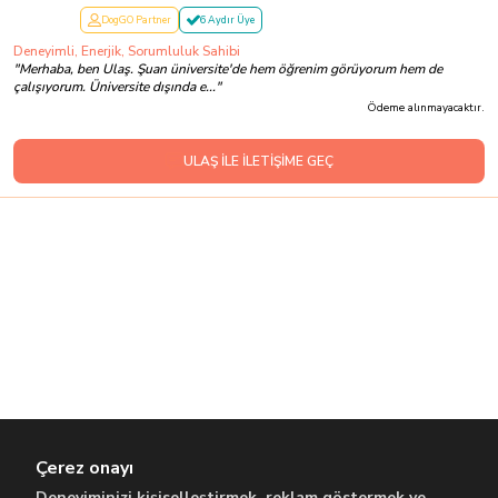
DogGO Partner
6 Aydır Üye
Deneyimli, Enerjik, Sorumluluk Sahibi
"
Merhaba, ben Ulaş. Şuan üniversite'de hem öğrenim görüyorum hem de
çalışıyorum. Üniversite dışında e...
"
Ödeme alınmayacaktır.
ULAŞ İLE İLETİŞİME GEÇ
Çerez onayı
Deneyiminizi kişiselleştirmek, reklam göstermek ve