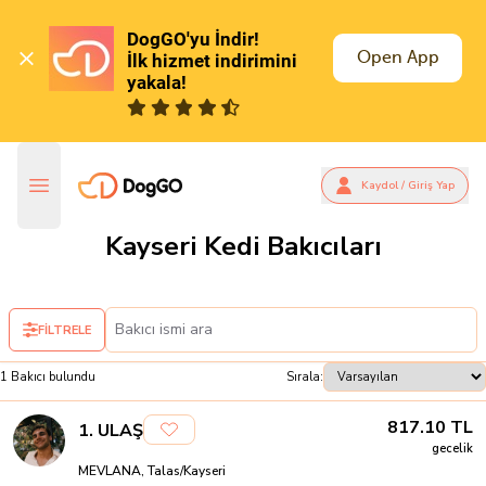
DogGO'yu İndir!

Open App
İlk hizmet indirimini 
yakala!
Kaydol / Giriş Yap
Kayseri Kedi Bakıcıları
FİLTRELE
1
Bakıcı
bulundu
Sırala:
817.10
TL
1
.
ULAŞ
gecelik
MEVLANA, Talas/Kayseri