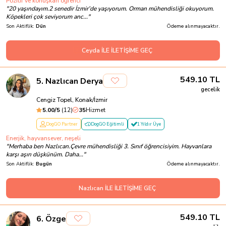
Pozitif ve konuşkan öğrenci
"
20 yaşındayım.2 senedir İzmir’de yaşıyorum. Orman mühendisliği okuyorum.
Köpekleri çok seviyorum anc...
"
Son Aktiflik:
Dün
Ödeme alınmayacaktır.
Ceyda İLE İLETİŞİME GEÇ
549.10
TL
5
.
Nazlıcan Derya
gecelik
Cengiz Topel, Konak/İzmir
5.00
/5
(
12
)
35
Hizmet
DogGO Partner
DogGO Eğitimli
1 Yıldır Üye
Enerjik, hayvansever, neşeli
"
Merhaba ben Nazlıcan.Çevre mühendisliği 3. Sınıf öğrencisiyim. Hayvanlara
karşı aşırı düşkünüm. Daha...
"
Son Aktiflik:
Bugün
Ödeme alınmayacaktır.
Nazlıcan İLE İLETİŞİME GEÇ
549.10
TL
6
.
Özge