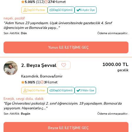
5.00
/5
(
112
)
274
Hizmet
DogGO Partner
DogGO Eğitimli
6 Aydır Üye
neşeli, pozitif
"
Adım Yunus 23 yaşındayım. Uşak üniversitesinde gazetecilik 4. Sınıf
öğrencisiyim ve Bornova'da yaşıy...
"
Son Aktiflik:
Dün
Ödeme alınmayacaktır.
Yunus İLE İLETİŞİME GEÇ
1000.00
TL
2
.
Beyza Şevval
gecelik
Kazımdirik, Bornova/İzmir
5.00
/5
(
1
)
3
Hizmet
DogGO Partner
DogGO Eğitimli
3 Yıldır Üye
Enerjik, sevgi dolu, dakik
"
Ege Üniversitesi psikoloji 2. sınıf öğrencisiyim. 19 yaşındayım. Bornova’da
yaşıyorum. Hayvanlarla ç...
"
Son Aktiflik:
Bugün
Ödeme alınmayacaktır.
Beyza İLE İLETİŞİME GEÇ