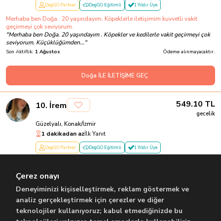
DogGO Partner
DogGO Eğitimli
1 Yıldır Üye
Merhaba ben Doğa . 20 yaşındayım. Köpeklerle iletişimim kuvvetli vakit
geçirmeyi çok seviyorum.
"
Merhaba ben Doğa. 20 yaşındayım . Köpekler ve kedilerle vakit geçirmeyi çok
seviyorum. Küçüklüğümden...
"
Son Aktiflik:
1 Ağustos
Ödeme alınmayacaktır.
Doğa İLE İLETİŞİME GEÇ
549.10
TL
10
.
İrem
gecelik
Güzelyalı, Konak/İzmir
1 dakikadan az
İlk Yanıt
DogGO Partner
DogGO Eğitimli
1 Yıldır Üye
Sevgi ve deneyim dolu güvenli
"
Merhaba! Ben veteriner teknikerliği mezunuyum ve 14 yıldır kedi bakımıyla
Çerez onayı
ilgileniyorum. Köpeklerle ...
"
Son Aktiflik:
4 Ağustos
Ödeme alınmayacaktır.
Deneyiminizi kişiselleştirmek, reklam göstermek ve
analiz gerçekleştirmek için çerezler ve diğer
teknolojiler kullanıyoruz; kabul etmediğinizde bu
İrem İLE İLETİŞİME GEÇ