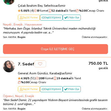
gecelik
Çolak İbrahim Bey, Seferihisar/İzmir
5.00
/5
(
4
)
8
Hizmet
52 dakika
İlk Yanıt
%
100
Cevap Oranı
DogGO Partner
DogGO Eğitimli
1 Yıldır Üye
Neşeli , Enerjik , Hayvansever
"
Merhaba, ben Özge. İstanbul Teknik Üniversitesi maden mühendisliği
mezunuyum. 4 yaşında kedim var, a...
"
Son Aktiflik:
Bugün
Ödeme alınmayacaktır.
Özge İLE İLETİŞİME GEÇ
750.00
TL
7
.
Sedef
gecelik
General Asım Gündüz, Karabağlar/İzmir
4.90
/5
(
51
)
208
Hizmet
19 dakika
İlk Yanıt
%
100
Cevap Oranı
DogGO Partner
DogGO Eğitimli
3 Yıldır Üye
Öğrenci, Neşeli, Enerjik
"
Ben Sedef Demir, 21 yaşındayım Yıldırım Beyazıt üniversitesinde grafik tasarım
bölümü 2. sınıf öğren...
"
Son Aktiflik:
Bugün
Ödeme alınmayacaktır.