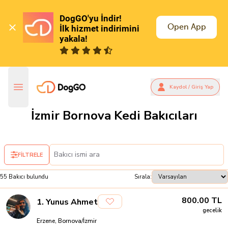
DogGO'yu İndir!

Open App
İlk hizmet indirimini 
yakala!
Kaydol / Giriş Yap
İzmir Bornova Kedi Bakıcıları
FİLTRELE
55
Bakıcı
bulundu
Sırala:
800.00
TL
1
.
Yunus Ahmet
gecelik
Erzene, Bornova/İzmir