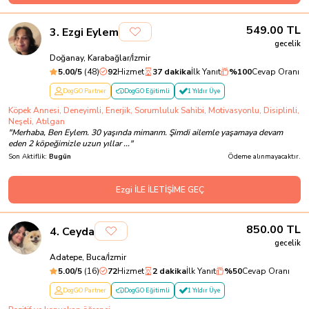
549.00
TL
3
.
Ezgi Eylem
gecelik
Doğanay, Karabağlar/İzmir
5.00
/5
(
48
)
92
Hizmet
37 dakika
İlk Yanıt
%
100
Cevap Oranı
DogGO Partner
DogGO Eğitimli
1 Yıldır Üye
Köpek Annesi, Deneyimli, Enerjik, Sorumluluk Sahibi, Motivasyonlu, Disiplinli,
Neşeli, Atılgan
"
Merhaba, Ben Eylem. 30 yaşında mimarım. Şimdi ailemle yaşamaya devam
eden 2 köpeğimizle uzun yıllar ...
"
Son Aktiflik:
Bugün
Ödeme alınmayacaktır.
Ezgi İLE İLETİŞİME GEÇ
850.00
TL
4
.
Ceyda
gecelik
Adatepe, Buca/İzmir
5.00
/5
(
16
)
72
Hizmet
2 dakika
İlk Yanıt
%
50
Cevap Oranı
DogGO Partner
DogGO Eğitimli
1 Yıldır Üye