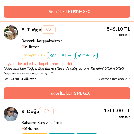
Sedef İLE İLETİŞİME GEÇ
549.10
TL
8
.
Tuğçe
gecelik
Bostanlı, Karşıyaka/İzmir
6
Hizmet
DogGO Partner
DogGO Eğitimli
3 Yıldır Üye
hayvan dostu,kedi ve köpek annesi, pozitif
"
Merhaba ben Tuğçe, Ege üniversitesinde çalışıyorum. Kendimi bildim bileli
hayvanlara olan sevgim hep...
"
Son Aktiflik:
4 Ağustos
Ödeme alınmayacaktır.
Tuğçe İLE İLETİŞİME GEÇ
1700.00
TL
9
.
Doğa
gecelik
Bahariye, Karşıyaka/İzmir
6
Hizmet