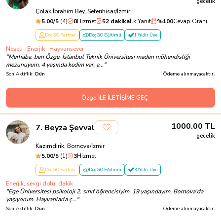
gecelik
Çolak İbrahim Bey, Seferihisar/İzmir
5.00
/5
(
4
)
8
Hizmet
52 dakika
İlk Yanıt
%
100
Cevap Oranı
DogGO Partner
DogGO Eğitimli
1 Yıldır Üye
Neşeli , Enerjik , Hayvansever
"
Merhaba, ben Özge. İstanbul Teknik Üniversitesi maden mühendisliği
mezunuyum. 4 yaşında kedim var, a...
"
Son Aktiflik:
Dün
Ödeme alınmayacaktır.
Özge İLE İLETİŞİME GEÇ
1000.00
TL
7
.
Beyza Şevval
gecelik
Kazımdirik, Bornova/İzmir
5.00
/5
(
1
)
3
Hizmet
DogGO Partner
DogGO Eğitimli
3 Yıldır Üye
Enerjik, sevgi dolu, dakik
"
Ege Üniversitesi psikoloji 2. sınıf öğrencisiyim. 19 yaşındayım. Bornova’da
yaşıyorum. Hayvanlarla ç...
"
Son Aktiflik:
Dün
Ödeme alınmayacaktır.