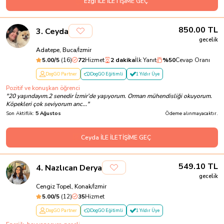
Ezgi İLE İLETİŞİME GEÇ
850.00
TL
3
.
Ceyda
gecelik
Adatepe, Buca/İzmir
5.00
/5
(
16
)
72
Hizmet
2 dakika
İlk Yanıt
%
50
Cevap Oranı
DogGO Partner
DogGO Eğitimli
1 Yıldır Üye
Pozitif ve konuşkan öğrenci
"
20 yaşındayım.2 senedir İzmir’de yaşıyorum. Orman mühendisliği okuyorum.
Köpekleri çok seviyorum anc...
"
Son Aktiflik:
5 Ağustos
Ödeme alınmayacaktır.
Ceyda İLE İLETİŞİME GEÇ
549.10
TL
4
.
Nazlıcan Derya
gecelik
Cengiz Topel, Konak/İzmir
5.00
/5
(
12
)
35
Hizmet
DogGO Partner
DogGO Eğitimli
1 Yıldır Üye