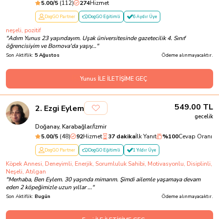
5.00
/5
(
112
)
274
Hizmet
DogGO Partner
DogGO Eğitimli
6 Aydır Üye
neşeli, pozitif
"
Adım Yunus 23 yaşındayım. Uşak üniversitesinde gazetecilik 4. Sınıf
öğrencisiyim ve Bornova'da yaşıy...
"
Son Aktiflik:
5 Ağustos
Ödeme alınmayacaktır.
Yunus İLE İLETİŞİME GEÇ
549.00
TL
2
.
Ezgi Eylem
gecelik
Doğanay, Karabağlar/İzmir
5.00
/5
(
48
)
92
Hizmet
37 dakika
İlk Yanıt
%
100
Cevap Oranı
DogGO Partner
DogGO Eğitimli
1 Yıldır Üye
Köpek Annesi, Deneyimli, Enerjik, Sorumluluk Sahibi, Motivasyonlu, Disiplinli,
Neşeli, Atılgan
"
Merhaba, Ben Eylem. 30 yaşında mimarım. Şimdi ailemle yaşamaya devam
eden 2 köpeğimizle uzun yıllar ...
"
Son Aktiflik:
Bugün
Ödeme alınmayacaktır.