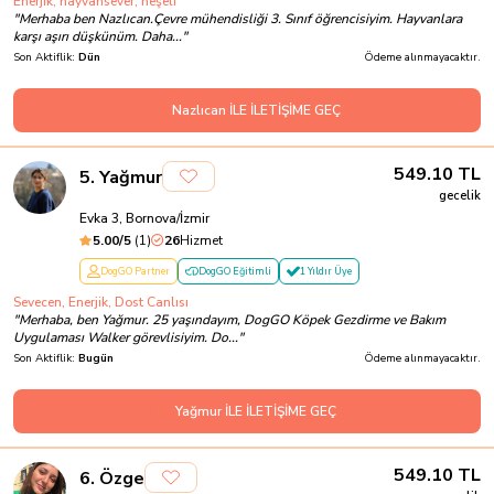
Enerjik, hayvansever, neşeli
"
Merhaba ben Nazlıcan.Çevre mühendisliği 3. Sınıf öğrencisiyim. Hayvanlara
karşı aşırı düşkünüm. Daha...
"
Son Aktiflik:
Dün
Ödeme alınmayacaktır.
Nazlıcan İLE İLETİŞİME GEÇ
549.10
TL
5
.
Yağmur
gecelik
Evka 3, Bornova/İzmir
5.00
/5
(
1
)
26
Hizmet
DogGO Partner
DogGO Eğitimli
1 Yıldır Üye
Sevecen, Enerjik, Dost Canlısı
"
Merhaba, ben Yağmur. 25 yaşındayım, DogGO Köpek Gezdirme ve Bakım
Uygulaması Walker görevlisiyim. Do...
"
Son Aktiflik:
Bugün
Ödeme alınmayacaktır.
Yağmur İLE İLETİŞİME GEÇ
549.10
TL
6
.
Özge