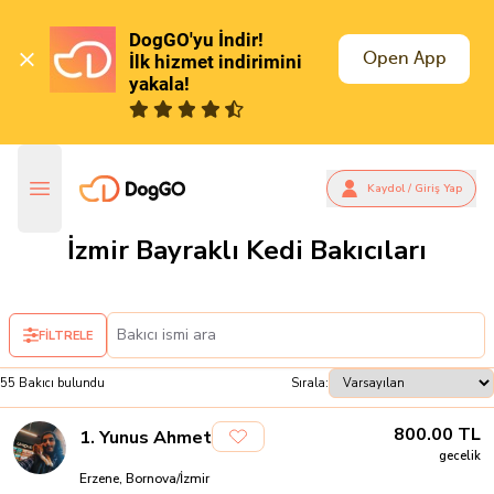
DogGO'yu İndir!

Open App
İlk hizmet indirimini 
yakala!
Kaydol / Giriş Yap
İzmir Bayraklı Kedi Bakıcıları
FİLTRELE
55
Bakıcı
bulundu
Sırala:
800.00
TL
1
.
Yunus Ahmet
gecelik
Erzene, Bornova/İzmir