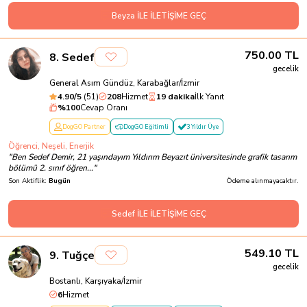
Beyza İLE İLETİŞİME GEÇ
750.00
TL
8
.
Sedef
gecelik
General Asım Gündüz, Karabağlar/İzmir
4.90
/5
(
51
)
208
Hizmet
19 dakika
İlk Yanıt
%
100
Cevap Oranı
DogGO Partner
DogGO Eğitimli
3 Yıldır Üye
Öğrenci, Neşeli, Enerjik
"
Ben Sedef Demir, 21 yaşındayım Yıldırım Beyazıt üniversitesinde grafik tasarım
bölümü 2. sınıf öğren...
"
Son Aktiflik:
Bugün
Ödeme alınmayacaktır.
Sedef İLE İLETİŞİME GEÇ
549.10
TL
9
.
Tuğçe
gecelik
Bostanlı, Karşıyaka/İzmir
6
Hizmet