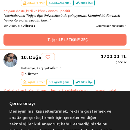
DogGO Partner
DogGO Eğitimli
3 Yıldır Üye
hayvan dostu,kedi ve köpek annesi, pozitif
"
Merhaba ben Tuğçe, Ege üniversitesinde çalışıyorum. Kendimi bildim bileli
hayvanlara olan sevgim hep...
"
Son Aktiflik:
4 Ağustos
Ödeme alınmayacaktır.
Tuğçe İLE İLETİŞİME GEÇ
1700.00
TL
10
.
Doğa
gecelik
Bahariye, Karşıyaka/İzmir
6
Hizmet
DogGO Partner
DogGO Eğitimli
1 Yıldır Üye
Merhaba ben Doğa . 20 yaşındayım. Köpeklerle iletişimim kuvvetli vakit
geçirmeyi çok seviyorum.
"
Merhaba ben Doğa. 20 yaşındayım . Köpekler ve kedilerle vakit geçirmeyi çok
Çerez onayı
seviyorum. Küçüklüğümden...
"
Son Aktiflik:
1 Ağustos
Ödeme alınmayacaktır.
Deneyiminizi kişiselleştirmek, reklam göstermek ve
analiz gerçekleştirmek için çerezler ve diğer
teknolojiler kullanıyoruz; kabul etmediğinizde bu
Doğa İLE İLETİŞİME GEÇ