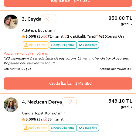
Ezgi İLE İLETİŞİME GEÇ
850.00
TL
3
.
Ceyda
gecelik
Adatepe, Buca/İzmir
5.00
/5
(
16
)
72
Hizmet
2 dakika
İlk Yanıt
%
50
Cevap Oranı
DogGO Partner
DogGO Eğitimli
1 Yıldır Üye
Pozitif ve konuşkan öğrenci
"
20 yaşındayım.2 senedir İzmir’de yaşıyorum. Orman mühendisliği okuyorum.
Köpekleri çok seviyorum anc...
"
Son Aktiflik:
Bugün
Ödeme alınmayacaktır.
Ceyda İLE İLETİŞİME GEÇ
549.10
TL
4
.
Nazlıcan Derya
gecelik
Cengiz Topel, Konak/İzmir
5.00
/5
(
12
)
35
Hizmet
DogGO Partner
DogGO Eğitimli
1 Yıldır Üye