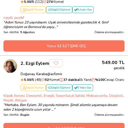
5.00
/5
(
112
)
274
Hizmet
DogGO Partner
DogGO Eğitimli
6 Aydır Üye
neşeli, pozitif
"
Adım Yunus 23 yaşındayım. Uşak üniversitesinde gazetecilik 4. Sınıf
öğrencisiyim ve Bornova'da yaşıy...
"
Son Aktiflik:
5 Ağustos
Ödeme alınmayacaktır.
Yunus İLE İLETİŞİME GEÇ
549.00
TL
2
.
Ezgi Eylem
gecelik
Doğanay, Karabağlar/İzmir
5.00
/5
(
48
)
92
Hizmet
37 dakika
İlk Yanıt
%
100
Cevap Oranı
DogGO Partner
DogGO Eğitimli
1 Yıldır Üye
Köpek Annesi, Deneyimli, Enerjik, Sorumluluk Sahibi, Motivasyonlu, Disiplinli,
Neşeli, Atılgan
"
Merhaba, Ben Eylem. 30 yaşında mimarım. Şimdi ailemle yaşamaya devam
eden 2 köpeğimizle uzun yıllar ...
"
Son Aktiflik:
Bugün
Ödeme alınmayacaktır.