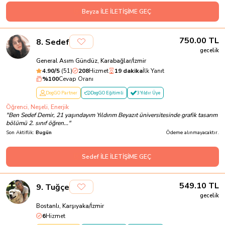
Beyza İLE İLETİŞİME GEÇ
750.00
TL
8
.
Sedef
gecelik
General Asım Gündüz, Karabağlar/İzmir
4.90
/5
(
51
)
208
Hizmet
19 dakika
İlk Yanıt
%
100
Cevap Oranı
DogGO Partner
DogGO Eğitimli
3 Yıldır Üye
Öğrenci, Neşeli, Enerjik
"
Ben Sedef Demir, 21 yaşındayım Yıldırım Beyazıt üniversitesinde grafik tasarım
bölümü 2. sınıf öğren...
"
Son Aktiflik:
Bugün
Ödeme alınmayacaktır.
Sedef İLE İLETİŞİME GEÇ
549.10
TL
9
.
Tuğçe
gecelik
Bostanlı, Karşıyaka/İzmir
6
Hizmet