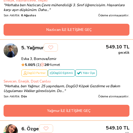
Enerjik, hayvansever, neşeli
"
Merhaba ben Nazlıcan.Çevre mühendisliği 3. Sınıf öğrencisiyim. Hayvanlara
karşı aşırı düşkünüm. Daha...
"
Son Aktiflik:
6 Ağustos
Ödeme alınmayacaktır.
Nazlıcan İLE İLETİŞİME GEÇ
549.10
TL
5
.
Yağmur
gecelik
Evka 3, Bornova/İzmir
5.00
/5
(
1
)
26
Hizmet
DogGO Partner
DogGO Eğitimli
1 Yıldır Üye
Sevecen, Enerjik, Dost Canlısı
"
Merhaba, ben Yağmur. 25 yaşındayım, DogGO Köpek Gezdirme ve Bakım
Uygulaması Walker görevlisiyim. Do...
"
Son Aktiflik:
Dün
Ödeme alınmayacaktır.
Yağmur İLE İLETİŞİME GEÇ
549.10
TL
6
.
Özge