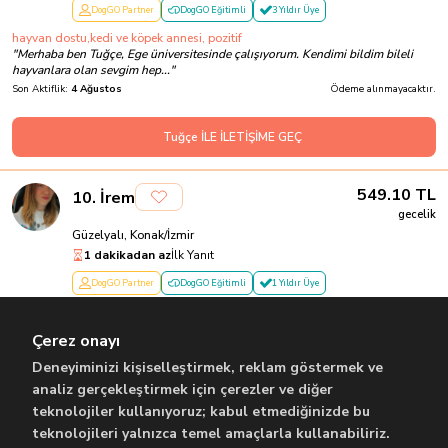
DogGO Partner
DogGO Eğitimli
3 Yıldır Üye
hayvan dostu,kedi ve köpek annesi, pozitif
"
Merhaba ben Tuğçe, Ege üniversitesinde çalışıyorum. Kendimi bildim bileli
hayvanlara olan sevgim hep...
"
Son Aktiflik:
4 Ağustos
Ödeme alınmayacaktır.
Tuğçe İLE İLETİŞİME GEÇ
549.10
TL
10
.
İrem
gecelik
Güzelyalı, Konak/İzmir
1 dakikadan az
İlk Yanıt
DogGO Partner
DogGO Eğitimli
1 Yıldır Üye
Sevgi ve deneyim dolu güvenli
"
Merhaba! Ben veteriner teknikerliği mezunuyum ve 14 yıldır kedi bakımıyla
Çerez onayı
ilgileniyorum. Köpeklerle ...
"
Son Aktiflik:
Dün
Ödeme alınmayacaktır.
Deneyiminizi kişiselleştirmek, reklam göstermek ve
analiz gerçekleştirmek için çerezler ve diğer
teknolojiler kullanıyoruz; kabul etmediğinizde bu
İrem İLE İLETİŞİME GEÇ
teknolojileri yalnızca temel amaçlarla kullanabiliriz.