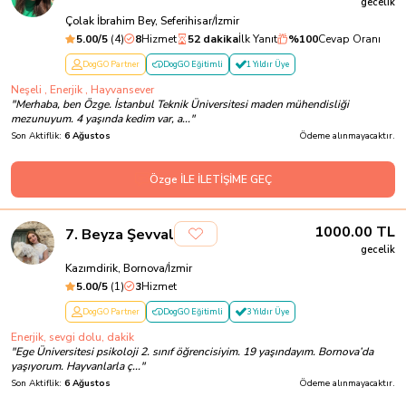
gecelik
Çolak İbrahim Bey, Seferihisar/İzmir
5.00
/5
(
4
)
8
Hizmet
52 dakika
İlk Yanıt
%
100
Cevap Oranı
DogGO Partner
DogGO Eğitimli
1 Yıldır Üye
Neşeli , Enerjik , Hayvansever
"
Merhaba, ben Özge. İstanbul Teknik Üniversitesi maden mühendisliği
mezunuyum. 4 yaşında kedim var, a...
"
Son Aktiflik:
6 Ağustos
Ödeme alınmayacaktır.
Özge İLE İLETİŞİME GEÇ
1000.00
TL
7
.
Beyza Şevval
gecelik
Kazımdirik, Bornova/İzmir
5.00
/5
(
1
)
3
Hizmet
DogGO Partner
DogGO Eğitimli
3 Yıldır Üye
Enerjik, sevgi dolu, dakik
"
Ege Üniversitesi psikoloji 2. sınıf öğrencisiyim. 19 yaşındayım. Bornova’da
yaşıyorum. Hayvanlarla ç...
"
Son Aktiflik:
6 Ağustos
Ödeme alınmayacaktır.