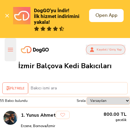
DogGO'yu İndir!

Open App
İlk hizmet indirimini 
yakala!
Kaydol / Giriş Yap
İzmir Balçova Kedi Bakıcıları
FİLTRELE
55
Bakıcı
bulundu
Sırala:
800.00
TL
1
.
Yunus Ahmet
gecelik
Erzene, Bornova/İzmir