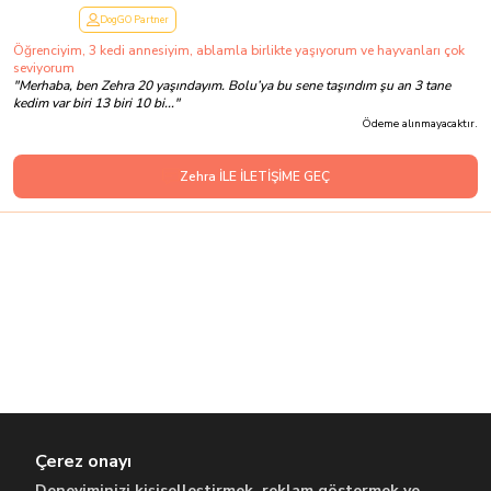
DogGO Partner
Öğrenciyim, 3 kedi annesiyim, ablamla birlikte yaşıyorum ve hayvanları çok
seviyorum
"
Merhaba, ben Zehra 20 yaşındayım. Bolu’ya bu sene taşındım şu an 3 tane
kedim var biri 13 biri 10 bi...
"
Ödeme alınmayacaktır.
Zehra İLE İLETİŞİME GEÇ
Çerez onayı
Deneyiminizi kişiselleştirmek, reklam göstermek ve