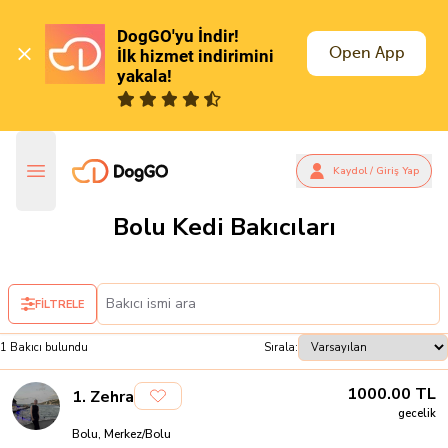
DogGO'yu İndir!

Open App
İlk hizmet indirimini 
yakala!
Kaydol / Giriş Yap
Bolu Kedi Bakıcıları
FİLTRELE
1
Bakıcı
bulundu
Sırala:
1000.00
TL
1
.
Zehra
gecelik
Bolu, Merkez/Bolu