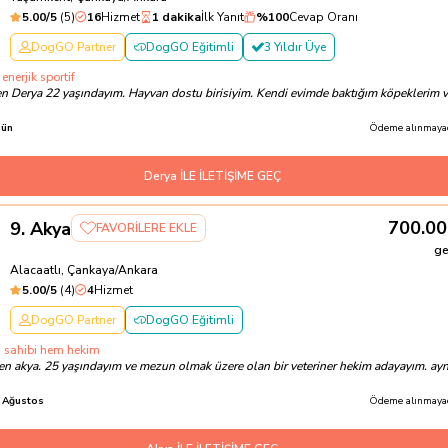
5.00
/5
(
5
)
16
Hizmet
1 dakika
İlk Yanıt
%
100
Cevap Oranı
DogGO Partner
DogGO Eğitimli
3 Yıldır Üye
enerjik sportif
n Derya 22 yaşındayım. Hayvan dostu birisiyim. Kendi evimde baktığım köpeklerim 
ün
Ödeme alınmayac
Derya İLE İLETİŞİME GEÇ
700.00
9
.
Akya
FAVORİLERE EKLE
ge
Alacaatlı, Çankaya/Ankara
5.00
/5
(
4
)
4
Hizmet
DogGO Partner
DogGO Eğitimli
 sahibi hem hekim
n akya. 25 yaşındayım ve mezun olmak üzere olan bir veteriner hekim adayayım. ayn
 Ağustos
Ödeme alınmayac