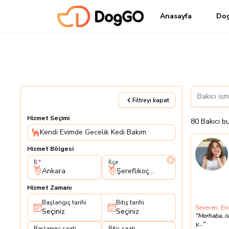
Anasayfa
Do
Filtreyi kapat
Hizmet Seçimi
80
Bakıcı
b
Kendi Evimde Gecelik Kedi Bakım
Hizmet Bölgesi
İl
İlçe
İl
İlçe
Ankara
Şereflikoçhisar
Hizmet Zamanı
Başlangıç tarihi
Bitiş tarihi
Sevecen, Ene
Seçiniz
Seçiniz
"
Merhaba, is
y...
"
Başlangıç saati
Bitiş saati
Başlangıç saati
Bitiş saati