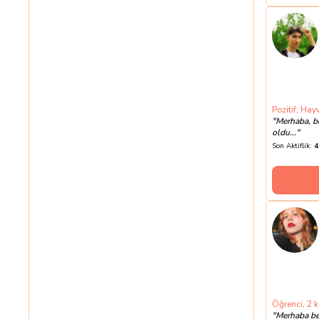
Pozitif, Ha
"
Merhaba, be
oldu...
"
Son Aktiflik:
4
Öğrenci, 2 k
"
Merhaba ben