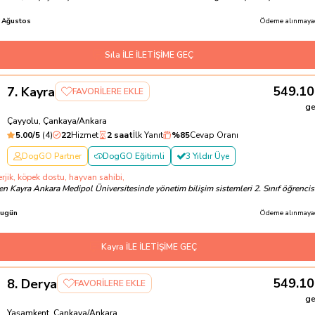
 Ağustos
Ödeme alınmayac
Sıla İLE İLETİŞİME GEÇ
549.10
7
.
Kayra
FAVORİLERE EKLE
ge
Çayyolu, Çankaya/Ankara
5.00
/5
(
4
)
22
Hizmet
2 saat
İlk Yanıt
%
85
Cevap Oranı
DogGO Partner
DogGO Eğitimli
3 Yıldır Üye
rjik, köpek dostu, hayvan sahibi,
n Kayra Ankara Medipol Üniversitesinde yönetim bilişim sistemleri 2. Sınıf öğrencis
ugün
Ödeme alınmayac
Kayra İLE İLETİŞİME GEÇ
549.10
8
.
Derya
FAVORİLERE EKLE
ge
Yaşamkent, Çankaya/Ankara