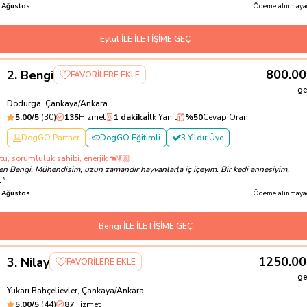
 Ağustos
Ödeme alınmayac
Eylül İLE İLETİŞİME GEÇ
800.00
2
.
Bengi
FAVORİLERE EKLE
ge
Dodurga, Çankaya/Ankara
5.00
/5
(
30
)
135
Hizmet
1 dakika
İlk Yanıt
%
50
Cevap Oranı
DogGO Partner
DogGO Eğitimli
3 Yıldır Üye
, sorumluluk sahibi, enerjik 🐒💃🏼
n Bengi. Mühendisim, uzun zamandır hayvanlarla iç içeyim. Bir kedi annesiyim,
.
"
 Ağustos
Ödeme alınmayac
Bengi İLE İLETİŞİME GEÇ
1250.00
3
.
Nilay
FAVORİLERE EKLE
ge
Yukarı Bahçelievler, Çankaya/Ankara
5.00
/5
(
44
)
87
Hizmet