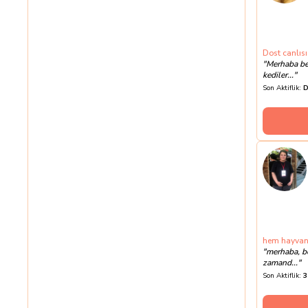
Dost canlısı 
"
Merhaba be
kediler...
"
Son Aktiflik:
D
hem hayvan
"
merhaba, be
zamand...
"
Son Aktiflik:
3