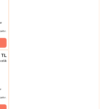
ve
aktır.
TL
celik
ı
aktır.