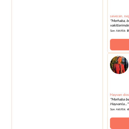
sevecen, neş
"
Merhaba, b
vakitlerimde 
Son Aktiflik:
B
Hayvan dost
"
Merhaba ben
Hayvanla...
"
Son Aktiflik:
4