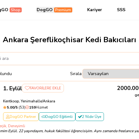
gGO
DogGO
Kariyer
SSS
Shop
Premium
Ankara Şereflikoçhisar Kedi Bakıcıları
ulundu
Sırala:
2000.00
1
.
Eylül
FAVORİLERE EKLE
ge
Kentkoop, Yenimahalle/Ankara
5.00
/5
(
53
)
159
Hizmet
DogGO Partner
DogGO Eğitimli
2 Yıldır Üye
rjik, Deneyimli
mim Eylül. 22 yaşındayım, hukuk fakültesi öğrencisiyim. Aynı zamanda freelance yaz