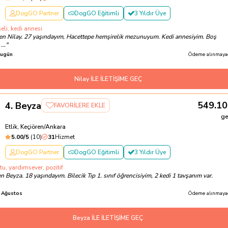
DogGO Partner
DogGO Eğitimli
3 Yıldır Üye
eli, kedi annesi
en Nilay. 27 yaşındayım, Hacettepe hemşirelik mezunuyum. Kedi annesiyim. Boş
...
"
ugün
Ödeme alınmayac
Nilay İLE İLETİŞİME GEÇ
549.10
4
.
Beyza
FAVORİLERE EKLE
ge
Etlik, Keçiören/Ankara
5.00
/5
(
10
)
31
Hizmet
DogGO Partner
DogGO Eğitimli
3 Yıldır Üye
u, yardımsever, pozitif
 Beyza. 18 yaşındayım. Bilecik Tıp 1. sınıf öğrencisiyim, 2 kedi 1 tavşanım var.
 Ağustos
Ödeme alınmayac
Beyza İLE İLETİŞİME GEÇ