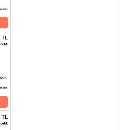
aktır.
TL
celik
iyim.
aktır.
TL
celik