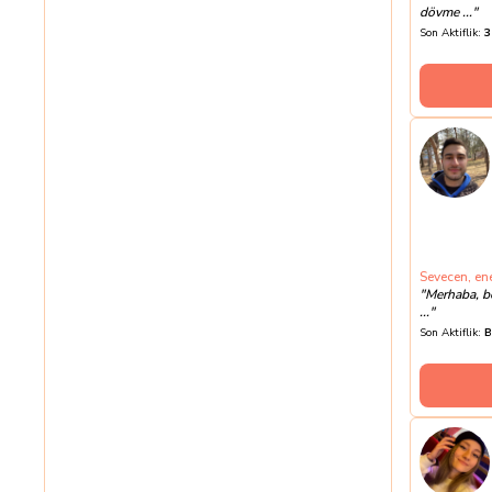
dövme ...
"
Son Aktiflik:
3
Sevecen, ene
"
Merhaba, be
...
"
Son Aktiflik:
B