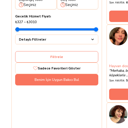
Son Aktiflik:
6
Seçiniz
Seçiniz
Gecelik Hizmet Fiyatı
₺327
–
₺3010
Detaylı Filtreler
Filtrele
Hayvan dostu
Sadece Favorileri Göster
"
Merhaba, be
köpeklerle ..
Benim İçin Uygun Bakıcı Bul
Son Aktiflik:
5