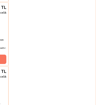
TL
celik
rım
aktır.
TL
celik
a