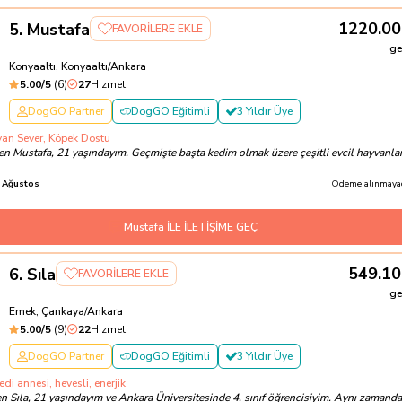
1220.00
5
.
Mustafa
FAVORİLERE EKLE
ge
Konyaaltı, Konyaaltı/Ankara
5.00
/5
(
6
)
27
Hizmet
DogGO Partner
DogGO Eğitimli
3 Yıldır Üye
yvan Sever, Köpek Dostu
n Mustafa, 21 yaşındayım. Geçmişte başta kedim olmak üzere çeşitli evcil hayvanla
 Ağustos
Ödeme alınmayac
Mustafa İLE İLETİŞİME GEÇ
549.10
6
.
Sıla
FAVORİLERE EKLE
ge
Emek, Çankaya/Ankara
5.00
/5
(
9
)
22
Hizmet
DogGO Partner
DogGO Eğitimli
3 Yıldır Üye
edi annesi, hevesli, enerjik
 Sıla, 21 yaşındayım ve Ankara Üniversitesinde 4. sınıf öğrencisiyim. Aynı zamand