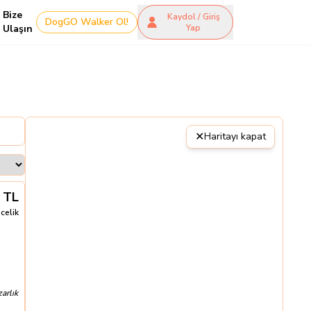
Bize
Kaydol / Giriş
DogGO Walker Ol!
Ulaşın
Yap
✕
Haritayı kapat
TL
celik
arlık