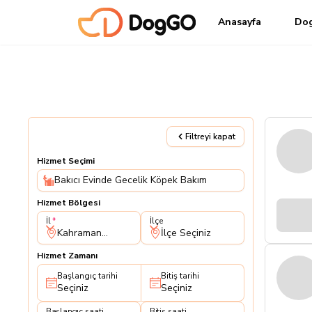
Anasayfa
Do
Filtreyi kapat
Hizmet Seçimi
Bakıcı Evinde Gecelik Köpek Bakım
Hizmet Bölgesi
İl
İlçe
İl
İlçe
Kahramanmaraş
İlçe Seçiniz
Hizmet Zamanı
Başlangıç tarihi
Bitiş tarihi
Seçiniz
Seçiniz
Başlangıç saati
Bitiş saati
Başlangıç saati
Bitiş saati