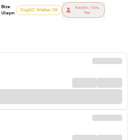
Bize
Kaydol / Giriş
DogGO Walker Ol!
Ulaşın
Yap