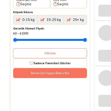
Seçiniz
Seçiniz
Köpek Kilosu
0-15 kg
15-25 kg
25+ kg
Gecelik Hizmet Fiyatı
₺0
–
₺1000
Filtrele
Sadece Favorileri Göster
Benim İçin Uygun Bakıcı Bul