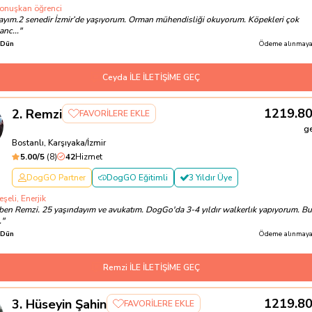
 konuşkan öğrenci
ayım.2 senedir İzmir’de yaşıyorum. Orman mühendisliği okuyorum. Köpekleri çok
anc...
"
Dün
Ödeme alınmayac
Ceyda İLE İLETİŞİME GEÇ
1219.8
2
.
Remzi
FAVORİLERE EKLE
g
Bostanlı, Karşıyaka/İzmir
5.00
/5
(
8
)
42
Hizmet
DogGO Partner
DogGO Eğitimli
3 Yıldır Üye
şeli, Enerjik
ben Remzi. 25 yaşındayım ve avukatım. DogGo'da 3-4 yıldır walkerlık yapıyorum. Bu
.
"
Dün
Ödeme alınmayac
Remzi İLE İLETİŞİME GEÇ
1219.8
3
.
Hüseyin Şahin
FAVORİLERE EKLE