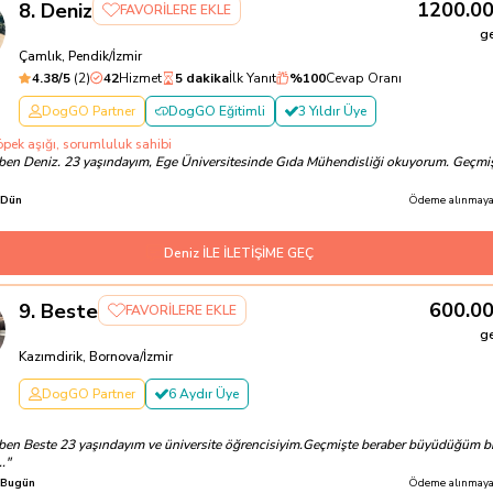
1200.0
8
.
Deniz
FAVORİLERE EKLE
g
Çamlık, Pendik/İzmir
4.38
/5
(
2
)
42
Hizmet
5 dakika
İlk Yanıt
%
100
Cevap Oranı
DogGO Partner
DogGO Eğitimli
3 Yıldır Üye
öpek aşığı, sorumluluk sahibi
ben Deniz. 23 yaşındayım, Ege Üniversitesinde Gıda Mühendisliği okuyorum. Geçmi
Dün
Ödeme alınmayac
Deniz İLE İLETİŞİME GEÇ
600.0
9
.
Beste
FAVORİLERE EKLE
g
Kazımdirik, Bornova/İzmir
DogGO Partner
6 Aydır Üye
ben Beste 23 yaşındayım ve üniversite öğrencisiyim.Geçmişte beraber büyüdüğüm bi
.
"
Bugün
Ödeme alınmayac