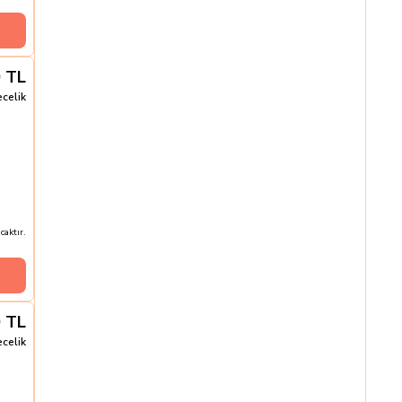
0
TL
ecelik
aktır.
0
TL
ecelik