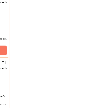
ecelik
aktır.
0
TL
ecelik
arla
aktır.