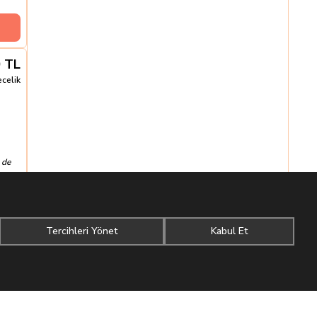
0
TL
ecelik
 de
aktır.
Tercihleri Yönet
Kabul Et