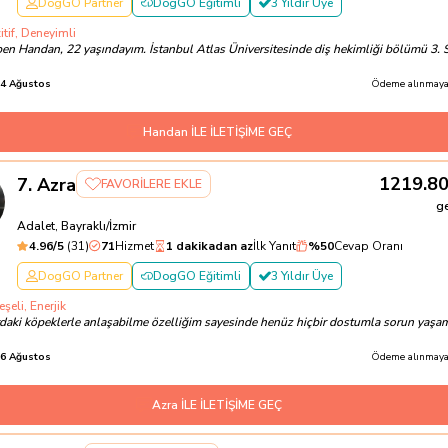
DogGO Partner
DogGO Eğitimli
3 Yıldır Üye
itif, Deneyimli
en Handan, 22 yaşındayım. İstanbul Atlas Üniversitesinde diş hekimliği bölümü 3. S
4 Ağustos
Ödeme alınmayac
Handan İLE İLETİŞİME GEÇ
1219.8
7
.
Azra
FAVORİLERE EKLE
g
Adalet, Bayraklı/İzmir
4.96
/5
(
31
)
71
Hizmet
1 dakikadan az
İlk Yanıt
%
50
Cevap Oranı
DogGO Partner
DogGO Eğitimli
3 Yıldır Üye
şeli, Enerjik
rdaki köpeklerle anlaşabilme özelliğim sayesinde henüz hiçbir dostumla sorun yaş
6 Ağustos
Ödeme alınmayac
Azra İLE İLETİŞİME GEÇ