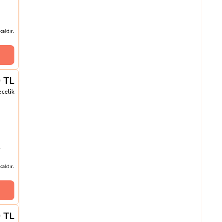
aktır.
0
TL
ecelik
aktır.
0
TL