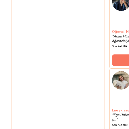
Öğrenci, Ne
"
Adım Hüse
öğrencisiyi
Son Aktiflik:
Enerjik, se
"
Ege Üniver
ç...
"
Son Aktiflik: