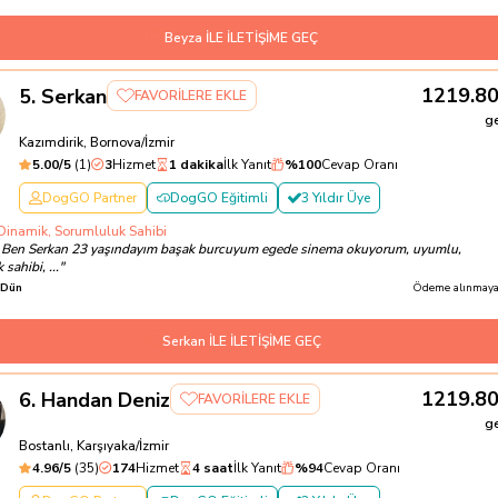
Beyza İLE İLETİŞİME GEÇ
1219.8
5
.
Serkan
FAVORİLERE EKLE
g
Kazımdirik, Bornova/İzmir
5.00
/5
(
1
)
3
Hizmet
1 dakika
İlk Yanıt
%
100
Cevap Oranı
DogGO Partner
DogGO Eğitimli
3 Yıldır Üye
 Dinamik, Sorumluluk Sahibi
Ben Serkan 23 yaşındayım başak burcuyum egede sinema okuyorum, uyumlu,
sahibi, ...
"
Dün
Ödeme alınmayac
Serkan İLE İLETİŞİME GEÇ
1219.8
6
.
Handan Deniz
FAVORİLERE EKLE
g
Bostanlı, Karşıyaka/İzmir
4.96
/5
(
35
)
174
Hizmet
4 saat
İlk Yanıt
%
94
Cevap Oranı