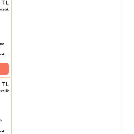
0
TL
ecelik
şte
aktır.
0
TL
ecelik
r
aktır.