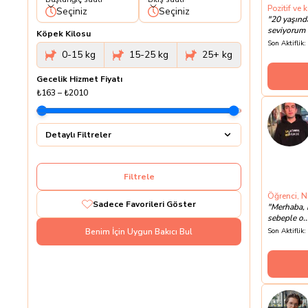
Pozitif ve
Seçiniz
Seçiniz
"
20 yaşınd
seviyorum 
Köpek Kilosu
Son Aktiflik:
0-15 kg
15-25 kg
25+ kg
Gecelik Hizmet Fiyatı
₺163
–
₺2010
Detaylı Filtreler
Filtrele
Öğrenci, Ne
Sadece Favorileri Göster
"
Merhaba, 
sebeple o..
Benim İçin Uygun Bakıcı Bul
Son Aktiflik: