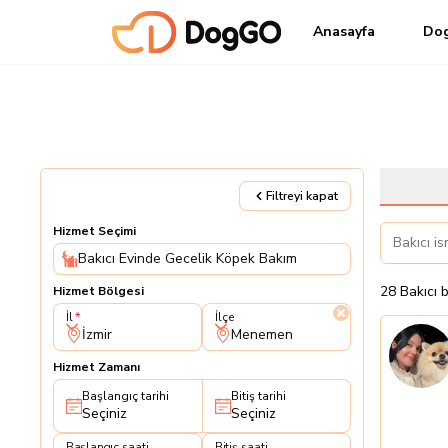
Anasayfa
Do
Filtreyi kapat
Hizmet Seçimi
Bakıcı Evinde Gecelik Köpek Bakım
28
Bakıcı
Hizmet Bölgesi
İl
İlçe
İl
İlçe
İzmir
Menemen
Hizmet Zamanı
Başlangıç tarihi
Bitiş tarihi
Seçiniz
Seçiniz
Başlangıç saati
Bitiş saati
Başlangıç saati
Bitiş saati