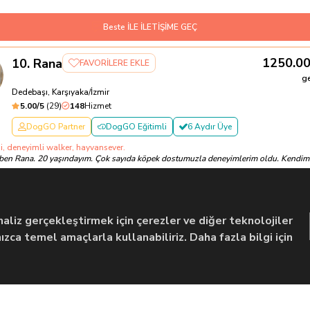
Beste İLE İLETİŞİME GEÇ
1250.0
10
.
Rana
FAVORİLERE EKLE
g
Dedebaşı, Karşıyaka/İzmir
5.00
/5
(
29
)
148
Hizmet
DogGO Partner
DogGO Eğitimli
6 Aydır Üye
i, deneyimli walker, hayvansever.
ben Rana. 20 yaşındayım. Çok sayıda köpek dostumuzla deneyimlerim oldu. Kendim
12 Temmuz
Ödeme alınmayac
Rana İLE İLETİŞİME GEÇ
liz gerçekleştirmek için çerezler ve diğer teknolojiler
zca temel amaçlarla kullanabiliriz. Daha fazla bilgi için
Önceki
1
2
3
Sonraki