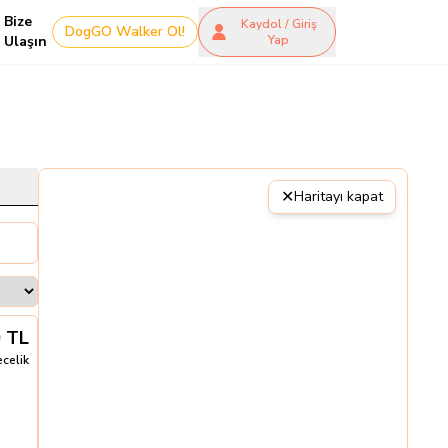
Bize
Kaydol / Giriş
DogGO Walker Ol!
Ulaşın
Yap
✕
Haritayı kapat
0
TL
ecelik