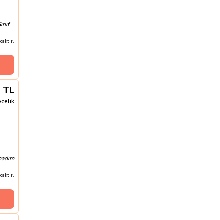
ınıf
aktır.
0
TL
ecelik
amadım
aktır.