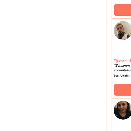
Eğlenceli,
"
Selaamm, 
sorumluluk 
Son Aktiflik: