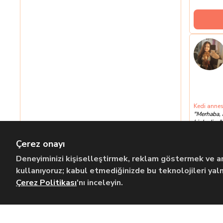
Kedi annes
"
Merhaba, 
bir kedi ...
"
Son Aktiflik:
Çerez onayı
Deneyiminizi kişiselleştirmek, reklam göstermek ve ana
kullanıyoruz; kabul etmediğinizde bu teknolojileri yalnı
Çerez Politikası
'nı inceleyin.