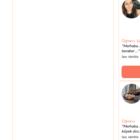
Öğrenci, k
"
Merhaba, 
beraber ...
"
Son Aktiflik:
Öğrenci
"
Merhaba, 
köpek dos..
Son Aktiflik: