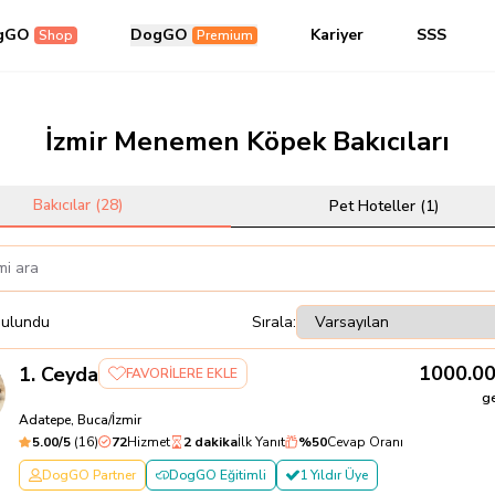
gGO
DogGO
Kariyer
SSS
Shop
Premium
İzmir Menemen Köpek Bakıcıları
Bakıcılar (
28
)
Pet Hoteller (
1
)
bulundu
Sırala:
1000.0
1
.
Ceyda
FAVORİLERE EKLE
g
Adatepe, Buca/İzmir
5.00
/5
(
16
)
72
Hizmet
2 dakika
İlk Yanıt
%
50
Cevap Oranı
DogGO Partner
DogGO Eğitimli
1 Yıldır Üye