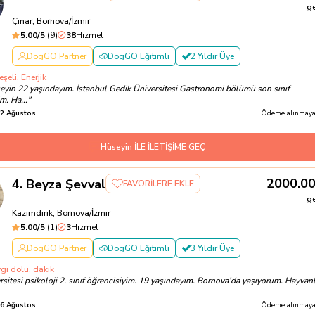
g
Çınar, Bornova/İzmir
5.00
/5
(
9
)
38
Hizmet
DogGO Partner
DogGO Eğitimli
2 Yıldır Üye
şeli, Enerjik
yin 22 yaşındayım. İstanbul Gedik Üniversitesi Gastronomi bölümü son sınıf
m. Ha...
"
2 Ağustos
Ödeme alınmayac
Hüseyin İLE İLETİŞİME GEÇ
2000.0
4
.
Beyza Şevval
FAVORİLERE EKLE
g
Kazımdirik, Bornova/İzmir
5.00
/5
(
1
)
3
Hizmet
DogGO Partner
DogGO Eğitimli
3 Yıldır Üye
vgi dolu, dakik
sitesi psikoloji 2. sınıf öğrencisiyim. 19 yaşındayım. Bornova’da yaşıyorum. Hayvanl
6 Ağustos
Ödeme alınmayac