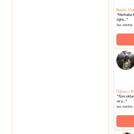
Neşeli, Poz
"
Merhaba b
öğre...
"
Son Aktiflik:
Öğrenci, Ne
"
Tüm ırkla
ve y...
"
Son Aktiflik: