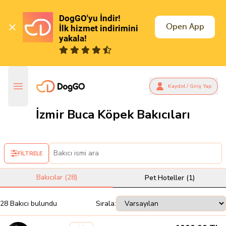
DogGO'yu İndir!

Open App
İlk hizmet indirimini 
yakala!
Kaydol / Giriş Yap
İzmir Buca Köpek Bakıcıları
FİLTRELE
Bakıcılar (
28
)
Pet Hoteller (
1
)
28
Bakıcı
bulundu
Sırala: