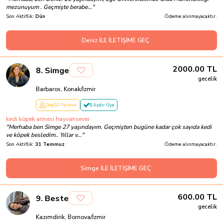
mezunuyum . Geçmişte berabe...
"
Son Aktiflik:
Dün
Ödeme alınmayacaktır.
Deniz İLE İLETİŞİME GEÇ
2000.00
TL
8
.
Simge
gecelik
Barbaros, Konak/İzmir
DogGO Partner
6 Aydır Üye
kedi köpek annesi hayvansever
"
Merhaba ben Simge 27 yaşındayım. Geçmişten bugüne kadar çok sayıda kedi
ve köpek besledim.. Yıllar v...
"
Son Aktiflik:
31 Temmuz
Ödeme alınmayacaktır.
Simge İLE İLETİŞİME GEÇ
600.00
TL
9
.
Beste
gecelik
Kazımdirik, Bornova/İzmir