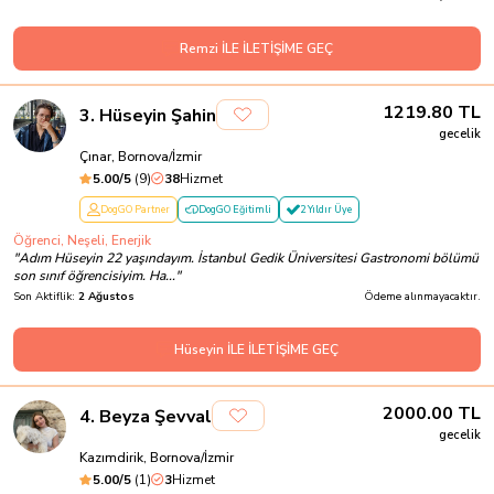
Remzi İLE İLETİŞİME GEÇ
1219.80
TL
3
.
Hüseyin Şahin
gecelik
Çınar, Bornova/İzmir
5.00
/5
(
9
)
38
Hizmet
DogGO Partner
DogGO Eğitimli
2 Yıldır Üye
Öğrenci, Neşeli, Enerjik
"
Adım Hüseyin 22 yaşındayım. İstanbul Gedik Üniversitesi Gastronomi bölümü
son sınıf öğrencisiyim. Ha...
"
Son Aktiflik:
2 Ağustos
Ödeme alınmayacaktır.
Hüseyin İLE İLETİŞİME GEÇ
2000.00
TL
4
.
Beyza Şevval
gecelik
Kazımdirik, Bornova/İzmir
5.00
/5
(
1
)
3
Hizmet