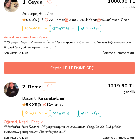
1000.00
TL
1
.
Ceyda
gecelik
Adatepe, Buca/İzmir
5.00
/5
(
16
)
72
Hizmet
2 dakika
İlk Yanıt
%
50
Cevap Oranı
DogGO Partner
DogGO Eğitimli
1 Yıldır Üye
Pozitif ve konuşkan öğrenci
"
20 yaşındayım.2 senedir İzmir’de yaşıyorum. Orman mühendisliği okuyorum.
Köpekleri çok seviyorum anc...
"
Son Aktiflik:
Dün
Ödeme alınmayacaktır.
Ceyda İLE İLETİŞİME GEÇ
1219.80
TL
2
.
Remzi
gecelik
Bostanlı, Karşıyaka/İzmir
5.00
/5
(
8
)
42
Hizmet
DogGO Partner
DogGO Eğitimli
3 Yıldır Üye
Öğrenci, Neşeli, Enerjik
"
Merhaba, ben Remzi. 25 yaşındayım ve avukatım. DogGo'da 3-4 yıldır
walkerlık yapıyorum. Bu sebeple o...
"
Son Aktiflik:
Dün
Ödeme alınmayacaktır.