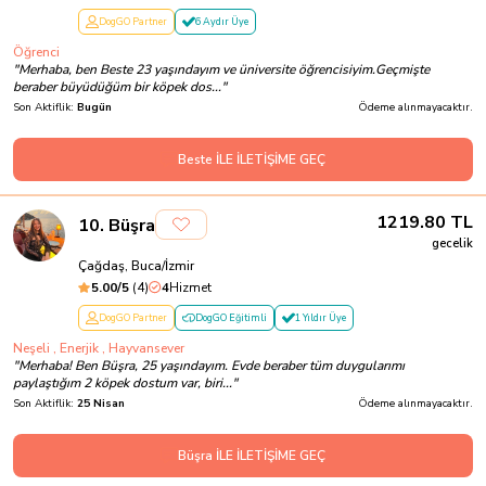
DogGO Partner
6 Aydır Üye
Öğrenci
"
Merhaba, ben Beste 23 yaşındayım ve üniversite öğrencisiyim.Geçmişte
beraber büyüdüğüm bir köpek dos...
"
Son Aktiflik:
Bugün
Ödeme alınmayacaktır.
Beste İLE İLETİŞİME GEÇ
1219.80
TL
10
.
Büşra
gecelik
Çağdaş, Buca/İzmir
5.00
/5
(
4
)
4
Hizmet
DogGO Partner
DogGO Eğitimli
1 Yıldır Üye
Neşeli , Enerjik , Hayvansever
"
Merhaba! Ben Büşra, 25 yaşındayım. Evde beraber tüm duygularımı
paylaştığım 2 köpek dostum var, biri...
"
Son Aktiflik:
25 Nisan
Ödeme alınmayacaktır.
Büşra İLE İLETİŞİME GEÇ