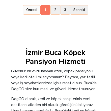
Önceki
1
2
3
Sonraki
İzmir Buca Köpek
Pansiyon Hizmeti
Güvenilir bir evcil hayvan oteli, köpek pansiyonu
veya kedi oteli mi arıyorsunuz? Bayram, yaz tatili
veya iş seyahatlerinizde içiniz rahat olsun, Buca’da
DogGO size kurumsal ve güvenli hizmet sunuyor.
DogGO olarak, kedi ve köpek sahiplerinin evcil
dostlarını aileden biri olarak gördüğünü biliyoruz.
Uygulamamız aracılığıyla Buca'daki kedi ve köpek