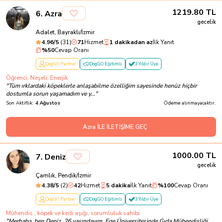
1219.80
TL
6
.
Azra
gecelik
Adalet, Bayraklı/İzmir
4.96
/5
(
31
)
71
Hizmet
1 dakikadan az
İlk Yanıt
%
50
Cevap Oranı
DogGO Partner
DogGO Eğitimli
3 Yıldır Üye
Öğrenci, Neşeli, Enerjik
"
Tüm ırklardaki köpeklerle anlaşabilme özelliğim sayesinde henüz hiçbir
dostumla sorun yaşamadım ve y...
"
Son Aktiflik:
4 Ağustos
Ödeme alınmayacaktır.
Azra İLE İLETİŞİME GEÇ
1000.00
TL
7
.
Deniz
gecelik
Çamlık, Pendik/İzmir
4.38
/5
(
2
)
42
Hizmet
5 dakika
İlk Yanıt
%
100
Cevap Oranı
DogGO Partner
DogGO Eğitimli
3 Yıldır Üye
Mühendis , köpek ve kedi aşığı, sorumluluk sahibi
"
Merhaba, ben Deniz. 26 yaşındayım, Ege Üniversitesinde Gıda Mühendisliği