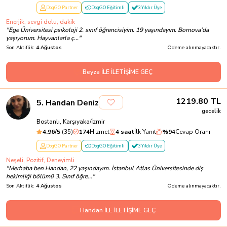
DogGO Partner
DogGO Eğitimli
3 Yıldır Üye
Enerjik, sevgi dolu, dakik
"
Ege Üniversitesi psikoloji 2. sınıf öğrencisiyim. 19 yaşındayım. Bornova’da
yaşıyorum. Hayvanlarla ç...
"
Son Aktiflik:
4 Ağustos
Ödeme alınmayacaktır.
Beyza İLE İLETİŞİME GEÇ
1219.80
TL
5
.
Handan Deniz
gecelik
Bostanlı, Karşıyaka/İzmir
4.96
/5
(
35
)
174
Hizmet
4 saat
İlk Yanıt
%
94
Cevap Oranı
DogGO Partner
DogGO Eğitimli
3 Yıldır Üye
Neşeli, Pozitif, Deneyimli
"
Merhaba ben Handan, 22 yaşındayım. İstanbul Atlas Üniversitesinde diş
hekimliği bölümü 3. Sınıf öğre...
"
Son Aktiflik:
4 Ağustos
Ödeme alınmayacaktır.
Handan İLE İLETİŞİME GEÇ