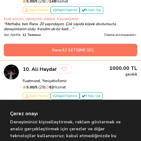
5.00
/5
(
29
)
148
Hizmet
DogGO Partner
DogGO Eğitimli
6 Aydır Üye
Kedi annesi, deneyimli walker, hayvansever.
"
Merhaba, ben Rana. 20 yaşındayım. Çok sayıda köpek dostumuzla
deneyimlerim oldu. Kendim de bir kedi ...
"
Son Aktiflik:
12 Temmuz
Ödeme alınmayacaktır.
Rana İLE İLETİŞİME GEÇ
1000.00
TL
10
.
Ali Haydar
gecelik
Fuatmorel, Yenişehir/İzmir
5.00
/5
(
29
)
62
Hizmet
DogGO Partner
DogGO Eğitimli
1 Yıldır Üye
Neşeli , Enerjik , Hayvansever
"
Merhaba ben Ali. Dokuz Eylül üniversitesinde okuyorum. Köpeklerle vakit
Çerez onayı
geçirmeyi, oyun oynamayı ve...
"
Son Aktiflik:
17 Temmuz
Ödeme alınmayacaktır.
Deneyiminizi kişiselleştirmek, reklam göstermek ve
analiz gerçekleştirmek için çerezler ve diğer
teknolojiler kullanıyoruz; kabul etmediğinizde bu
Ali İLE İLETİŞİME GEÇ