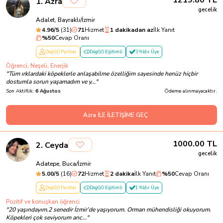
1219.80
TL
1
.
Azra
gecelik
Adalet, Bayraklı/İzmir
4.96
/5
(
31
)
71
Hizmet
1 dakikadan az
İlk Yanıt
%
50
Cevap Oranı
DogGO Partner
DogGO Eğitimli
3 Yıldır Üye
Öğrenci, Neşeli, Enerjik
"
Tüm ırklardaki köpeklerle anlaşabilme özelliğim sayesinde henüz hiçbir
dostumla sorun yaşamadım ve y...
"
Son Aktiflik:
6 Ağustos
Ödeme alınmayacaktır.
Azra İLE İLETİŞİME GEÇ
1000.00
TL
2
.
Ceyda
gecelik
Adatepe, Buca/İzmir
5.00
/5
(
16
)
72
Hizmet
2 dakika
İlk Yanıt
%
50
Cevap Oranı
DogGO Partner
DogGO Eğitimli
1 Yıldır Üye
Pozitif ve konuşkan öğrenci
"
20 yaşındayım.2 senedir İzmir’de yaşıyorum. Orman mühendisliği okuyorum.
Köpekleri çok seviyorum anc...
"