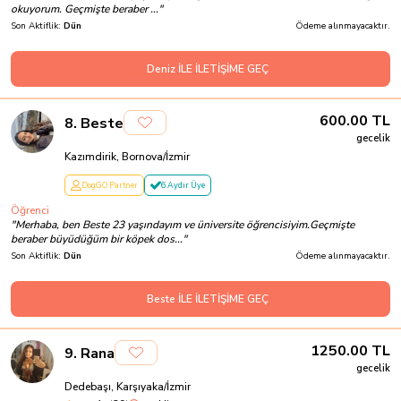
okuyorum. Geçmişte beraber ...
"
Son Aktiflik:
Dün
Ödeme alınmayacaktır.
Deniz İLE İLETİŞİME GEÇ
600.00
TL
8
.
Beste
gecelik
Kazımdirik, Bornova/İzmir
DogGO Partner
6 Aydır Üye
Öğrenci
"
Merhaba, ben Beste 23 yaşındayım ve üniversite öğrencisiyim.Geçmişte
beraber büyüdüğüm bir köpek dos...
"
Son Aktiflik:
Dün
Ödeme alınmayacaktır.
Beste İLE İLETİŞİME GEÇ
1250.00
TL
9
.
Rana
gecelik
Dedebaşı, Karşıyaka/İzmir