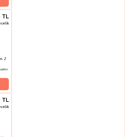
0
TL
ecelik
m. 2
aktır.
0
TL
ecelik