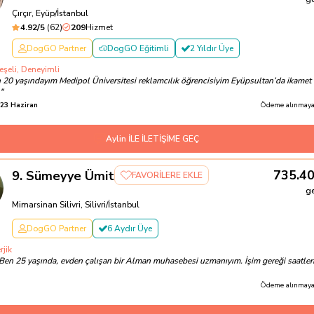
Çırçır, Eyüp/İstanbul
4.92
/5
(
62
)
209
Hizmet
DogGO Partner
DogGO Eğitimli
2 Yıldır Üye
eşeli, Deneyimli
n 20 yaşındayım Medipol Üniversitesi reklamcılık öğrencisiyim Eyüpsultan’da ikamet
"
23 Haziran
Ödeme alınmayac
Aylin İLE İLETİŞİME GEÇ
735.4
9
.
Sümeyye Ümit
FAVORİLERE EKLE
g
Mimarsinan Silivri, Silivri/İstanbul
DogGO Partner
6 Aydır Üye
rjik
Ben 25 yaşında, evden çalışan bir Alman muhasebesi uzmanıyım. İşim gereği saatler
Ödeme alınmayac