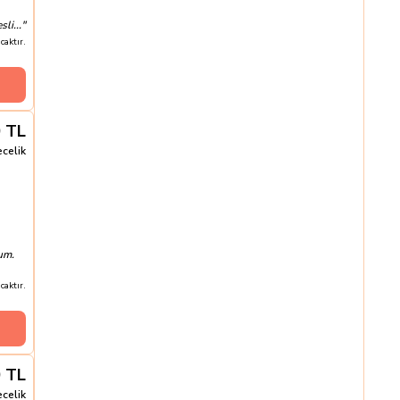
li...
"
aktır.
0
TL
ecelik
um.
aktır.
0
TL
ecelik