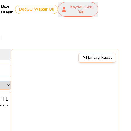
Bize
Kaydol / Giriş
DogGO Walker Ol!
Ulaşın
Yap
ı
✕
Haritayı kapat
0
TL
ecelik