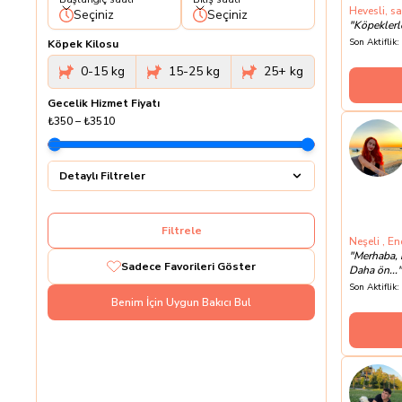
Hevesli, sa
Seçiniz
Seçiniz
"
Köpeklerle
Son Aktiflik:
Köpek Kilosu
0-15 kg
15-25 kg
25+ kg
Gecelik Hizmet Fiyatı
₺350
–
₺3510
Detaylı Filtreler
Filtrele
Neşeli , En
"
Merhaba, 
Sadece Favorileri Göster
Daha ön...
"
Son Aktiflik:
Benim İçin Uygun Bakıcı Bul