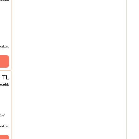
aktır.
0
TL
ecelik
imi
aktır.