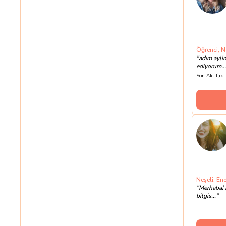
Öğrenci, N
"
adım ayli
ediyorum...
Son Aktiflik:
Neşeli, Ene
"
Merhaba! 
bilgis...
"