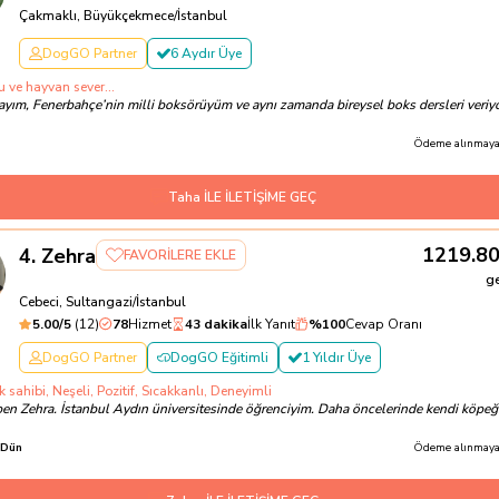
Çakmaklı, Büyükçekmece/İstanbul
DogGO Partner
6 Aydır Üye
u ve hayvan sever...
ayım, Fenerbahçe’nin milli boksörüyüm ve aynı zamanda bireysel boks dersleri veriy
Ödeme alınmayac
Taha İLE İLETİŞİME GEÇ
1219.8
4
.
Zehra
FAVORİLERE EKLE
g
Cebeci, Sultangazi/İstanbul
5.00
/5
(
12
)
78
Hizmet
43 dakika
İlk Yanıt
%
100
Cevap Oranı
DogGO Partner
DogGO Eğitimli
1 Yıldır Üye
sahibi, Neşeli, Pozitif, Sıcakkanlı, Deneyimli
en Zehra. İstanbul Aydın üniversitesinde öğrenciyim. Daha öncelerinde kendi köpe
Dün
Ödeme alınmayac