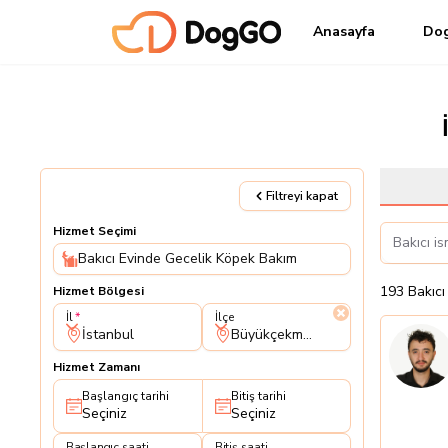
Anasayfa
Do
Filtreyi kapat
Hizmet Seçimi
Bakıcı Evinde Gecelik Köpek Bakım
193
Bakıcı
Hizmet Bölgesi
İl
İlçe
İl
İlçe
İstanbul
Büyükçekmece
Hizmet Zamanı
Başlangıç tarihi
Bitiş tarihi
Seçiniz
Seçiniz
Başlangıç saati
Bitiş saati
Başlangıç saati
Bitiş saati