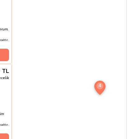
orum.
aktır.
0
TL
ecelik
4
ğim
aktır.