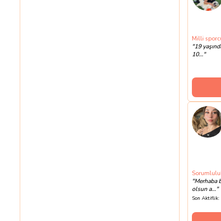
Milli sporc
"
19 yaşınd
10...
"
Sorumluluk 
"
Merhaba b
olsun a...
"
Son Aktiflik: