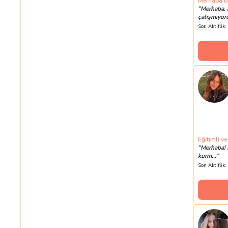
Merhaba be
"
Merhaba, 
çalışmıyoru
Son Aktiflik:
Eğitimli v
"
Merhaba! 
kurm...
"
Son Aktiflik: