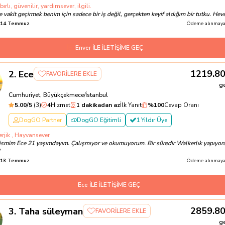
bırlı, güvenilir, yardımsever, ilgili.
 vakit geçirmek benim için sadece bir iş değil, gerçekten keyif aldığım bir tutku. Heves
14 Temmuz
Ödeme alınmayac
Enver İLE İLETİŞİME GEÇ
1219.8
2
.
Ece
FAVORİLERE EKLE
g
Cumhuriyet, Büyükçekmece/İstanbul
5.00
/5
(
3
)
4
Hizmet
1 dakikadan az
İlk Yanıt
%
100
Cevap Oranı
DogGO Partner
DogGO Eğitimli
1 Yıldır Üye
erjik , Hayvansever
ismim Ece 21 yaşımdayım. Çalışmıyor ve okumuyorum. Bir süredir Walkerlık yapıyor
13 Temmuz
Ödeme alınmayac
Ece İLE İLETİŞİME GEÇ
2859.8
3
.
Taha süleyman
FAVORİLERE EKLE
g