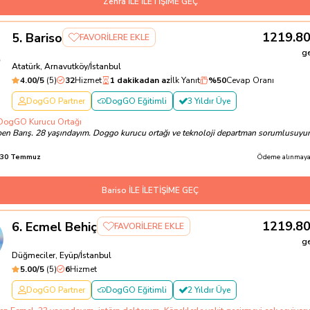
Zehra İLE İLETİŞİME GEÇ
1219.8
5
.
Bariso
FAVORİLERE EKLE
g
Atatürk, Arnavutköy/İstanbul
4.00
/5
(
5
)
32
Hizmet
1 dakikadan az
İlk Yanıt
%
50
Cevap Oranı
DogGO Partner
DogGO Eğitimli
3 Yıldır Üye
 DogGO Kurucu Ortağı
en Barış. 28 yaşındayım. Doggo kurucu ortağı ve teknoloji departman sorumlusuyu
30 Temmuz
Ödeme alınmayac
Bariso İLE İLETİŞİME GEÇ
1219.8
6
.
Ecmel Behiç
FAVORİLERE EKLE
g
Düğmeciler, Eyüp/İstanbul
5.00
/5
(
5
)
6
Hizmet
DogGO Partner
DogGO Eğitimli
2 Yıldır Üye