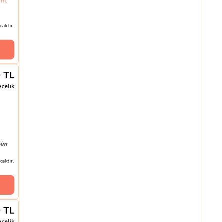
um.
aktır.
0
TL
ecelik
şim
aktır.
0
TL
ecelik