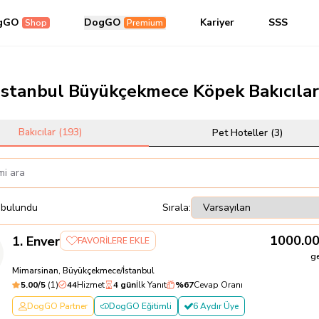
gGO
DogGO
Kariyer
SSS
Shop
Premium
İstanbul Büyükçekmece Köpek Bakıcılar
Bakıcılar (
193
)
Pet Hoteller (
3
)
bulundu
Sırala:
1000.0
1
.
Enver
FAVORİLERE EKLE
g
Mimarsinan, Büyükçekmece/İstanbul
5.00
/5
(
1
)
44
Hizmet
4 gün
İlk Yanıt
%
67
Cevap Oranı
DogGO Partner
DogGO Eğitimli
6 Aydır Üye