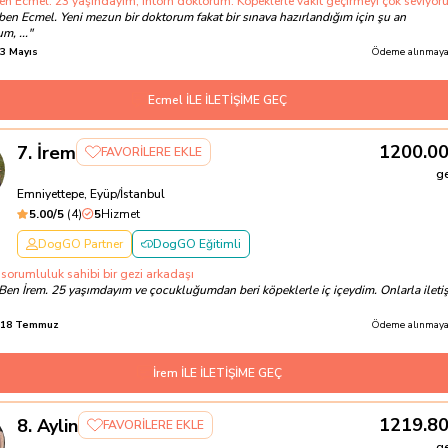
n Ecmel. 23 yaşındayım, intörn doktorum. Köpeklerle vakit geçirmeyi çok seviyor
ben Ecmel. Yeni mezun bir doktorum fakat bir sınava hazırlandığım için şu an
m, ...
"
3 Mayıs
Ödeme alınmayac
Ecmel İLE İLETİŞİME GEÇ
1200.0
7
.
İrem
FAVORİLERE EKLE
g
Emniyettepe, Eyüp/İstanbul
5.00
/5
(
4
)
5
Hizmet
DogGO Partner
DogGO Eğitimli
e sorumluluk sahibi bir gezi arkadaşı
Ben İrem. 25 yaşımdayım ve çocukluğumdan beri köpeklerle iç içeydim. Onlarla ileti
18 Temmuz
Ödeme alınmayac
İrem İLE İLETİŞİME GEÇ
1219.8
8
.
Aylin
FAVORİLERE EKLE
g