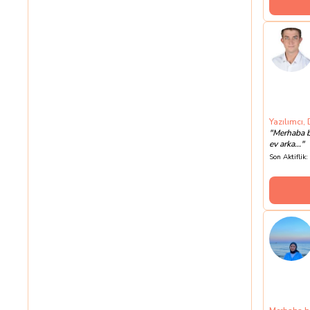
Yazılımcı,
"
Merhaba b
ev arka...
"
Son Aktiflik: