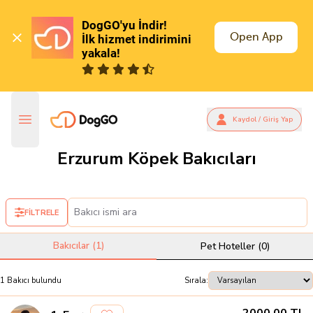
DogGO'yu İndir!

Open App
İlk hizmet indirimini 
yakala!
Kaydol / Giriş Yap
Erzurum Köpek Bakıcıları
FİLTRELE
Bakıcılar (
1
)
Pet Hoteller (
0
)
1
Bakıcı
bulundu
Sırala: