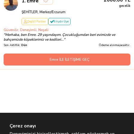
2000.00
TL
1
.
Emre
gecelik
ŞEHİTLER, Merkez/Erzurum
DogGO Partner
6 Aydır Üye
Güvenilir, Deneyimli, Neşeli
"
Merhaba, ben Emre. 29 yaşındayım. Çocukluğumdan beri evimizde ve
bahçemizde köpeklerimiz ve kedileri...
"
Son Aktiflik:
Dün
Ödeme alınmayacaktır.
Emre İLE İLETİŞİME GEÇ
Çerez onayı
Deneyiminizi kişiselleştirmek, reklam göstermek ve