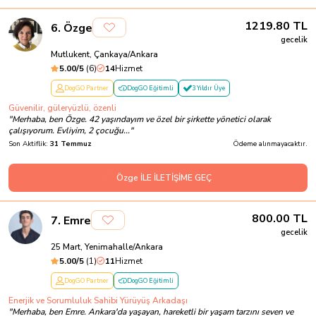
1219.80
TL
6
.
Özge
gecelik
Mutlukent, Çankaya/Ankara
5.00
/5
(
6
)
14
Hizmet
DogGO Partner
DogGO Eğitimli
3 Yıldır Üye
Güvenilir, güleryüzlü, özenli
"
Merhaba, ben Özge. 42 yaşındayım ve özel bir şirkette yönetici olarak
çalışıyorum. Evliyim, 2 çocuğu...
"
Son Aktiflik:
31 Temmuz
Ödeme alınmayacaktır.
Özge İLE İLETİŞİME GEÇ
800.00
TL
7
.
Emre
gecelik
25 Mart, Yenimahalle/Ankara
5.00
/5
(
1
)
11
Hizmet
DogGO Partner
DogGO Eğitimli
Enerjik ve Sorumluluk Sahibi Yürüyüş Arkadaşı
"
Merhaba, ben Emre. Ankara'da yaşayan, hareketli bir yaşam tarzını seven ve