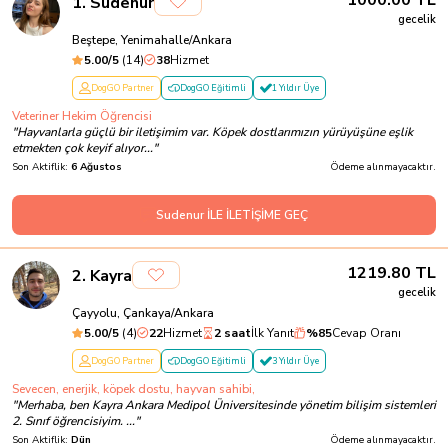
1000.00
TL
1
.
Sudenur
gecelik
Beştepe, Yenimahalle/Ankara
5.00
/5
(
14
)
38
Hizmet
DogGO Partner
DogGO Eğitimli
1 Yıldır Üye
Veteriner Hekim Öğrencisi
"
Hayvanlarla güçlü bir iletişimim var. Köpek dostlarımızın yürüyüşüne eşlik
etmekten çok keyif alıyor...
"
Son Aktiflik:
6 Ağustos
Ödeme alınmayacaktır.
Sudenur İLE İLETİŞİME GEÇ
1219.80
TL
2
.
Kayra
gecelik
Çayyolu, Çankaya/Ankara
5.00
/5
(
4
)
22
Hizmet
2 saat
İlk Yanıt
%
85
Cevap Oranı
DogGO Partner
DogGO Eğitimli
3 Yıldır Üye
Sevecen, enerjik, köpek dostu, hayvan sahibi,
"
Merhaba, ben Kayra Ankara Medipol Üniversitesinde yönetim bilişim sistemleri
2. Sınıf öğrencisiyim. ...
"
Son Aktiflik:
Dün
Ödeme alınmayacaktır.