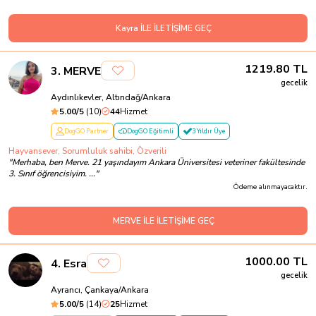
Kayra İLE İLETİŞİME GEÇ
1219.80
TL
3
.
MERVE
gecelik
Aydınlıkevler, Altındağ/Ankara
5.00
/5
(
10
)
44
Hizmet
DogGO Partner
DogGO Eğitimli
3 Yıldır Üye
Hayvansever, Sorumluluk sahibi, Özverili
"
Merhaba, ben Merve. 21 yaşındayım Ankara Üniversitesi veteriner fakültesinde
3. Sınıf öğrencisiyim. ...
"
Ödeme alınmayacaktır.
MERVE İLE İLETİŞİME GEÇ
1000.00
TL
4
.
Esra
gecelik
Ayrancı, Çankaya/Ankara
5.00
/5
(
14
)
25
Hizmet