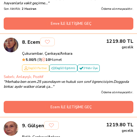
hayvanlarla vakit geçirme...
"
Son Aktiflik:
2 Haziran
Ödeme alınmayacaktır.
Emre İLE İLETİŞİME GEÇ
1219.80
TL
8
.
Ecem
gecelik
Çukurambar, Çankaya/Ankara
5.00
/5
(
9
)
10
Hizmet
DogGO Partner
DogGO Eğitimli
3 Yıldır Üye
Sabırlı, Anlayışlı, Pozitif
"
Merhaba ben ecem.25 yasındayım ve hukuk son sınıf ögrencisiyim.Doggoda
birkac aydır walker olarak ça...
"
Ödeme alınmayacaktır.
Ecem İLE İLETİŞİME GEÇ
1219.80
TL
9
.
Gülşen
gecelik