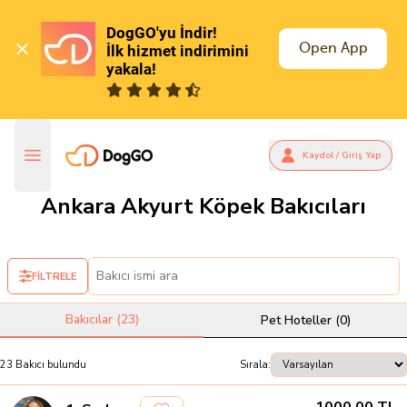
DogGO'yu İndir!

Open App
İlk hizmet indirimini 
yakala!
Kaydol / Giriş Yap
Ankara Akyurt Köpek Bakıcıları
FİLTRELE
Bakıcılar (
23
)
Pet Hoteller (
0
)
23
Bakıcı
bulundu
Sırala: