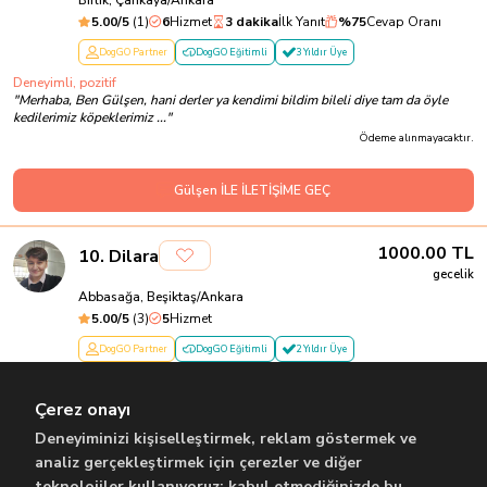
Birlik, Çankaya/Ankara
5.00
/5
(
1
)
6
Hizmet
3 dakika
İlk Yanıt
%
75
Cevap Oranı
DogGO Partner
DogGO Eğitimli
3 Yıldır Üye
Deneyimli, pozitif
"
Merhaba, Ben Gülşen, hani derler ya kendimi bildim bileli diye tam da öyle
kedilerimiz köpeklerimiz ...
"
Ödeme alınmayacaktır.
Gülşen İLE İLETİŞİME GEÇ
1000.00
TL
10
.
Dilara
gecelik
Abbasağa, Beşiktaş/Ankara
5.00
/5
(
3
)
5
Hizmet
DogGO Partner
DogGO Eğitimli
2 Yıldır Üye
Öğrenci, Kedi Annesi
"
Ben dilara 21 yaşındayım Hacettepede endüstriyel tasarım okuyorum 9
Çerez onayı
yaşında bir kedim var,beş yıldır...
"
Son Aktiflik:
21 Mayıs
Ödeme alınmayacaktır.
Deneyiminizi kişiselleştirmek, reklam göstermek ve
analiz gerçekleştirmek için çerezler ve diğer
teknolojiler kullanıyoruz; kabul etmediğinizde bu