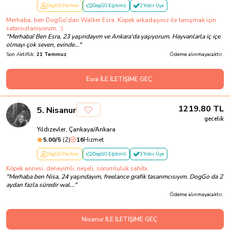
DogGO Partner
DogGO Eğitimli
2 Yıldır Üye
Merhaba, ben DogGo'dan Walker Esra. Köpek arkadaşınız ile tanışmak için
sabırsızlanıyorum. :)
"
Merhaba! Ben Esra, 23 yaşındayım ve Ankara'da yaşıyorum. Hayvanlarla iç içe
olmayı çok seven, evinde...
"
Son Aktiflik:
21 Temmuz
Ödeme alınmayacaktır.
Esra İLE İLETİŞİME GEÇ
1219.80
TL
5
.
Nisanur
gecelik
Yıldızevler, Çankaya/Ankara
5.00
/5
(
2
)
16
Hizmet
DogGO Partner
DogGO Eğitimli
3 Yıldır Üye
Köpek annesi, deneyimli, neşeli, sorumluluk sahibi.
"
Merhaba ben Nisa, 24 yaşındayım, freelance grafik tasarımcısıyım. DogGo da 2
aydan fazla süredir wal...
"
Ödeme alınmayacaktır.
Nisanur İLE İLETİŞİME GEÇ