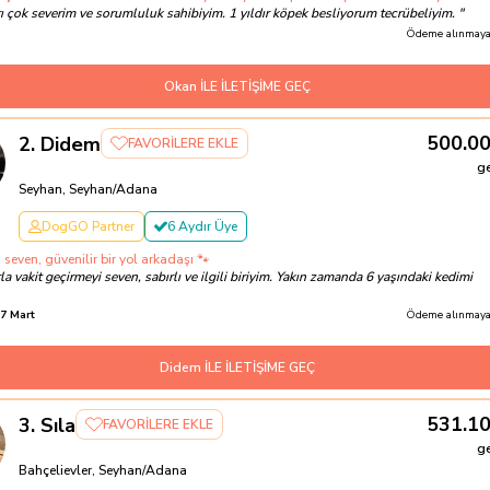
ı çok severim ve sorumluluk sahibiyim. 1 yıldır köpek besliyorum tecrübeliyim.
"
Ödeme alınmayac
Okan İLE İLETİŞİME GEÇ
500.0
2
.
Didem
FAVORİLERE EKLE
g
Seyhan, Seyhan/Adana
DogGO Partner
6 Aydır Üye
seven, güvenilir bir yol arkadaşı 🐾
a vakit geçirmeyi seven, sabırlı ve ilgili biriyim. Yakın zamanda 6 yaşındaki kedimi
7 Mart
Ödeme alınmayac
Didem İLE İLETİŞİME GEÇ
531.1
3
.
Sıla
FAVORİLERE EKLE
g
Bahçelievler, Seyhan/Adana