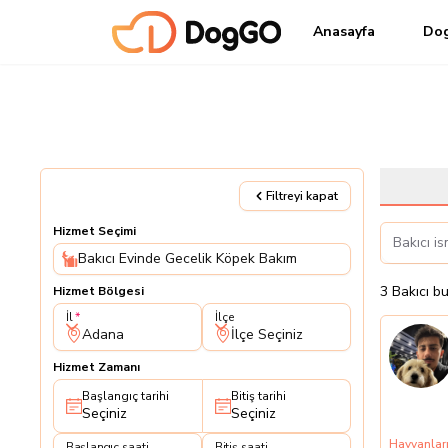
Anasayfa
Do
Filtreyi kapat
Hizmet Seçimi
Bakıcı Evinde Gecelik Köpek Bakım
3
Bakıcı
bu
Hizmet Bölgesi
İl
İlçe
İl
İlçe
Adana
İlçe Seçiniz
Hizmet Zamanı
Başlangıç tarihi
Bitiş tarihi
Seçiniz
Seçiniz
Başlangıç saati
Bitiş saati
Hayvanları
Başlangıç saati
Bitiş saati