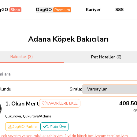
gGO
DogGO
Kariyer
SSS
Shop
Premium
Adana Köpek Bakıcıları
Bakıcılar (
3
)
Pet Hoteller (
0
)
lundu
Sırala:
408.5
1
.
Okan Mert
FAVORİLERE EKLE
g
Çukurova, Çukurova/Adana
DogGO Partner
1 Yıldır Üye
 çok severim ve sorumluluk sahibiyim. 1 yıldır köpek besliyorum tecrübeliyim.