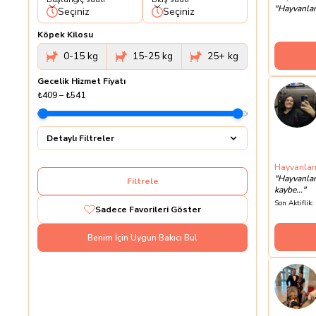
"
Hayvanlar
Seçiniz
Seçiniz
Köpek Kilosu
0-15 kg
15-25 kg
25+ kg
Gecelik Hizmet Fiyatı
₺409
–
₺541
Detaylı Filtreler
Hayvanları 
"
Hayvanlarl
Filtrele
kaybe...
"
Son Aktiflik:
Sadece Favorileri Göster
Benim İçin Uygun Bakıcı Bul