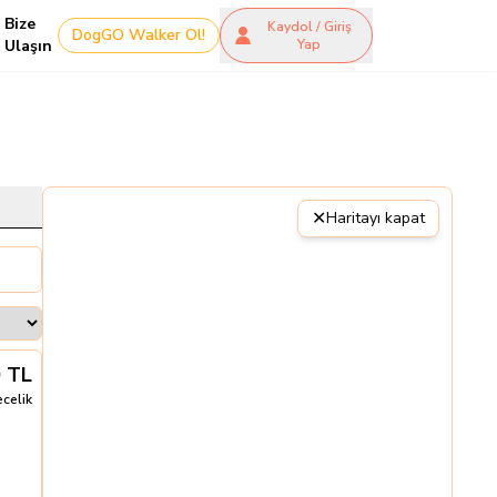
Bize
Kaydol / Giriş
DogGO Walker Ol!
Ulaşın
Yap
✕
Haritayı kapat
0
TL
ecelik