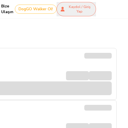
Bize
Kaydol / Giriş
DogGO Walker Ol!
Ulaşın
Yap