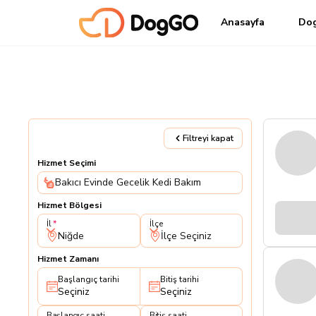
Anasayfa
Do
Filtreyi kapat
Hizmet Seçimi
Bakıcı Evinde Gecelik Kedi Bakım
Hizmet Bölgesi
İl
İlçe
İl
İlçe
Niğde
İlçe Seçiniz
Hizmet Zamanı
Başlangıç tarihi
Bitiş tarihi
Seçiniz
Seçiniz
Başlangıç saati
Bitiş saati
Başlangıç saati
Bitiş saati