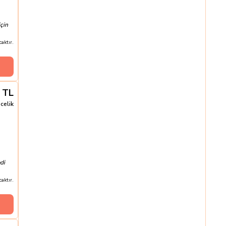
çin
aktır.
TL
celik
di
aktır.