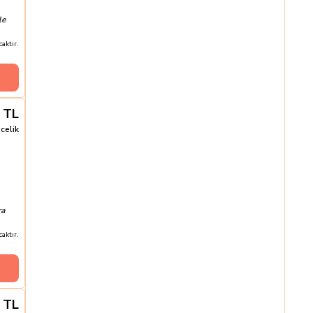
le
aktır.
TL
celik
ra
aktır.
TL