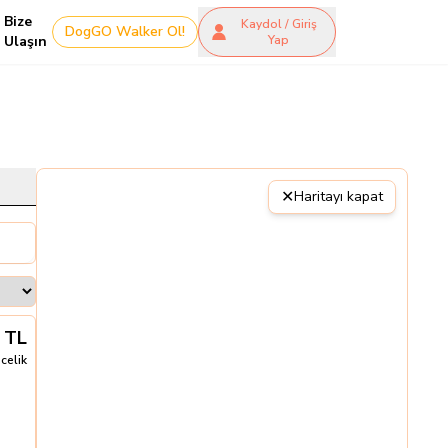
Bize
Kaydol / Giriş
DogGO Walker Ol!
Ulaşın
Yap
✕
Haritayı kapat
TL
celik