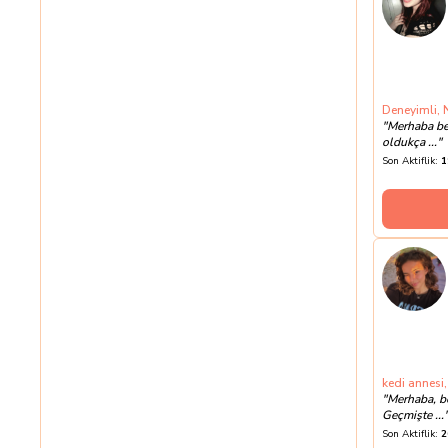
Deneyimli, N
"
Merhaba ben
oldukça ...
"
Son Aktiflik:
1
8
kedi annesi,
"
Merhaba, b
Geçmişte ...
Son Aktiflik:
2