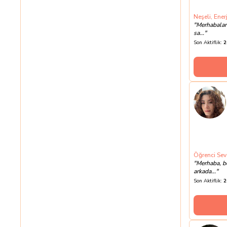
Neşeli, Enerj
"
Merhabalar 
sa...
"
Son Aktiflik:
2
Öğrenci Sev
"
Merhaba, b
arkada...
"
Son Aktiflik:
2