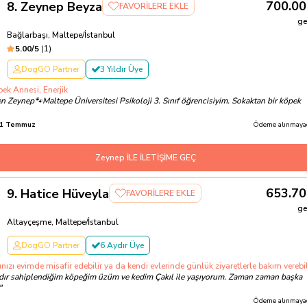
700.00
8
.
Zeynep Beyza
FAVORİLERE EKLE
ge
Bağlarbaşı, Maltepe/İstanbul
5.00
/5
(
1
)
DogGO Partner
3 Yıldır Üye
pek Annesi, Enerjik
 Zeynep🐾Maltepe Üniversitesi Psikoloji 3. Sınıf öğrencisiyim. Sokaktan bir köpek
1 Temmuz
Ödeme alınmayac
Zeynep İLE İLETİŞİME GEÇ
653.70
9
.
Hatice Hüveyla
FAVORİLERE EKLE
ge
Altayçeşme, Maltepe/İstanbul
DogGO Partner
6 Aydır Üye
nızı evimde misafir edebilir ya da kendi evlerinde günlük ziyaretlerle bakım verebi
rdır sahiplendiğim köpeğim üzüm ve kedim Çakıl ile yaşıyorum. Zaman zaman başka
"
Ödeme alınmayac