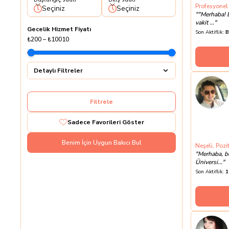
Profesyonel
Seçiniz
Seçiniz
"
"Merhaba! 
vakit ...
"
Gecelik Hizmet Fiyatı
Son Aktiflik:
B
₺200
–
₺10010
Detaylı Filtreler
Filtrele
Sadece Favorileri Göster
Benim İçin Uygun Bakıcı Bul
Neşeli, Pozi
"
Merhaba, b
Üniversi...
"
Son Aktiflik:
1