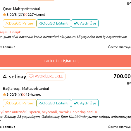
ge
Çınar, Maltepe/İstanbul
5.00
/5
(
27
)
227
Hizmet
DogGO Partner
DogGO Eğitimli
6 Aydır Üye
eşeli, Enerjik
 şuan sivil havacılık kabin hizmetleri okuyorum.15 yaşından beri iş hayatındayım
9 Temmuz
Ödeme alınmayac
Lâl İLE İLETİŞİME GEÇ
700.00
4
.
selinay
FAVORİLERE EKLE
ge
Bağlarbaşı, Maltepe/İstanbul
5.00
/5
(
7
)
45
Hizmet
DogGO Partner
DogGO Eğitimli
6 Aydır Üye
 yüzme antrenörü, sporcu, heyecanli, meraklı, arkadaş canlısı
en Selinay. 23 yaşındayım, Galatasaray Spor Kulübünde yuzme-sutopu antrenoruyu
"
6 Temmuz
Ödeme alınmayac