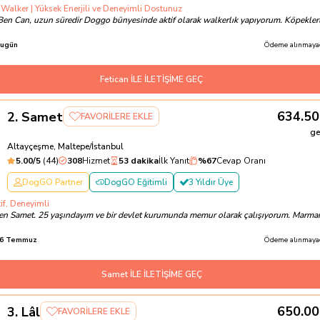
 Walker | Yüksek Enerjili ve Deneyimli Dostunuz
Ben Can, uzun süredir Doggo bünyesinde aktif olarak walkerlık yapıyorum. Köpekler
ugün
Ödeme alınmayac
Fetican İLE İLETİŞİME GEÇ
634.50
2
.
Samet
FAVORİLERE EKLE
ge
Altayçeşme, Maltepe/İstanbul
5.00
/5
(
44
)
308
Hizmet
53 dakika
İlk Yanıt
%
67
Cevap Oranı
DogGO Partner
DogGO Eğitimli
3 Yıldır Üye
tif, Deneyimli
en Samet. 25 yaşındayım ve bir devlet kurumunda memur olarak çalışıyorum. Marma
6 Temmuz
Ödeme alınmayac
Samet İLE İLETİŞİME GEÇ
650.00
3
.
Lâl
FAVORİLERE EKLE