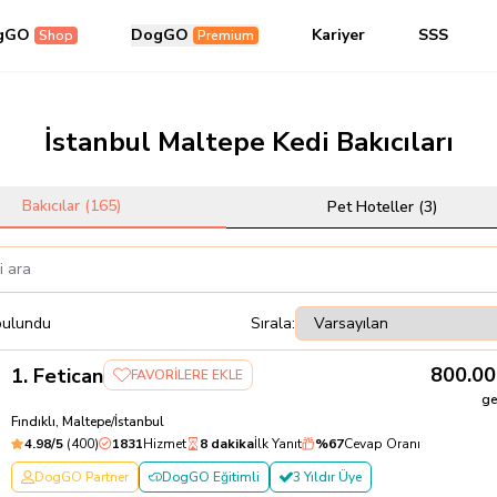
gGO
DogGO
Kariyer
SSS
Shop
Premium
İstanbul Maltepe Kedi Bakıcıları
Bakıcılar (
165
)
Pet Hoteller (
3
)
bulundu
Sırala:
800.00
1
.
Fetican
FAVORİLERE EKLE
ge
Fındıklı, Maltepe/İstanbul
4.98
/5
(
400
)
1831
Hizmet
8 dakika
İlk Yanıt
%
67
Cevap Oranı
DogGO Partner
DogGO Eğitimli
3 Yıldır Üye