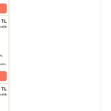
TL
celik
m,
aktır.
TL
celik