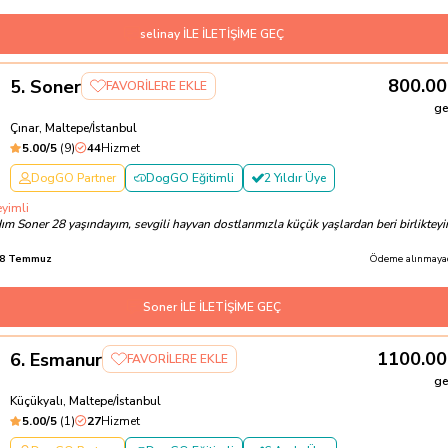
selinay İLE İLETİŞİME GEÇ
9
800.00
5
.
Soner
FAVORİLERE EKLE
ge
Çınar, Maltepe/İstanbul
5.00
/5
(
9
)
44
Hizmet
DogGO Partner
DogGO Eğitimli
2 Yıldır Üye
eyimli
m Soner 28 yaşındayım, sevgili hayvan dostlarımızla küçük yaşlardan beri birlikteyi
8 Temmuz
Ödeme alınmayac
Soner İLE İLETİŞİME GEÇ
1100.00
6
.
Esmanur
FAVORİLERE EKLE
ge
Küçükyalı, Maltepe/İstanbul
5.00
/5
(
1
)
27
Hizmet