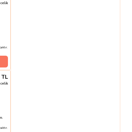
celik
aktır.
TL
celik
m.
aktır.