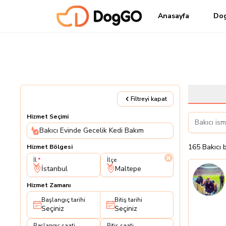
Anasayfa
Do
Filtreyi kapat
Hizmet Seçimi
Bakıcı Evinde Gecelik Kedi Bakım
165
Bakıcı
Hizmet Bölgesi
İl
İlçe
İl
İlçe
İstanbul
Maltepe
Hizmet Zamanı
Başlangıç tarihi
Bitiş tarihi
Seçiniz
Seçiniz
Başlangıç saati
Bitiş saati
Başlangıç saati
Bitiş saati