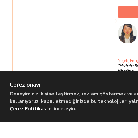
Neşeli, Enerj
"
Merhaba Ben
köpeğime ...
Son Aktiflik:
1
Çerez onayı
Deneyiminizi kişiselleştirmek, reklam göstermek ve ana
kullanıyoruz; kabul etmediğinizde bu teknolojileri yalnı
Çerez Politikası
'nı inceleyin.