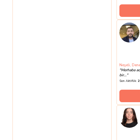
10
Neşeli, Den
"
Merhaba adı
bir...
"
Son Aktiflik:
2