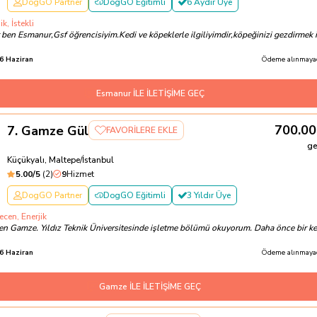
DogGO Partner
DogGO Eğitimli
6 Aydır Üye
ik, İstekli
ben Esmanur,Gsf öğrencisiyim.Kedi ve köpeklerle ilgiliyimdir,köpeğinizi gezdirmek i
6 Haziran
Ödeme alınmayac
Esmanur İLE İLETİŞİME GEÇ
700.00
7
.
Gamze Gül
FAVORİLERE EKLE
ge
Küçükyalı, Maltepe/İstanbul
5.00
/5
(
2
)
9
Hizmet
DogGO Partner
DogGO Eğitimli
3 Yıldır Üye
ecen, Enerjik
en Gamze. Yıldız Teknik Üniversitesinde işletme bölümü okuyorum. Daha önce bir ke
6 Haziran
Ödeme alınmayac
Gamze İLE İLETİŞİME GEÇ