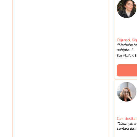
Öğrenci, Kö
"
Merhaba ben
sahiple...
"
Son Aktiflik:
3
Can dostları
"
Uzun yılla
canlara da...