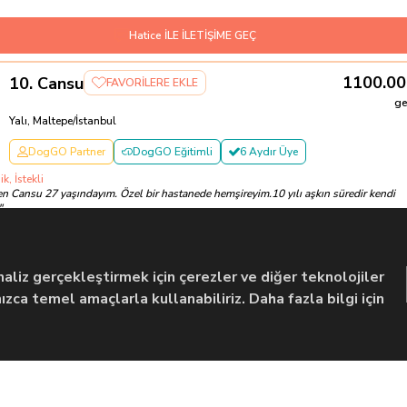
Hatice İLE İLETİŞİME GEÇ
1100.00
10
.
Cansu
FAVORİLERE EKLE
ge
Yalı, Maltepe/İstanbul
DogGO Partner
DogGO Eğitimli
6 Aydır Üye
ik, İstekli
 Cansu 27 yaşındayım. Özel bir hastanede hemşireyim.10 yılı aşkın süredir kendi
"
1 Temmuz
Ödeme alınmayac
Cansu İLE İLETİŞİME GEÇ
liz gerçekleştirmek için çerezler ve diğer teknolojiler
zca temel amaçlarla kullanabiliriz. Daha fazla bilgi için
...
Önceki
1
2
17
Sonraki