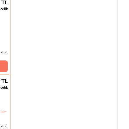
TL
celik
aktır.
TL
celik
lirim
aktır.