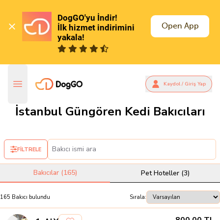
DogGO'yu İndir!

Open App
İlk hizmet indirimini 
yakala!
Kaydol / Giriş Yap
İstanbul Güngören Kedi Bakıcıları
FİLTRELE
Bakıcılar (
165
)
Pet Hoteller (
3
)
165
Bakıcı
bulundu
Sırala: