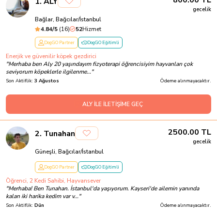
800.00
TL
1
.
ALY
gecelik
Bağlar, Bağcılar/İstanbul
4.84
/5
(
16
)
52
Hizmet
DogGO Partner
DogGO Eğitimli
Enerjik ve güvenilir köpek gezdirici
"
Merhaba ben Aly 20 yaşındayım fizyoterapi öğrencisiyim hayvanları çok
seviyorum köpeklerle ilgilenme...
"
Son Aktiflik:
3 Ağustos
Ödeme alınmayacaktır.
ALY İLE İLETİŞİME GEÇ
2500.00
TL
2
.
Tunahan
gecelik
Güneşli, Bağcılar/İstanbul
DogGO Partner
DogGO Eğitimli
Öğrenci, 2 Kedi Sahibi, Hayvansever
"
Merhaba! Ben Tunahan. İstanbul'da yaşıyorum. Kayseri'de ailemin yanında
kalan iki harika kedim var v...
"
Son Aktiflik:
Dün
Ödeme alınmayacaktır.