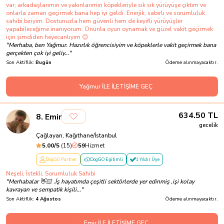
var; arkadaşlarımın ve yakınlarımın köpekleriyle sık sık yürüyüşe çıktım ve
onlarla zaman geçirmek bana hep iyi geldi. Enerjik, sabırlı ve sorumluluk
sahibi biriyim. Dostunuzla hem güvenli hem de keyifli yürüyüşler
yapabileceğime inanıyorum. Onunla oyun oynamak ve güzel vakit geçirmek
için şimdiden heyecanlıyım 😊
"
Merhaba, ben Yağmur. Hazırlık öğrencisiyim ve köpeklerle vakit geçirmek bana
gerçekten çok iyi geliy...
"
Son Aktiflik:
Bugün
Ödeme alınmayacaktır.
Yağmur İLE İLETİŞİME GEÇ
634.50
TL
8
.
Emir
gecelik
Çağlayan, Kağıthane/İstanbul
5.00
/5
(
15
)
59
Hizmet
DogGO Partner
DogGO Eğitimli
1 Yıldır Üye
Neşeli, İstekli, Sorumluluk Sahibi
"
Merhabalar 👋🏻 .İş hayatımda çeşitli sektörlerde yer edinmiş ,işi kolay
kavrayan ve sempatik kişili...
"
Son Aktiflik:
4 Ağustos
Ödeme alınmayacaktır.
Emir İLE İLETİŞİME GEÇ