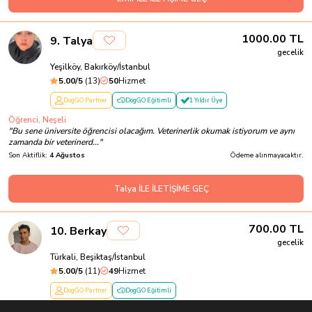
1000.00
TL
9
.
Talya
gecelik
Yeşilköy, Bakırköy/İstanbul
5.00
/5
(
13
)
50
Hizmet
DogGO Partner
DogGO Eğitimli
1 Yıldır Üye
Öğrenci, Neşeli
"
Bu sene üniversite öğrencisi olacağım. Veterinerlik okumak istiyorum ve aynı
zamanda bir veterinerd...
"
Son Aktiflik:
4 Ağustos
Ödeme alınmayacaktır.
Talya İLE İLETİŞİME GEÇ
700.00
TL
10
.
Berkay
gecelik
Türkali, Beşiktaş/İstanbul
5.00
/5
(
11
)
49
Hizmet
DogGO Partner
DogGO Eğitimli
Psikolog ve Gazeteci, 23 yaş, sevgi dolu, enerjik