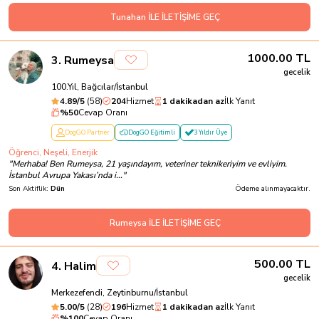
Tunahan İLE İLETİŞİME GEÇ
1000.00
TL
3
.
Rumeysa
gecelik
100.Yıl, Bağcılar/İstanbul
4.89
/5
(
58
)
204
Hizmet
1 dakikadan az
İlk Yanıt
%
50
Cevap Oranı
DogGO Partner
DogGO Eğitimli
3 Yıldır Üye
Öğrenci, Neşeli, Enerjik
"
Merhaba! Ben Rumeysa, 21 yaşındayım, veteriner teknikeriyim ve evliyim.
İstanbul Avrupa Yakası’nda i...
"
Son Aktiflik:
Dün
Ödeme alınmayacaktır.
Rumeysa İLE İLETİŞİME GEÇ
500.00
TL
4
.
Halim
gecelik
Merkezefendi, Zeytinburnu/İstanbul
5.00
/5
(
28
)
196
Hizmet
1 dakikadan az
İlk Yanıt
%
100
Cevap Oranı