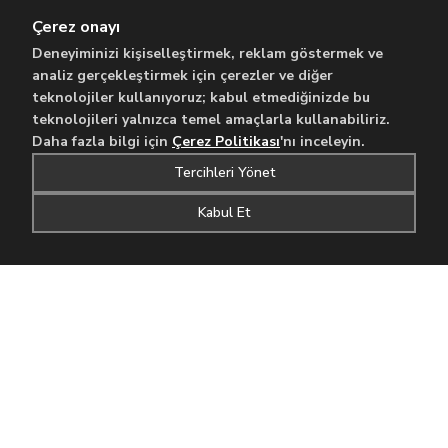
"
Patili dostlarla aram oldukça iyidir, geçmişte de deneyimlerim oldu bakım ve
Çerez onayı
gezdirme konusunda. Dik...
"
Son Aktiflik:
Bugün
Ödeme alınmayacaktır.
Deneyiminizi kişiselleştirmek, reklam göstermek ve
analiz gerçekleştirmek için çerezler ve diğer
teknolojiler kullanıyoruz; kabul etmediğinizde bu
Berkay İLE İLETİŞİME GEÇ
teknolojileri yalnızca temel amaçlarla kullanabiliriz.
Daha fazla bilgi için
Çerez Politikası
'nı inceleyin.
...
Önceki
1
2
17
Sonraki
Tercihleri Yönet
Kabul Et