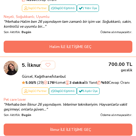
DogGO Partner
DogGO Eğitimli
1 Yıldır Üye
Neşeli, Soğukkanlı, Uyumlu
"
Merhaba Halim ben 26 yaşındayım tam zamanlı bir işim var. Soğukkanlı, sakin,
kontrollü ve uyumlu bir...
"
Son Aktiflik:
Bugün
Ödeme alınmayacaktır.
Halim İLE İLETİŞİME GEÇ
700.00
TL
5
.
İlknur
gecelik
Gürsel, Kağıthane/İstanbul
5.00
/5
(
29
)
176
Hizmet
3 dakika
İlk Yanıt
%
50
Cevap Oranı
DogGO Partner
DogGO Eğitimli
6 Aydır Üye
Pet care lover
"
Merhaba ben İlknur 26 yaşındayım. Veteriner teknikeriyim. Hayvanlarla vakit
geçirmeyi, onlarla güven...
"
Son Aktiflik:
Bugün
Ödeme alınmayacaktır.
İlknur İLE İLETİŞİME GEÇ