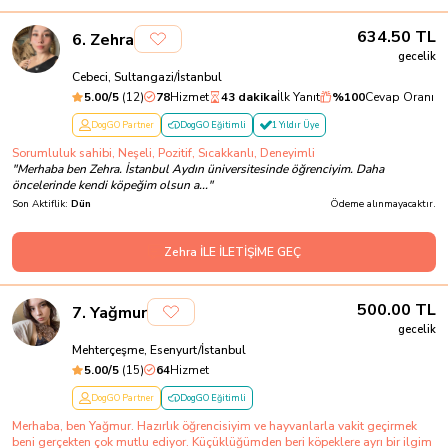
634.50
TL
6
.
Zehra
gecelik
Cebeci, Sultangazi/İstanbul
5.00
/5
(
12
)
78
Hizmet
43 dakika
İlk Yanıt
%
100
Cevap Oranı
DogGO Partner
DogGO Eğitimli
1 Yıldır Üye
Sorumluluk sahibi, Neşeli, Pozitif, Sıcakkanlı, Deneyimli
"
Merhaba ben Zehra. İstanbul Aydın üniversitesinde öğrenciyim. Daha
öncelerinde kendi köpeğim olsun a...
"
Son Aktiflik:
Dün
Ödeme alınmayacaktır.
Zehra İLE İLETİŞİME GEÇ
500.00
TL
7
.
Yağmur
gecelik
Mehterçeşme, Esenyurt/İstanbul
5.00
/5
(
15
)
64
Hizmet
DogGO Partner
DogGO Eğitimli
Merhaba, ben Yağmur. Hazırlık öğrencisiyim ve hayvanlarla vakit geçirmek
beni gerçekten çok mutlu ediyor. Küçüklüğümden beri köpeklere ayrı bir ilgim