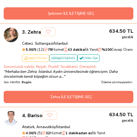
Şebnem İLE İLETİŞİME GEÇ
634.50
TL
3
.
Zehra
gecelik
Cebeci, Sultangazi/İstanbul
5.00
/5
(
12
)
78
Hizmet
43 dakika
İlk Yanıt
%
100
Cevap Oranı
DogGO Partner
DogGO Eğitimli
1 Yıldır Üye
Sorumluluk sahibi, Neşeli, Pozitif, Sıcakkanlı, Deneyimli
"
Merhaba ben Zehra. İstanbul Aydın üniversitesinde öğrenciyim. Daha
öncelerinde kendi köpeğim olsun a...
"
Son Aktiflik:
Bugün
Ödeme alınmayacaktır.
Zehra İLE İLETİŞİME GEÇ
634.50
TL
4
.
Bariso
gecelik
Atatürk, Arnavutköy/İstanbul
4.00
/5
(
5
)
32
Hizmet
1 dakikadan az
İlk Yanıt