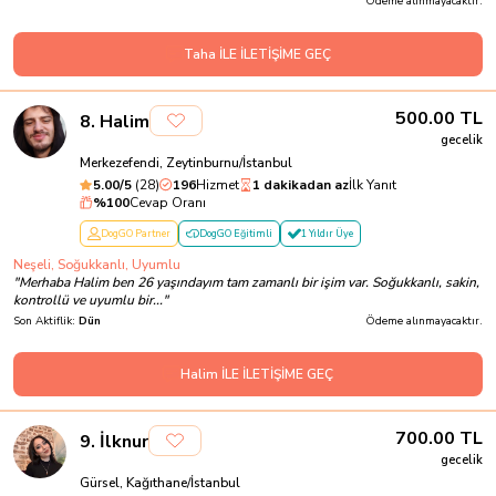
Ödeme alınmayacaktır.
Taha İLE İLETİŞİME GEÇ
500.00
TL
8
.
Halim
gecelik
Merkezefendi, Zeytinburnu/İstanbul
5.00
/5
(
28
)
196
Hizmet
1 dakikadan az
İlk Yanıt
%
100
Cevap Oranı
DogGO Partner
DogGO Eğitimli
1 Yıldır Üye
Neşeli, Soğukkanlı, Uyumlu
"
Merhaba Halim ben 26 yaşındayım tam zamanlı bir işim var. Soğukkanlı, sakin,
kontrollü ve uyumlu bir...
"
Son Aktiflik:
Dün
Ödeme alınmayacaktır.
Halim İLE İLETİŞİME GEÇ
700.00
TL
9
.
İlknur
gecelik
Gürsel, Kağıthane/İstanbul