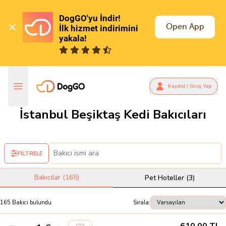
DogGO'yu İndir!

Open App
İlk hizmet indirimini 
yakala!
Kaydol / Giriş Yap
İstanbul Beşiktaş Kedi Bakıcıları
FİLTRELE
Bakıcılar (
165
)
Pet Hoteller (
3
)
165
Bakıcı
bulundu
Sırala: