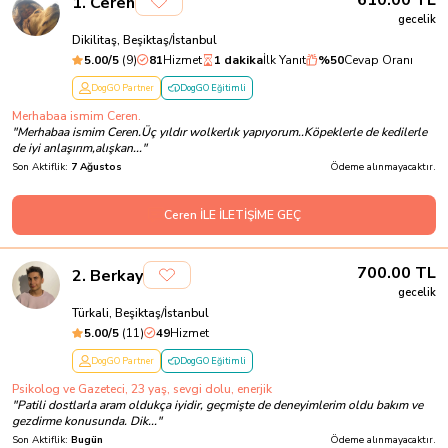
610.00
TL
1
.
Ceren
gecelik
Dikilitaş, Beşiktaş/İstanbul
5.00
/5
(
9
)
81
Hizmet
1 dakika
İlk Yanıt
%
50
Cevap Oranı
DogGO Partner
DogGO Eğitimli
Merhabaa ismim Ceren.
"
Merhabaa ismim Ceren.Üç yıldır wolkerlık yapıyorum..Köpeklerle de kedilerle
de iyi anlaşırım,alışkan...
"
Son Aktiflik:
7 Ağustos
Ödeme alınmayacaktır.
Ceren İLE İLETİŞİME GEÇ
700.00
TL
2
.
Berkay
gecelik
Türkali, Beşiktaş/İstanbul
5.00
/5
(
11
)
49
Hizmet
DogGO Partner
DogGO Eğitimli
Psikolog ve Gazeteci, 23 yaş, sevgi dolu, enerjik
"
Patili dostlarla aram oldukça iyidir, geçmişte de deneyimlerim oldu bakım ve
gezdirme konusunda. Dik...
"
Son Aktiflik:
Bugün
Ödeme alınmayacaktır.