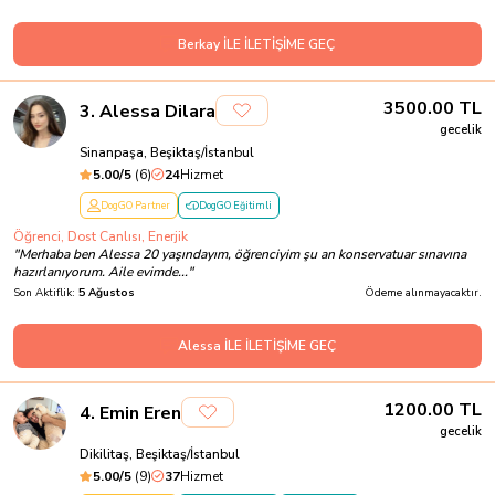
Berkay İLE İLETİŞİME GEÇ
3500.00
TL
3
.
Alessa Dilara
gecelik
Sinanpaşa, Beşiktaş/İstanbul
5.00
/5
(
6
)
24
Hizmet
DogGO Partner
DogGO Eğitimli
Öğrenci, Dost Canlısı, Enerjik
"
Merhaba ben Alessa 20 yaşındayım, öğrenciyim şu an konservatuar sınavına
hazırlanıyorum. Aile evimde...
"
Son Aktiflik:
5 Ağustos
Ödeme alınmayacaktır.
Alessa İLE İLETİŞİME GEÇ
1200.00
TL
4
.
Emin Eren
gecelik
Dikilitaş, Beşiktaş/İstanbul
5.00
/5
(
9
)
37
Hizmet