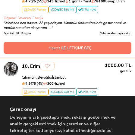
4.70
/5
(
55
)
343
Hizmet
1 gün
İlk Yanıt
%
100
Cevap Oranı
DogGO Partner
DogGO Eğitimli
3 Yıldır Üye
Öğrenci Sevecen, Enerjik
"
Merhaba ben hasret. 22 yaşındayım. Karabük üniversitesinde gastronomi ve
mutfak sanatları okuyorum. ...
"
Son Aktiflik:
Bugün
Ödeme alınmayacaktır.
Hasret İLE İLETİŞİME GEÇ
1000.00
TL
10
.
Erim
gecelik
Cihangir, Beyoğlu/İstanbul
4.97
/5
(
49
)
306
Hizmet
DogGO Partner
DogGO Eğitimli
3 Yıldır Üye
Öğrenci
"
Merhaba, ben Erim. 23 yaşındayım. Hobi olarak basketbol oynuyorum ve
Çerez onayı
fotoğrafçılık yapıyorum. Daha ö...
"
Son Aktiflik:
Dün
Ödeme alınmayacaktır.
Deneyiminizi kişiselleştirmek, reklam göstermek ve
analiz gerçekleştirmek için çerezler ve diğer
teknolojiler kullanıyoruz; kabul etmediğinizde bu
Erim İLE İLETİŞİME GEÇ