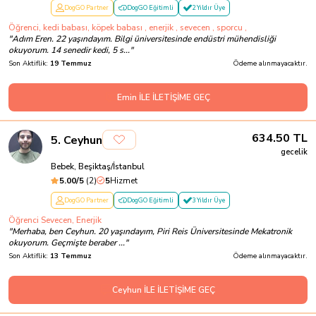
DogGO Partner
DogGO Eğitimli
2 Yıldır Üye
Öğrenci, kedi babası, köpek babası , enerjik , sevecen , sporcu ,
"
Adım Eren. 22 yaşındayım. Bilgi üniversitesinde endüstri mühendisliği
okuyorum. 14 senedir kedi, 5 s...
"
Son Aktiflik:
19 Temmuz
Ödeme alınmayacaktır.
Emin İLE İLETİŞİME GEÇ
634.50
TL
5
.
Ceyhun
gecelik
Bebek, Beşiktaş/İstanbul
5.00
/5
(
2
)
5
Hizmet
DogGO Partner
DogGO Eğitimli
3 Yıldır Üye
Öğrenci Sevecen, Enerjik
"
Merhaba, ben Ceyhun. 20 yaşındayım, Piri Reis Üniversitesinde Mekatronik
okuyorum. Geçmişte beraber ...
"
Son Aktiflik:
13 Temmuz
Ödeme alınmayacaktır.
Ceyhun İLE İLETİŞİME GEÇ