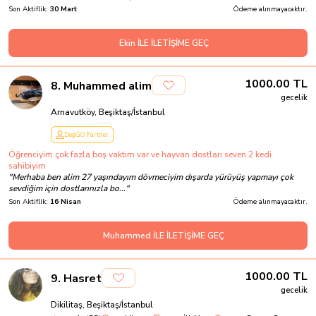
Son Aktiflik:
30 Mart
Ödeme alınmayacaktır.
Ekin İLE İLETİŞİME GEÇ
1000.00
TL
8
.
Muhammed alim
gecelik
Arnavutköy, Beşiktaş/İstanbul
DogGO Partner
Öğrenciyim çok fazla boş vaktim var ve hayvan dostları seven 2 kedi
sahibiyim
"
Merhaba ben alim 27 yaşındayım dövmeciyim dışarda yürüyüş yapmayı çok
sevdiğim için dostlarınızla bo...
"
Son Aktiflik:
16 Nisan
Ödeme alınmayacaktır.
Muhammed İLE İLETİŞİME GEÇ
1000.00
TL
9
.
Hasret
gecelik
Dikilitaş, Beşiktaş/İstanbul