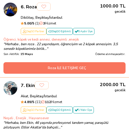
1000.00
TL
6
.
Roza
gecelik
Dikilitaş, Beşiktaş/İstanbul
5.00
/5
(
1
)
3
Hizmet
DogGO Partner
DogGO Eğitimli
6 Aydır Üye
Öğrenci, köpek ve kedi annesi, deneyimli ,enerjik
"
Merhaba , ben roza . 22 yaşındayım, öğrenciyim ve 2 köpek annesiyim. 3,5
senedir köpeklerimle birlik...
"
Son Aktiflik:
15 Mayıs
Ödeme alınmayacaktır.
Roza İLE İLETİŞİME GEÇ
2000.00
TL
7
.
Ekin
gecelik
Akat, Beşiktaş/İstanbul
4.89
/5
(
11
)
112
Hizmet
DogGO Partner
DogGO Eğitimli
1 Yıldır Üye
Neşeli , Enerjik , Hayvansever
"
Merhaba, ben Ekin, 46 yaşında profesyonel tandem yamaç paraşütü
pilotuyum. Etiler Akatlar'da bahçeli...
"