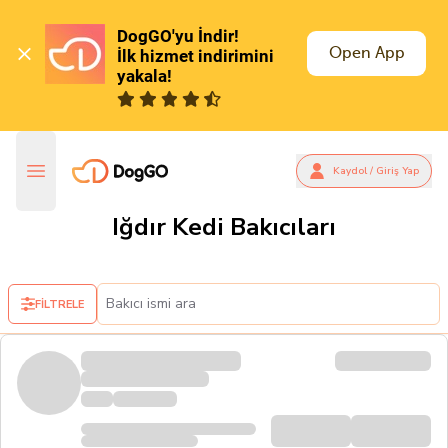
DogGO'yu İndir!

Open App
İlk hizmet indirimini 
yakala!
Kaydol / Giriş Yap
Iğdır Kedi Bakıcıları
FİLTRELE