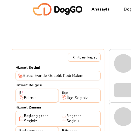
Anasayfa
Do
Filtreyi kapat
Hizmet Seçimi
Bakıcı Evinde Gecelik Kedi Bakım
Hizmet Bölgesi
İl
İlçe
İl
İlçe
Edirne
İlçe Seçiniz
Hizmet Zamanı
Başlangıç tarihi
Bitiş tarihi
Seçiniz
Seçiniz
Başlangıç saati
Bitiş saati
Başlangıç saati
Bitiş saati