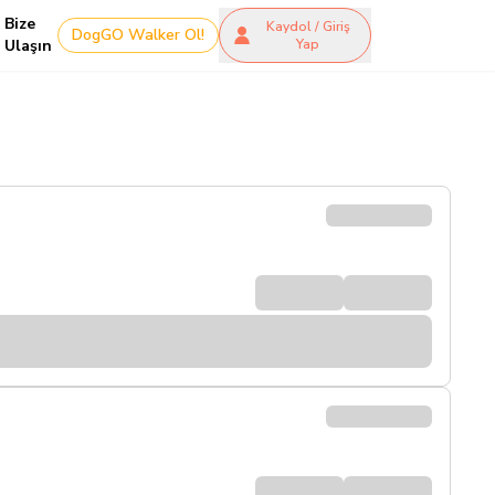
Bize
Kaydol / Giriş
DogGO Walker Ol!
Ulaşın
Yap