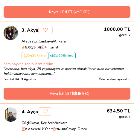
Kayra İLE İLETİŞİME GEÇ
1000.00
TL
3
.
Akya
gecelik
Alacaatlı, Çankaya/Ankara
5.00
/5
(
4
)
4
Hizmet
DogGO Partner
DogGO Eğitimli
hem hayvan sahibi hem hekim
"
merhaba, ben akya. 25 yaşındayım ve mezun olmak üzere olan bir veteriner
hekim adayayım. aynı zamand...
"
Son Aktiflik:
3 Ağustos
Ödeme alınmayacaktır.
Akya İLE İLETİŞİME GEÇ
634.50
TL
4
.
Ayça
gecelik
Güçlükaya, Keçiören/Ankara
6 dakika
İlk Yanıt
%
100
Cevap Oranı