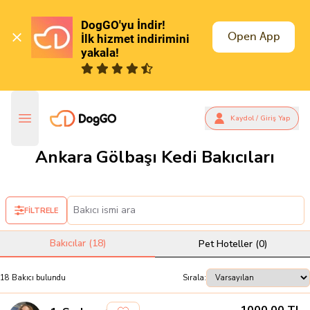
DogGO'yu İndir!

Open App
İlk hizmet indirimini 
yakala!
Kaydol / Giriş Yap
Ankara Gölbaşı Kedi Bakıcıları
FİLTRELE
Bakıcılar (
18
)
Pet Hoteller (
0
)
18
Bakıcı
bulundu
Sırala: