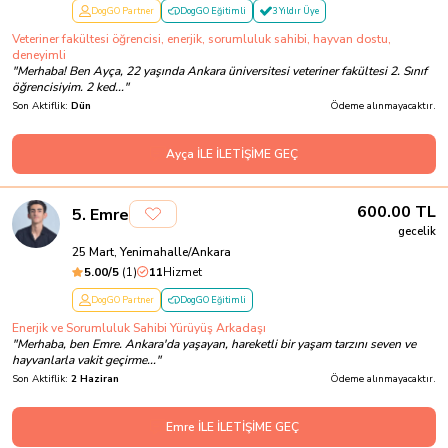
DogGO Partner
DogGO Eğitimli
3 Yıldır Üye
Veteriner fakültesi öğrencisi, enerjik, sorumluluk sahibi, hayvan dostu,
deneyimli
"
Merhaba! Ben Ayça, 22 yaşında Ankara üniversitesi veteriner fakültesi 2. Sınıf
öğrencisiyim. 2 ked...
"
Son Aktiflik:
Dün
Ödeme alınmayacaktır.
Ayça İLE İLETİŞİME GEÇ
600.00
TL
5
.
Emre
gecelik
25 Mart, Yenimahalle/Ankara
5.00
/5
(
1
)
11
Hizmet
DogGO Partner
DogGO Eğitimli
Enerjik ve Sorumluluk Sahibi Yürüyüş Arkadaşı
"
Merhaba, ben Emre. Ankara'da yaşayan, hareketli bir yaşam tarzını seven ve
hayvanlarla vakit geçirme...
"
Son Aktiflik:
2 Haziran
Ödeme alınmayacaktır.
Emre İLE İLETİŞİME GEÇ