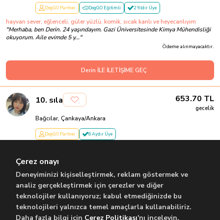
DogGO Partner
DogGO Eğitimli
2 Yıldır Üye
hayvan sever, eğlenceli, güler yüzlü, komik, sıcak kanlı ve heyecanlıyım
"
Merhaba, ben Derin. 24 yaşındayım. Gazi Üniversitesinde Kimya Mühendisliği
okuyorum. Aile evimde 5 y...
"
Ödeme alınmayacaktır.
Derin İLE İLETİŞİME GEÇ
653.70
TL
10
.
sıla
gecelik
Bağcılar, Çankaya/Ankara
DogGO Partner
6 Aydır Üye
Güvenilir, Deneyimli
"
ben sıla 21 yaşındayım ankara üniversitesinde tarih okuyorum uzun süre köpek
Çerez onayı
ve kedi baktım her ikis...
"
Son Aktiflik:
10 Temmuz
Ödeme alınmayacaktır.
Deneyiminizi kişiselleştirmek, reklam göstermek ve
analiz gerçekleştirmek için çerezler ve diğer
teknolojiler kullanıyoruz; kabul etmediğinizde bu
sıla İLE İLETİŞİME GEÇ
teknolojileri yalnızca temel amaçlarla kullanabiliriz.
Daha fazla bilgi için
Çerez Politikası
'nı inceleyin.