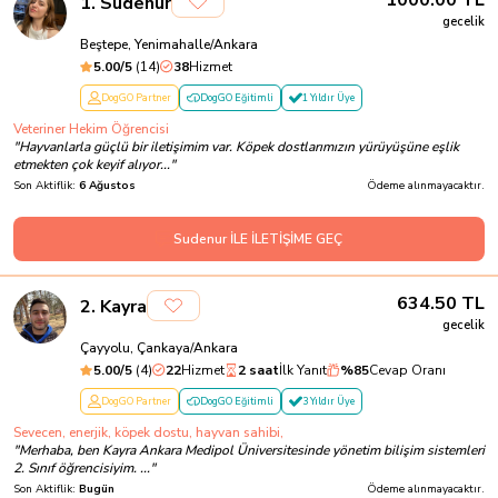
1000.00
TL
1
.
Sudenur
gecelik
Beştepe, Yenimahalle/Ankara
5.00
/5
(
14
)
38
Hizmet
DogGO Partner
DogGO Eğitimli
1 Yıldır Üye
Veteriner Hekim Öğrencisi
"
Hayvanlarla güçlü bir iletişimim var. Köpek dostlarımızın yürüyüşüne eşlik
etmekten çok keyif alıyor...
"
Son Aktiflik:
6 Ağustos
Ödeme alınmayacaktır.
Sudenur İLE İLETİŞİME GEÇ
634.50
TL
2
.
Kayra
gecelik
Çayyolu, Çankaya/Ankara
5.00
/5
(
4
)
22
Hizmet
2 saat
İlk Yanıt
%
85
Cevap Oranı
DogGO Partner
DogGO Eğitimli
3 Yıldır Üye
Sevecen, enerjik, köpek dostu, hayvan sahibi,
"
Merhaba, ben Kayra Ankara Medipol Üniversitesinde yönetim bilişim sistemleri
2. Sınıf öğrencisiyim. ...
"
Son Aktiflik:
Bugün
Ödeme alınmayacaktır.