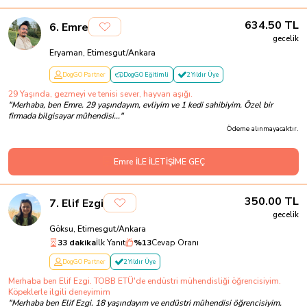
634.50
TL
6
.
Emre
gecelik
Eryaman, Etimesgut/Ankara
DogGO Partner
DogGO Eğitimli
2 Yıldır Üye
29 Yaşında, gezmeyi ve tenisi sever, hayvan aşığı.
"
Merhaba, ben Emre. 29 yaşındayım, evliyim ve 1 kedi sahibiyim. Özel bir
firmada bilgisayar mühendisi...
"
Ödeme alınmayacaktır.
Emre İLE İLETİŞİME GEÇ
350.00
TL
7
.
Elif Ezgi
gecelik
Göksu, Etimesgut/Ankara
33 dakika
İlk Yanıt
%
13
Cevap Oranı
DogGO Partner
2 Yıldır Üye
Merhaba ben Elif Ezgi. TOBB ETÜ'de endüstri mühendisliği öğrencisiyim.
Köpeklerle ilgili deneyimim
"
Merhaba ben Elif Ezgi. 18 yaşındayım ve endüstri mühendisi öğrencisiyim.