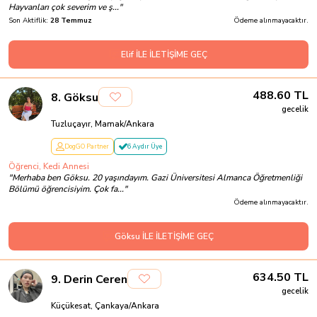
Hayvanları çok severim ve ş...
"
Son Aktiflik:
28 Temmuz
Ödeme alınmayacaktır.
Elif İLE İLETİŞİME GEÇ
488.60
TL
8
.
Göksu
gecelik
Tuzluçayır, Mamak/Ankara
DogGO Partner
6 Aydır Üye
Öğrenci, Kedi Annesi
"
Merhaba ben Göksu. 20 yaşındayım. Gazi Üniversitesi Almanca Öğretmenliği
Bölümü öğrencisiyim. Çok fa...
"
Ödeme alınmayacaktır.
Göksu İLE İLETİŞİME GEÇ
634.50
TL
9
.
Derin Ceren
gecelik
Küçükesat, Çankaya/Ankara