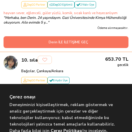
DogGO Partner
DogGO Eğitimli
2 Yıldır Üye
hayvan sever, eğlenceli, güler yüzlü, komik, sıcak kanlı ve heyecanlıyım
"
Merhaba, ben Derin. 24 yaşındayım. Gazi Üniversitesinde Kimya Mühendisliği
okuyorum. Aile evimde 5 y...
"
Ödeme alınmayacaktır.
Derin İLE İLETİŞİME GEÇ
653.70
TL
10
.
sıla
gecelik
Bağcılar, Çankaya/Ankara
DogGO Partner
6 Aydır Üye
Güvenilir, Deneyimli
"
ben sıla 21 yaşındayım ankara üniversitesinde tarih okuyorum uzun süre köpek
Çerez onayı
ve kedi baktım her ikis...
"
Son Aktiflik:
10 Temmuz
Ödeme alınmayacaktır.
Deneyiminizi kişiselleştirmek, reklam göstermek ve
analiz gerçekleştirmek için çerezler ve diğer
teknolojiler kullanıyoruz; kabul etmediğinizde bu
sıla İLE İLETİŞİME GEÇ
teknolojileri yalnızca temel amaçlarla kullanabiliriz.
Daha fazla bilgi için
Çerez Politikası
'nı inceleyin.