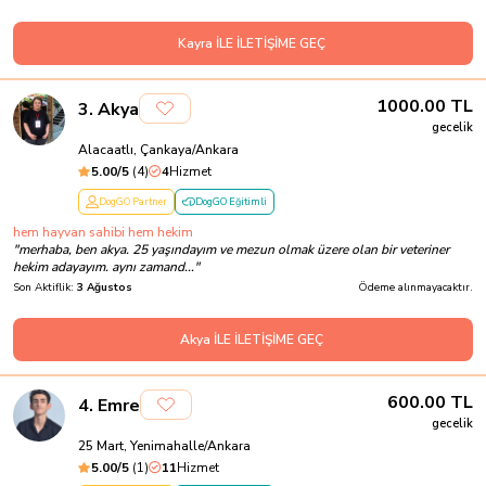
Kayra İLE İLETİŞİME GEÇ
1000.00
TL
3
.
Akya
gecelik
Alacaatlı, Çankaya/Ankara
5.00
/5
(
4
)
4
Hizmet
DogGO Partner
DogGO Eğitimli
hem hayvan sahibi hem hekim
"
merhaba, ben akya. 25 yaşındayım ve mezun olmak üzere olan bir veteriner
hekim adayayım. aynı zamand...
"
Son Aktiflik:
3 Ağustos
Ödeme alınmayacaktır.
Akya İLE İLETİŞİME GEÇ
600.00
TL
4
.
Emre
gecelik
25 Mart, Yenimahalle/Ankara
5.00
/5
(
1
)
11
Hizmet