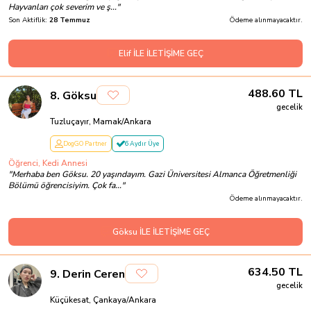
Hayvanları çok severim ve ş...
"
Son Aktiflik:
28 Temmuz
Ödeme alınmayacaktır.
Elif İLE İLETİŞİME GEÇ
488.60
TL
8
.
Göksu
gecelik
Tuzluçayır, Mamak/Ankara
DogGO Partner
6 Aydır Üye
Öğrenci, Kedi Annesi
"
Merhaba ben Göksu. 20 yaşındayım. Gazi Üniversitesi Almanca Öğretmenliği
Bölümü öğrencisiyim. Çok fa...
"
Ödeme alınmayacaktır.
Göksu İLE İLETİŞİME GEÇ
634.50
TL
9
.
Derin Ceren
gecelik
Küçükesat, Çankaya/Ankara