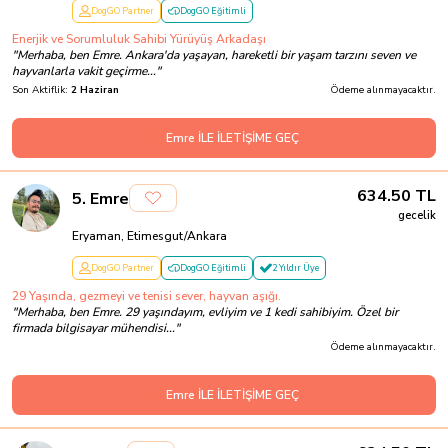
DogGO Partner
DogGO Eğitimli
Enerjik ve Sorumluluk Sahibi Yürüyüş Arkadaşı
"
Merhaba, ben Emre. Ankara'da yaşayan, hareketli bir yaşam tarzını seven ve
hayvanlarla vakit geçirme...
"
Son Aktiflik:
2 Haziran
Ödeme alınmayacaktır.
Emre İLE İLETİŞİME GEÇ
634.50
TL
5
.
Emre
gecelik
Eryaman, Etimesgut/Ankara
DogGO Partner
DogGO Eğitimli
2 Yıldır Üye
29 Yaşında, gezmeyi ve tenisi sever, hayvan aşığı.
"
Merhaba, ben Emre. 29 yaşındayım, evliyim ve 1 kedi sahibiyim. Özel bir
firmada bilgisayar mühendisi...
"
Ödeme alınmayacaktır.
Emre İLE İLETİŞİME GEÇ