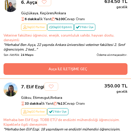
634.50
TL
6
.
Ayça
gecelik
Güçlükaya, Keçiören/Ankara
6 dakika
İlk Yanıt
%
100
Cevap Oranı
DogGO Partner
DogGO Eğitimli
3 Yıldır Üye
Veteriner fakültesi öğrencisi, enerjik, sorumluluk sahibi, hayvan dostu,
deneyimli
"
Merhaba! Ben Ayça, 22 yaşında Ankara üniversitesi veteriner fakültesi 2. Sınıf
öğrencisiyim. 2 ked...
"
Son Aktiflik:
24 Mayıs
Ödeme alınmayacaktır.
Ayça İLE İLETİŞİME GEÇ
350.00
TL
7
.
Elif Ezgi
gecelik
Göksu, Etimesgut/Ankara
33 dakika
İlk Yanıt
%
13
Cevap Oranı
DogGO Partner
2 Yıldır Üye
Merhaba ben Elif Ezgi. TOBB ETÜ'de endüstri mühendisliği öğrencisiyim.
Köpeklerle ilgili deneyimim
"
Merhaba ben Elif Ezgi. 18 yaşındayım ve endüstri mühendisi öğrencisiyim.