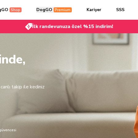
gGO
DogGO
Kariyer
SSS
Shop
Premium
İlk randevunuza özel %15 indirim!
inde,
canlı takip ile kediniz
güvencesi