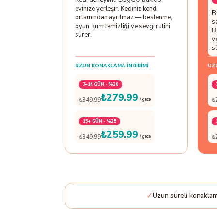
Kedi deneyimli DogGO bakıcısı
evinize yerleşir. Kediniz kendi
B
ortamından ayrılmaz — beslenme,
s
oyun, kum temizliği ve sevgi rutini
B
sürer.
v
s
UZUN KONAKLAMA İNDIRIMI
UZ
7–14 GÜN · %20
₺279.99
₺349.99
₺
/ gece
15+ GÜN · %25
₺259.99
₺349.99
₺
/ gece
✓
Uzun süreli konaklama