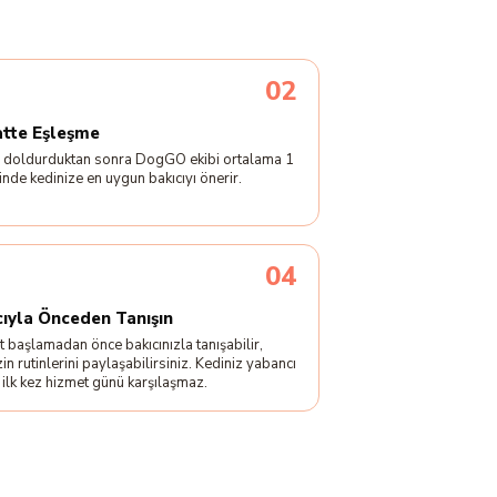
02
atte Eşleşme
 doldurduktan sonra DogGO ekibi ortalama 1
çinde kedinize en uygun bakıcıyı önerir.
04
cıyla Önceden Tanışın
 başlamadan önce bakıcınızla tanışabilir,
zin rutinlerini paylaşabilirsiniz. Kediniz yabancı
e ilk kez hizmet günü karşılaşmaz.