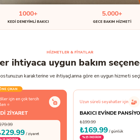
1000+
5.000+
KEDI DENEYIMLI BAKICI
GECE BAKIM HIZMETI
HİZMETLER & FİYATLAR
er ihtiyaca uygun bakım seçene
ostunuzun karakterine ve ihtiyaçlarına göre en uygun hizmeti seçi
ÖNE ÇIKAN
iler için en çok tercih
Uzun süreli seyahatler için
len ⭐
Dİ ZİYARET
BAKICI EVİNDE PANSİY
₺199.99
279.99
₺169.99
₺229.99
/ günlük
/ ziyaret
%
15
İNDİRİM
%
15
İNDİRİM