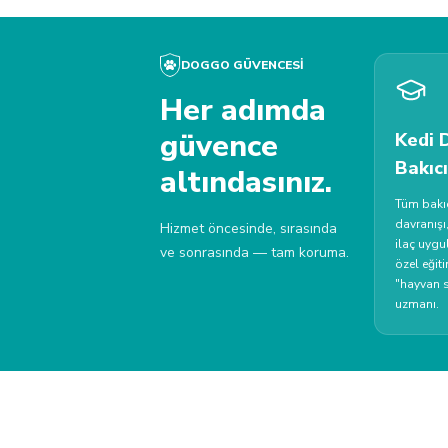
DOGGO GÜVENCESİ
Her adımda
güvence
Kedi 
Bakıcı
altındasınız.
Tüm bakıc
davranışı
Hizmet öncesinde, sırasında
ilaç uyg
ve sonrasında — tam koruma.
özel eğiti
"hayvan s
uzmanı.