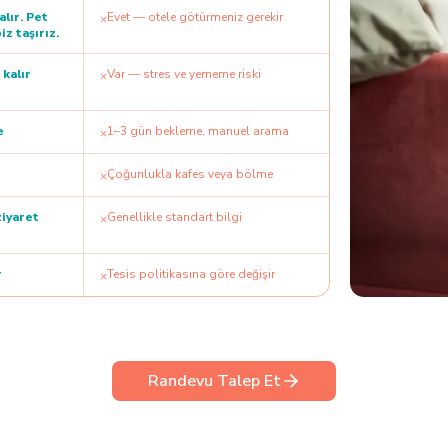
alır. Pet
Evet — otele götürmeniz gerekir
×
iz taşırız.
 kalır
Var — stres ve yememe riski
×
e
1–3 gün bekleme, manuel arama
×
Çoğunlukla kafes veya bölme
×
ziyaret
Genellikle standart bilgi
×
r
Tesis politikasına göre değişir
×
Randevu Talep Et