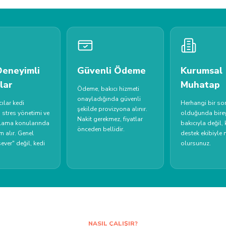
Deneyimli
Güvenli Ödeme
Kurumsal
lar
Muhatap
Ödeme, bakıcı hizmeti
onayladığında güvenli
ılar kedi
Herhangi bir so
şekilde provizyona alınır.
, stres yönetimi ve
olduğunda birey
Nakit gerekmez, fiyatlar
ulama konularında
bakıcıyla değil,
önceden bellidir.
m alır. Genel
destek ekibiyle
ever" değil, kedi
olursunuz.
NASIL ÇALIŞIR?