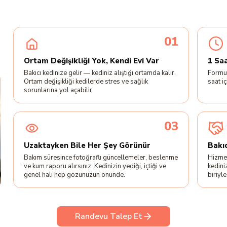
01
Ortam Değişikliği Yok, Kendi Evi Var
1 Sa
Bakıcı kedinize gelir — kediniz alıştığı ortamda kalır.
Formu
Ortam değişikliği kedilerde stres ve sağlık
saat i
sorunlarına yol açabilir.
03
Uzaktayken Bile Her Şey Görünür
Bakı
Bakım süresince fotoğraflı güncellemeler, beslenme
Hizmet
ve kum raporu alırsınız. Kedinizin yediği, içtiği ve
kedini
genel hali hep gözünüzün önünde.
biriyl
Randevu Talep Et