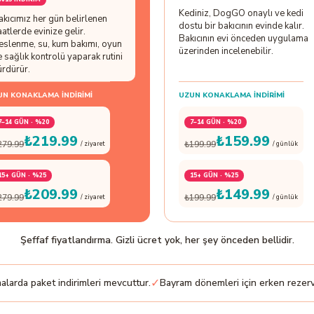
Kediniz, DogGO onaylı ve kedi
akıcımız her gün belirlenen
dostu bir bakıcının evinde kalır.
aatlerde evinize gelir.
Bakıcının evi önceden uygulama
eslenme, su, kum bakımı, oyun
üzerinden incelenebilir.
e sağlık kontrolü yaparak rutini
ürdürür.
UN KONAKLAMA İNDIRIMI
UZUN KONAKLAMA İNDIRIMI
7–14 GÜN · %20
7–14 GÜN · %20
₺219.99
₺159.99
279.99
₺199.99
/ ziyaret
/ günlük
15+ GÜN · %25
15+ GÜN · %25
₺209.99
₺149.99
279.99
₺199.99
/ ziyaret
/ günlük
Şeffaf fiyatlandırma. Gizli ücret yok, her şey önceden bellidir.
✓
larda paket indirimleri mevcuttur.
Bayram dönemleri için erken rezerv