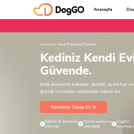
Anasayfa
Do
Anasayfa
>
Kedi Pansiyon/Ziyaret
Kediniz Kendi Ev
Güvende.
Kedi deneyimli bakıcılar, düzenli ziyaretler ve 
alıştığı ortamdan ayrılmadan bakım alır.
Randevu Talep Et
Eğitimli & denetimli
Hizmet süresince
DogGO
✓
✓
✓
bakıcılar
canlı takip
kurumsal 