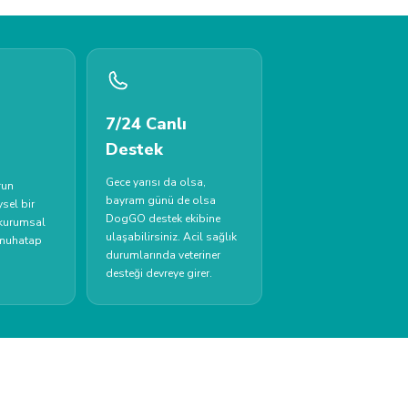
7/24 Canlı
Destek
Gece yarısı da olsa,
run
bayram günü de olsa
sel bir
DogGO destek ekibine
 kurumsal
ulaşabilirsiniz. Acil sağlık
 muhatap
durumlarında veteriner
desteği devreye girer.