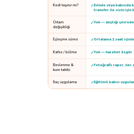
Kedi taşınır mı?
Evinde veya bakıcıda k
✓
transfer ile sizin için b
Ortam
Yok — alıştığı çevrede
✓
değişikliği
Eşleşme süresi
Ortalama 1 saat içind
✓
Kafes / bölme
Yok — hareket özgür
✓
Beslenme &
Fotoğraflı rapor, her 
✓
kum takibi
İlaç uygulama
Eğitimli bakıcı uygula
✓