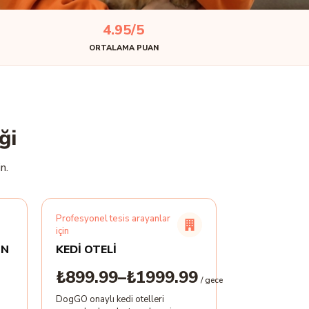
4.95/5
ORTALAMA PUAN
ği
n.
Profesyonel tesis arayanlar
için
ON
KEDİ OTELİ
₺899.99–₺1999.99
/ gece
DogGO onaylı kedi otelleri