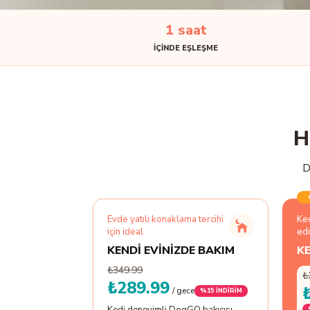
1 saat
IÇINDE EŞLEŞME
H
D
Evde yatılı konaklama tercihi
Ked
için ideal
edi
KENDİ EVİNİZDE BAKIM
KE
₺349.99
₺
₺289.99
/ gece
%
15
İNDİRİM